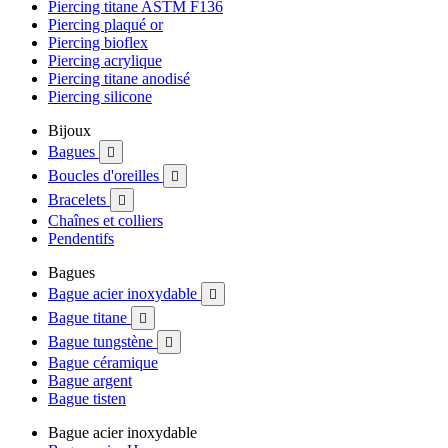
Piercing titane ASTM F136
Piercing plaqué or
Piercing bioflex
Piercing acrylique
Piercing titane anodisé
Piercing silicone
Bijoux
Bagues

Boucles d'oreilles

Bracelets

Chaînes et colliers
Pendentifs
Bagues
Bague acier inoxydable

Bague titane

Bague tungstène

Bague céramique
Bague argent
Bague tisten
Bague acier inoxydable