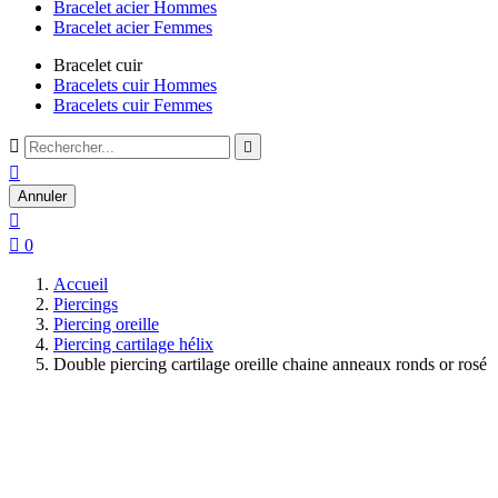
Bracelet acier Hommes
Bracelet acier Femmes
Bracelet cuir
Bracelets cuir Hommes
Bracelets cuir Femmes



Annuler


0
Accueil
Piercings
Piercing oreille
Piercing cartilage hélix
Double piercing cartilage oreille chaine anneaux ronds or rosé