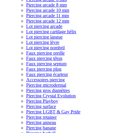
Piercing arcade 8 mm
Piercing arcade 10 mm
Piercing arcade 11 mm
Piercing arcade 12 mm
Lot piercing arcade
Lot piercing cartilage hélix
Lot piercing langue
Lot piercing lèvre
Lot piercing nombril
Faux piercing oreille
Faux piercing téton
Faux piercing septum
Faux piercing plug
Faux piercing écarteur
Accessoires piercing
Piercing microdermal
Piercing gros diamètres
Piercing Crystal Evolution
Piercing Playboy
Piercing surface
Piercing LGBT & Gay Pride
Piercing retainer
Piercing anneau
Piercing banane