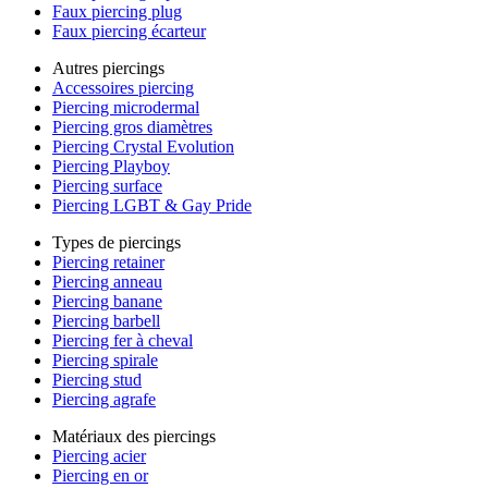
Faux piercing plug
Faux piercing écarteur
Autres piercings
Accessoires piercing
Piercing microdermal
Piercing gros diamètres
Piercing Crystal Evolution
Piercing Playboy
Piercing surface
Piercing LGBT & Gay Pride
Types de piercings
Piercing retainer
Piercing anneau
Piercing banane
Piercing barbell
Piercing fer à cheval
Piercing spirale
Piercing stud
Piercing agrafe
Matériaux des piercings
Piercing acier
Piercing en or