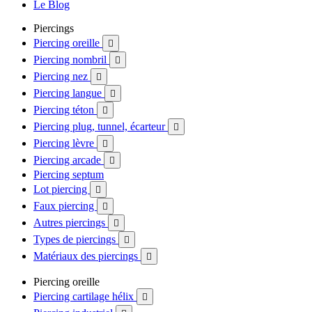
Le Blog
Piercings
Piercing oreille

Piercing nombril

Piercing nez

Piercing langue

Piercing téton

Piercing plug, tunnel, écarteur

Piercing lèvre

Piercing arcade

Piercing septum
Lot piercing

Faux piercing

Autres piercings

Types de piercings

Matériaux des piercings

Piercing oreille
Piercing cartilage hélix
