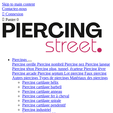
Skip to main content
Contactez-nous

Connexion

Panier
0
Piercings
Piercing oreille
Piercing nombril
Piercing nez
Piercing langue
Piercing téton
Piercing plug, tunnel, écarteur
Piercing lèvre
Piercing arcade
Piercing septum
Lot piercing
Faux piercing
Autres piercings
Types de piercings
Matériaux des piercings
Piercing cartilage hélix
Piercing cartilage barbell
Piercing cartilage anneau
Piercing cartilage fer à cheval
Piercing cartilage spirale
Piercing cartilage pendentif
Piercing industriel