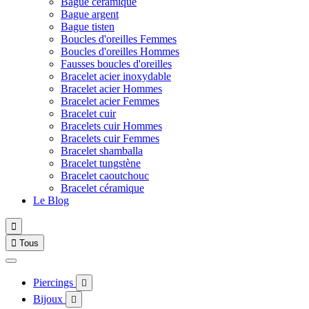
Bague céramique
Bague argent
Bague tisten
Boucles d'oreilles Femmes
Boucles d'oreilles Hommes
Fausses boucles d'oreilles
Bracelet acier inoxydable
Bracelet acier Hommes
Bracelet acier Femmes
Bracelet cuir
Bracelets cuir Hommes
Bracelets cuir Femmes
Bracelet shamballa
Bracelet tungstène
Bracelet caoutchouc
Bracelet céramique
Le Blog


Tous
Piercings

Bijoux
