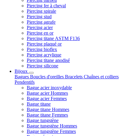
Piercing barbell
Piercing fer à cheval
Piercing spirale
Piercing stud
Piercing agrafe
Piercing acier
Piercing en or
Piercing titane ASTM F136
Piercing plaqué or
Piercing bioflex
Piercing acrylique
Piercing titane anodisé
Piercing silicone
Bijoux
Bagues
Boucles d'oreilles
Bracelets
Chaînes et colliers
Pendentifs
Bague acier inoxydable
Bague acier Hommes
Bague acier Femmes
Bague titane
Bague titane Hommes
Bague titane Femmes
Bague tungstène
Bague tungstène Hommes
Bague tungstène Femmes