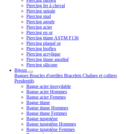
Piercing barbell
Piercing fer à cheval
Piercing spirale
Piercing stud
Piercing agrafe
Piercing acier
Piercing en or
Piercing titane ASTM F136
Piercing plaqué or
Piercing bioflex
Piercing acrylique
Piercing titane anodisé
Piercing silicone
Bijoux
Bagues
Boucles d'oreilles
Bracelets
Chaînes et colliers
Pendentifs
Bague acier inoxydable
Bague acier Hommes
Bague acier Femmes
Bague titane
Bague titane Hommes
Bague titane Femmes
Bague tungstène
Bague tungstène Hommes
Bague tungstène Femmes