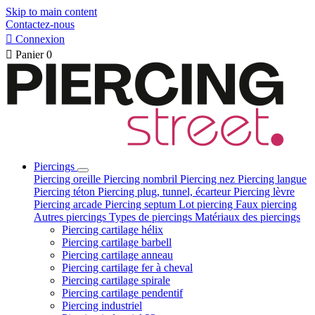
Skip to main content
Contactez-nous

Connexion

Panier
0
Piercings
Piercing oreille
Piercing nombril
Piercing nez
Piercing langue
Piercing téton
Piercing plug, tunnel, écarteur
Piercing lèvre
Piercing arcade
Piercing septum
Lot piercing
Faux piercing
Autres piercings
Types de piercings
Matériaux des piercings
Piercing cartilage hélix
Piercing cartilage barbell
Piercing cartilage anneau
Piercing cartilage fer à cheval
Piercing cartilage spirale
Piercing cartilage pendentif
Piercing industriel