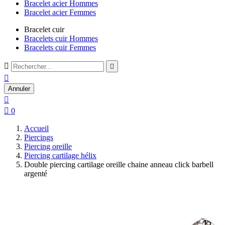
Bracelet acier Hommes
Bracelet acier Femmes
Bracelet cuir
Bracelets cuir Hommes
Bracelets cuir Femmes



Annuler


0
Accueil
Piercings
Piercing oreille
Piercing cartilage hélix
Double piercing cartilage oreille chaine anneau click barbell
argenté