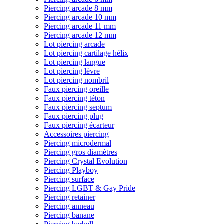
Piercing arcade 8 mm
Piercing arcade 10 mm
Piercing arcade 11 mm
Piercing arcade 12 mm
Lot piercing arcade
Lot piercing cartilage hélix
Lot piercing langue
Lot piercing lèvre
Lot piercing nombril
Faux piercing oreille
Faux piercing téton
Faux piercing septum
Faux piercing plug
Faux piercing écarteur
Accessoires piercing
Piercing microdermal
Piercing gros diamètres
Piercing Crystal Evolution
Piercing Playboy
Piercing surface
Piercing LGBT & Gay Pride
Piercing retainer
Piercing anneau
Piercing banane