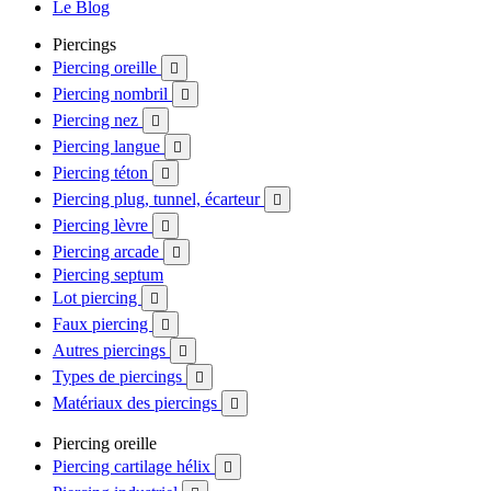
Le Blog
Piercings
Piercing oreille

Piercing nombril

Piercing nez

Piercing langue

Piercing téton

Piercing plug, tunnel, écarteur

Piercing lèvre

Piercing arcade

Piercing septum
Lot piercing

Faux piercing

Autres piercings

Types de piercings

Matériaux des piercings

Piercing oreille
Piercing cartilage hélix
