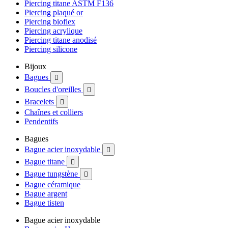
Piercing titane ASTM F136
Piercing plaqué or
Piercing bioflex
Piercing acrylique
Piercing titane anodisé
Piercing silicone
Bijoux
Bagues

Boucles d'oreilles

Bracelets

Chaînes et colliers
Pendentifs
Bagues
Bague acier inoxydable

Bague titane

Bague tungstène

Bague céramique
Bague argent
Bague tisten
Bague acier inoxydable