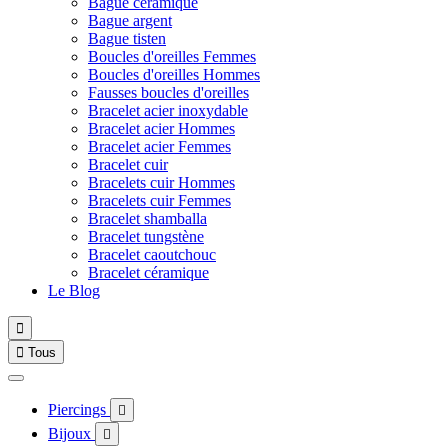
Bague céramique
Bague argent
Bague tisten
Boucles d'oreilles Femmes
Boucles d'oreilles Hommes
Fausses boucles d'oreilles
Bracelet acier inoxydable
Bracelet acier Hommes
Bracelet acier Femmes
Bracelet cuir
Bracelets cuir Hommes
Bracelets cuir Femmes
Bracelet shamballa
Bracelet tungstène
Bracelet caoutchouc
Bracelet céramique
Le Blog


Tous
Piercings

Bijoux
