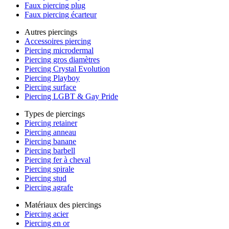
Faux piercing plug
Faux piercing écarteur
Autres piercings
Accessoires piercing
Piercing microdermal
Piercing gros diamètres
Piercing Crystal Evolution
Piercing Playboy
Piercing surface
Piercing LGBT & Gay Pride
Types de piercings
Piercing retainer
Piercing anneau
Piercing banane
Piercing barbell
Piercing fer à cheval
Piercing spirale
Piercing stud
Piercing agrafe
Matériaux des piercings
Piercing acier
Piercing en or