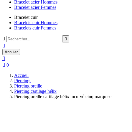
Bracelet acier Hommes
Bracelet acier Femmes
Bracelet cuir
Bracelets cuir Hommes
Bracelets cuir Femmes



Annuler


0
Accueil
Piercings
Piercing oreille
Piercing cartilage hélix
Piercing oreille cartilage hélix incurvé cinq marquise