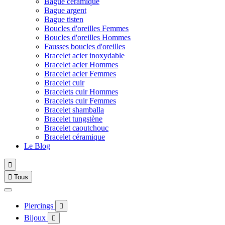
Bague céramique
Bague argent
Bague tisten
Boucles d'oreilles Femmes
Boucles d'oreilles Hommes
Fausses boucles d'oreilles
Bracelet acier inoxydable
Bracelet acier Hommes
Bracelet acier Femmes
Bracelet cuir
Bracelets cuir Hommes
Bracelets cuir Femmes
Bracelet shamballa
Bracelet tungstène
Bracelet caoutchouc
Bracelet céramique
Le Blog


Tous
Piercings

Bijoux
