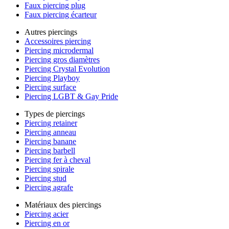
Faux piercing plug
Faux piercing écarteur
Autres piercings
Accessoires piercing
Piercing microdermal
Piercing gros diamètres
Piercing Crystal Evolution
Piercing Playboy
Piercing surface
Piercing LGBT & Gay Pride
Types de piercings
Piercing retainer
Piercing anneau
Piercing banane
Piercing barbell
Piercing fer à cheval
Piercing spirale
Piercing stud
Piercing agrafe
Matériaux des piercings
Piercing acier
Piercing en or