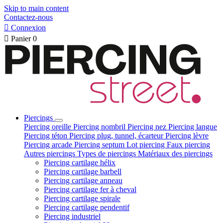
Skip to main content
Contactez-nous

Connexion

Panier
0
Piercings
Piercing oreille
Piercing nombril
Piercing nez
Piercing langue
Piercing téton
Piercing plug, tunnel, écarteur
Piercing lèvre
Piercing arcade
Piercing septum
Lot piercing
Faux piercing
Autres piercings
Types de piercings
Matériaux des piercings
Piercing cartilage hélix
Piercing cartilage barbell
Piercing cartilage anneau
Piercing cartilage fer à cheval
Piercing cartilage spirale
Piercing cartilage pendentif
Piercing industriel