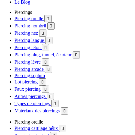
Le Blog
Piercings
Piercing oreille

Piercing nombril

Piercing nez

Piercing langue

Piercing téton

Piercing plug, tunnel, écarteur

Piercing lèvre

Piercing arcade

Piercing septum
Lot piercing

Faux piercing

Autres piercings

Types de piercings

Matériaux des piercings

Piercing oreille
Piercing cartilage hélix
