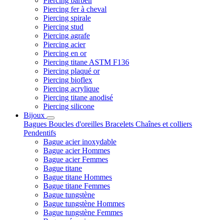
Piercing barbell
Piercing fer à cheval
Piercing spirale
Piercing stud
Piercing agrafe
Piercing acier
Piercing en or
Piercing titane ASTM F136
Piercing plaqué or
Piercing bioflex
Piercing acrylique
Piercing titane anodisé
Piercing silicone
Bijoux
Bagues
Boucles d'oreilles
Bracelets
Chaînes et colliers
Pendentifs
Bague acier inoxydable
Bague acier Hommes
Bague acier Femmes
Bague titane
Bague titane Hommes
Bague titane Femmes
Bague tungstène
Bague tungstène Hommes
Bague tungstène Femmes