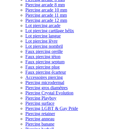
Piercing arcade 8 mm
Piercing arcade 10 mm
Piercing arcade 11 mm
Piercing arcade 12 mm
Lot piercing arcade
Lot piercing cartilage hélix
Lot piercing langue
Lot piercing lèvre
Lot piercing nombril
Faux piercing oreille
Faux piercing téton
Faux piercing septum
Faux piercing plug
Faux piercing écarteur
Accessoires piercing
Piercing microdermal
Piercing gros diamètres
Piercing Crystal Evolution
Piercing Playboy
Piercing surface
Piercing LGBT & Gay Pride
Piercing retainer
Piercing anneau
Piercing banane