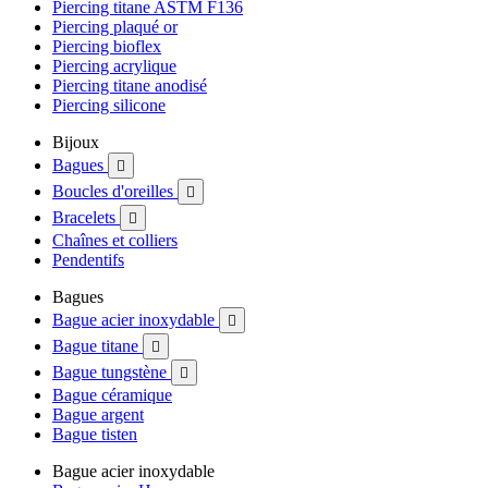
Piercing titane ASTM F136
Piercing plaqué or
Piercing bioflex
Piercing acrylique
Piercing titane anodisé
Piercing silicone
Bijoux
Bagues

Boucles d'oreilles

Bracelets

Chaînes et colliers
Pendentifs
Bagues
Bague acier inoxydable

Bague titane

Bague tungstène

Bague céramique
Bague argent
Bague tisten
Bague acier inoxydable