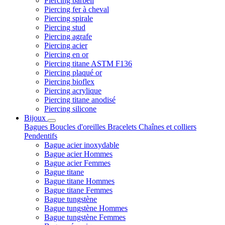
Piercing barbell
Piercing fer à cheval
Piercing spirale
Piercing stud
Piercing agrafe
Piercing acier
Piercing en or
Piercing titane ASTM F136
Piercing plaqué or
Piercing bioflex
Piercing acrylique
Piercing titane anodisé
Piercing silicone
Bijoux
Bagues
Boucles d'oreilles
Bracelets
Chaînes et colliers
Pendentifs
Bague acier inoxydable
Bague acier Hommes
Bague acier Femmes
Bague titane
Bague titane Hommes
Bague titane Femmes
Bague tungstène
Bague tungstène Hommes
Bague tungstène Femmes