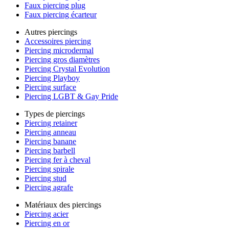
Faux piercing plug
Faux piercing écarteur
Autres piercings
Accessoires piercing
Piercing microdermal
Piercing gros diamètres
Piercing Crystal Evolution
Piercing Playboy
Piercing surface
Piercing LGBT & Gay Pride
Types de piercings
Piercing retainer
Piercing anneau
Piercing banane
Piercing barbell
Piercing fer à cheval
Piercing spirale
Piercing stud
Piercing agrafe
Matériaux des piercings
Piercing acier
Piercing en or