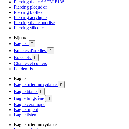
Piercing titane ASTM F136
Piercing plaqué or
Piercing bioflex
Piercing acrylique
Piercing titane anodisé
Piercing silicone
Bijoux
Bagues

Boucles d'oreilles

Bracelets

Chaînes et colliers
Pendentifs
Bagues
Bague acier inoxydable

Bague titane

Bague tungstène

Bague céramique
Bague argent
Bague tisten
Bague acier inoxydable