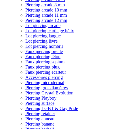
Piercing arcade 8 mm
Piercing arcade 10 mm
Piercing arcade 11 mm
Piercing arcade 12 mm
Lot piercing arcade
Lot piercing cartilage hélix
Lot piercing langue
Lot piercing lèvre
Lot piercing nombril
Faux piercing oreille
Faux piercing téton
Faux piercing septum
Faux piercing plug
Faux piercing écarteur
Accessoires piercing
Piercing microdermal
Piercing gros diamètres
Piercing Crystal Evolution
Piercing Playboy
Piercing surface
Piercing LGBT & Gay Pride
Piercing retainer
Piercing anneau
Piercing banane