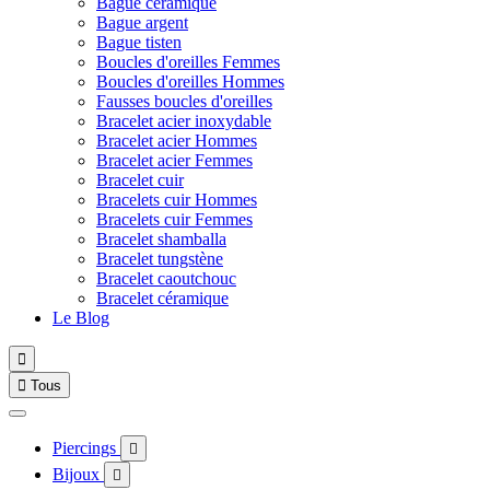
Bague céramique
Bague argent
Bague tisten
Boucles d'oreilles Femmes
Boucles d'oreilles Hommes
Fausses boucles d'oreilles
Bracelet acier inoxydable
Bracelet acier Hommes
Bracelet acier Femmes
Bracelet cuir
Bracelets cuir Hommes
Bracelets cuir Femmes
Bracelet shamballa
Bracelet tungstène
Bracelet caoutchouc
Bracelet céramique
Le Blog


Tous
Piercings

Bijoux
