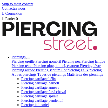
Skip to main content
Contactez-nous

Connexion

Panier
0
Piercings
Piercing oreille
Piercing nombril
Piercing nez
Piercing langue
Piercing téton
Piercing plug, tunnel, écarteur
Piercing lèvre
Piercing arcade
Piercing septum
Lot piercing
Faux piercing
Autres piercings
Types de piercings
Matériaux des piercings
Piercing cartilage hélix
Piercing cartilage barbell
Piercing cartilage anneau
Piercing cartilage fer à cheval
Piercing cartilage spirale
Piercing cartilage pendentif
Piercing industriel