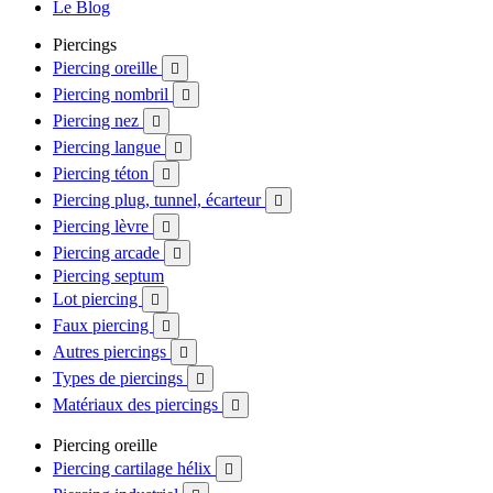
Le Blog
Piercings
Piercing oreille

Piercing nombril

Piercing nez

Piercing langue

Piercing téton

Piercing plug, tunnel, écarteur

Piercing lèvre

Piercing arcade

Piercing septum
Lot piercing

Faux piercing

Autres piercings

Types de piercings

Matériaux des piercings

Piercing oreille
Piercing cartilage hélix
