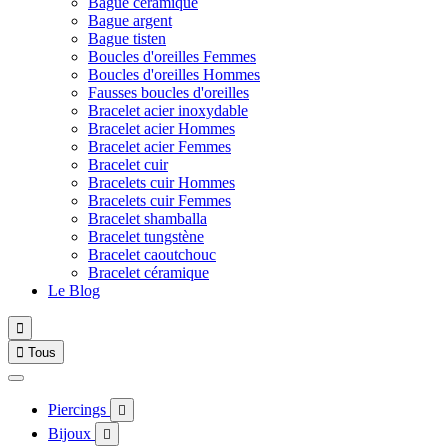
Bague céramique
Bague argent
Bague tisten
Boucles d'oreilles Femmes
Boucles d'oreilles Hommes
Fausses boucles d'oreilles
Bracelet acier inoxydable
Bracelet acier Hommes
Bracelet acier Femmes
Bracelet cuir
Bracelets cuir Hommes
Bracelets cuir Femmes
Bracelet shamballa
Bracelet tungstène
Bracelet caoutchouc
Bracelet céramique
Le Blog


Tous
Piercings

Bijoux
