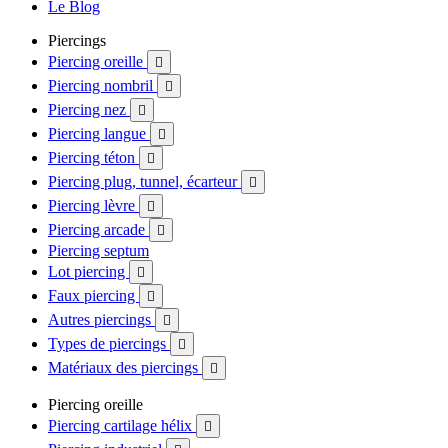
Le Blog
Piercings
Piercing oreille

Piercing nombril

Piercing nez

Piercing langue

Piercing téton

Piercing plug, tunnel, écarteur

Piercing lèvre

Piercing arcade

Piercing septum
Lot piercing

Faux piercing

Autres piercings

Types de piercings

Matériaux des piercings

Piercing oreille
Piercing cartilage hélix
