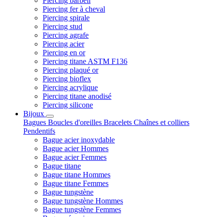
Piercing barbell
Piercing fer à cheval
Piercing spirale
Piercing stud
Piercing agrafe
Piercing acier
Piercing en or
Piercing titane ASTM F136
Piercing plaqué or
Piercing bioflex
Piercing acrylique
Piercing titane anodisé
Piercing silicone
Bijoux
Bagues
Boucles d'oreilles
Bracelets
Chaînes et colliers
Pendentifs
Bague acier inoxydable
Bague acier Hommes
Bague acier Femmes
Bague titane
Bague titane Hommes
Bague titane Femmes
Bague tungstène
Bague tungstène Hommes
Bague tungstène Femmes