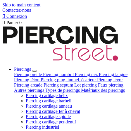
Skip to main content
Contactez-nous

Connexion

Panier
0
Piercings
Piercing oreille
Piercing nombril
Piercing nez
Piercing langue
Piercing téton
Piercing plug, tunnel, écarteur
Piercing lèvre
Piercing arcade
Piercing septum
Lot piercing
Faux piercing
Autres piercings
Types de piercings
Matériaux des piercings
Piercing cartilage hélix
Piercing cartilage barbell
Piercing cartilage anneau
Piercing cartilage fer à cheval
Piercing cartilage spirale
Piercing cartilage pendentif
Piercing industriel