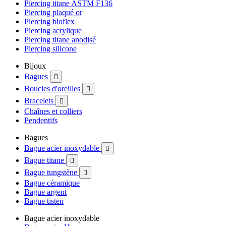
Piercing titane ASTM F136
Piercing plaqué or
Piercing bioflex
Piercing acrylique
Piercing titane anodisé
Piercing silicone
Bijoux
Bagues

Boucles d'oreilles

Bracelets

Chaînes et colliers
Pendentifs
Bagues
Bague acier inoxydable

Bague titane

Bague tungstène

Bague céramique
Bague argent
Bague tisten
Bague acier inoxydable