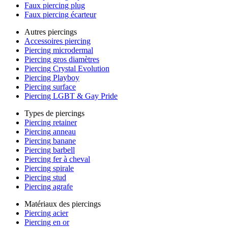
Faux piercing plug
Faux piercing écarteur
Autres piercings
Accessoires piercing
Piercing microdermal
Piercing gros diamètres
Piercing Crystal Evolution
Piercing Playboy
Piercing surface
Piercing LGBT & Gay Pride
Types de piercings
Piercing retainer
Piercing anneau
Piercing banane
Piercing barbell
Piercing fer à cheval
Piercing spirale
Piercing stud
Piercing agrafe
Matériaux des piercings
Piercing acier
Piercing en or