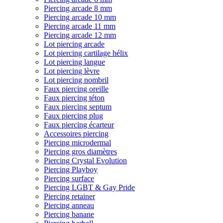
Piercing arcade 8 mm
Piercing arcade 10 mm
Piercing arcade 11 mm
Piercing arcade 12 mm
Lot piercing arcade
Lot piercing cartilage hélix
Lot piercing langue
Lot piercing lèvre
Lot piercing nombril
Faux piercing oreille
Faux piercing téton
Faux piercing septum
Faux piercing plug
Faux piercing écarteur
Accessoires piercing
Piercing microdermal
Piercing gros diamètres
Piercing Crystal Evolution
Piercing Playboy
Piercing surface
Piercing LGBT & Gay Pride
Piercing retainer
Piercing anneau
Piercing banane