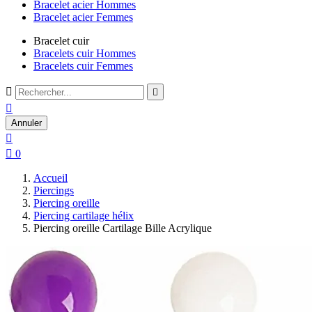
Bracelet acier Hommes
Bracelet acier Femmes
Bracelet cuir
Bracelets cuir Hommes
Bracelets cuir Femmes



Annuler


0
Accueil
Piercings
Piercing oreille
Piercing cartilage hélix
Piercing oreille Cartilage Bille Acrylique