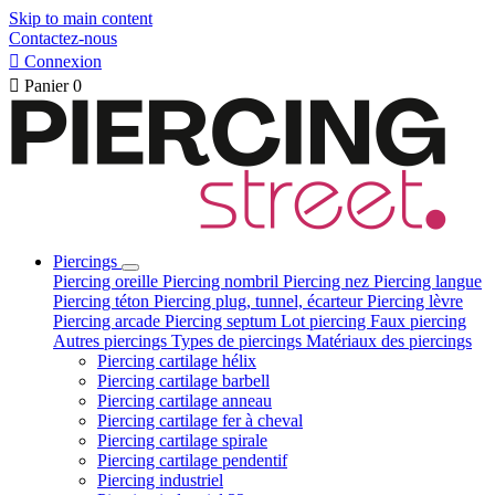
Skip to main content
Contactez-nous

Connexion

Panier
0
Piercings
Piercing oreille
Piercing nombril
Piercing nez
Piercing langue
Piercing téton
Piercing plug, tunnel, écarteur
Piercing lèvre
Piercing arcade
Piercing septum
Lot piercing
Faux piercing
Autres piercings
Types de piercings
Matériaux des piercings
Piercing cartilage hélix
Piercing cartilage barbell
Piercing cartilage anneau
Piercing cartilage fer à cheval
Piercing cartilage spirale
Piercing cartilage pendentif
Piercing industriel