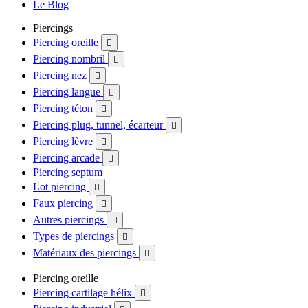
Le Blog
Piercings
Piercing oreille

Piercing nombril

Piercing nez

Piercing langue

Piercing téton

Piercing plug, tunnel, écarteur

Piercing lèvre

Piercing arcade

Piercing septum
Lot piercing

Faux piercing

Autres piercings

Types de piercings

Matériaux des piercings

Piercing oreille
Piercing cartilage hélix
