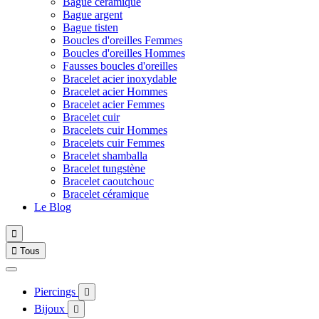
Bague céramique
Bague argent
Bague tisten
Boucles d'oreilles Femmes
Boucles d'oreilles Hommes
Fausses boucles d'oreilles
Bracelet acier inoxydable
Bracelet acier Hommes
Bracelet acier Femmes
Bracelet cuir
Bracelets cuir Hommes
Bracelets cuir Femmes
Bracelet shamballa
Bracelet tungstène
Bracelet caoutchouc
Bracelet céramique
Le Blog


Tous
Piercings

Bijoux
