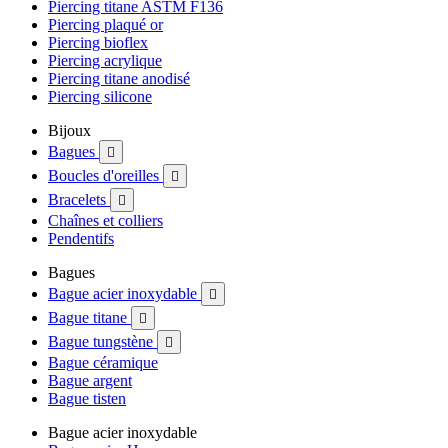
Piercing titane ASTM F136
Piercing plaqué or
Piercing bioflex
Piercing acrylique
Piercing titane anodisé
Piercing silicone
Bijoux
Bagues

Boucles d'oreilles

Bracelets

Chaînes et colliers
Pendentifs
Bagues
Bague acier inoxydable

Bague titane

Bague tungstène

Bague céramique
Bague argent
Bague tisten
Bague acier inoxydable