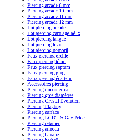
Piercing arcade 8 mm
Piercing arcade 10 mm
Piercing arcade 11 mm
Piercing arcade 12 mm
Lot piercing arcade
Lot piercing cartilage hélix
Lot piercing langue
Lot piercing lèvre
Lot piercing nombril
Faux piercing oreille
Faux piercing téton
Faux piercing septum
Faux piercing plug
Faux piercing écarteur
Accessoires piercing
Piercing microdermal
Piercing gros diamètres
Piercing Crystal Evolution
Piercing Playboy
Piercing surface
Piercing LGBT & Gay Pride
Piercing retainer
Piercing anneau
Piercing banane