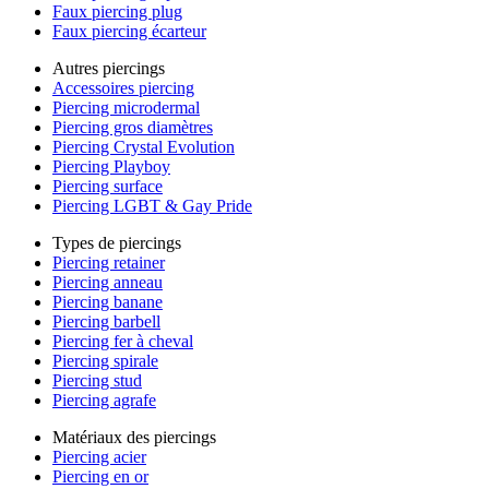
Faux piercing plug
Faux piercing écarteur
Autres piercings
Accessoires piercing
Piercing microdermal
Piercing gros diamètres
Piercing Crystal Evolution
Piercing Playboy
Piercing surface
Piercing LGBT & Gay Pride
Types de piercings
Piercing retainer
Piercing anneau
Piercing banane
Piercing barbell
Piercing fer à cheval
Piercing spirale
Piercing stud
Piercing agrafe
Matériaux des piercings
Piercing acier
Piercing en or