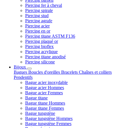
Piercing barbell
Piercing fer à cheval
Piercing spirale
Piercing stud
Piercing agrafe
Piercing acier
Piercing en or
Piercing titane ASTM F136
Piercing plaqué or
Piercing bioflex
Piercing acrylique
Piercing titane anodisé
Piercing silicone
Bijoux
Bagues
Boucles d'oreilles
Bracelets
Chaînes et colliers
Pendentifs
Bague acier inoxydable
Bague acier Hommes
Bague acier Femmes
Bague titane
Bague titane Hommes
Bague titane Femmes
Bague tungstène
Bague tungstène Hommes
Bague tungstène Femmes