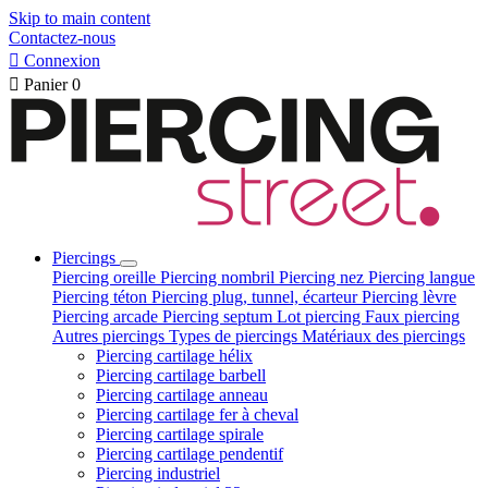
Skip to main content
Contactez-nous

Connexion

Panier
0
Piercings
Piercing oreille
Piercing nombril
Piercing nez
Piercing langue
Piercing téton
Piercing plug, tunnel, écarteur
Piercing lèvre
Piercing arcade
Piercing septum
Lot piercing
Faux piercing
Autres piercings
Types de piercings
Matériaux des piercings
Piercing cartilage hélix
Piercing cartilage barbell
Piercing cartilage anneau
Piercing cartilage fer à cheval
Piercing cartilage spirale
Piercing cartilage pendentif
Piercing industriel