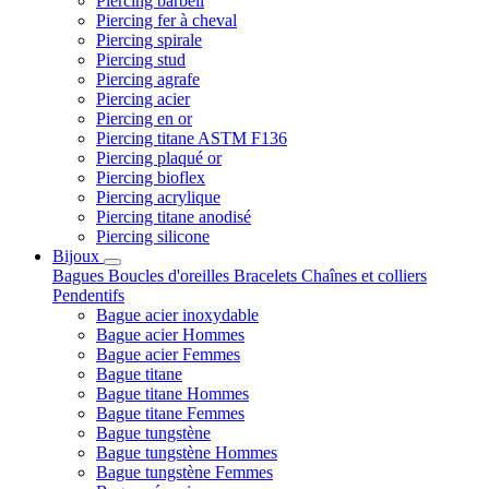
Piercing barbell
Piercing fer à cheval
Piercing spirale
Piercing stud
Piercing agrafe
Piercing acier
Piercing en or
Piercing titane ASTM F136
Piercing plaqué or
Piercing bioflex
Piercing acrylique
Piercing titane anodisé
Piercing silicone
Bijoux
Bagues
Boucles d'oreilles
Bracelets
Chaînes et colliers
Pendentifs
Bague acier inoxydable
Bague acier Hommes
Bague acier Femmes
Bague titane
Bague titane Hommes
Bague titane Femmes
Bague tungstène
Bague tungstène Hommes
Bague tungstène Femmes