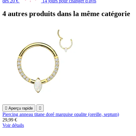
dès 20 €
14 jours pour changer d'avis
4 autres produits dans la même catégorie

Aperçu rapide

Piercing anneau titane doré marquise opalite (oreille, septum)
29,99 €
Voir détails