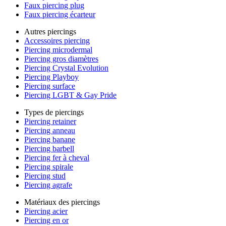
Faux piercing plug
Faux piercing écarteur
Autres piercings
Accessoires piercing
Piercing microdermal
Piercing gros diamètres
Piercing Crystal Evolution
Piercing Playboy
Piercing surface
Piercing LGBT & Gay Pride
Types de piercings
Piercing retainer
Piercing anneau
Piercing banane
Piercing barbell
Piercing fer à cheval
Piercing spirale
Piercing stud
Piercing agrafe
Matériaux des piercings
Piercing acier
Piercing en or