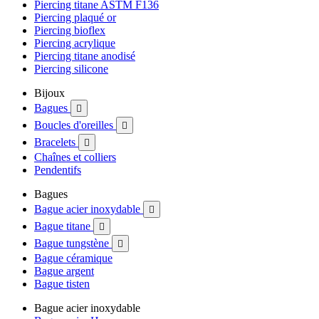
Piercing titane ASTM F136
Piercing plaqué or
Piercing bioflex
Piercing acrylique
Piercing titane anodisé
Piercing silicone
Bijoux
Bagues

Boucles d'oreilles

Bracelets

Chaînes et colliers
Pendentifs
Bagues
Bague acier inoxydable

Bague titane

Bague tungstène

Bague céramique
Bague argent
Bague tisten
Bague acier inoxydable