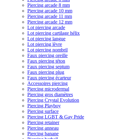
Piercing arcade 8 mm
Piercing arcade 10 mm
Piercing arcade 11 mm
Piercing arcade 12 mm
Lot piercing arcade
Lot piercing cartilage hélix
Lot piercing langue
Lot piercing lèvre
Lot piercing nombril
Faux piercing oreille
Faux piercing téton
Faux piercing septum
Faux piercing plug
Faux piercing écarteur
Accessoires piercing
Piercing microdermal
Piercing gros diamètres
Piercing Crystal Evolution
Piercing Playboy
Piercing surface
Piercing LGBT & Gay Pride
Piercing retainer
Piercing anneau
Piercing banane