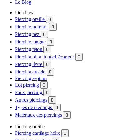
Le Blog
Piercings
Piercing oreille

Piercing nombril

Piercing nez

Piercing langue

Piercing téton

Piercing plug, tunnel, écarteur

Piercing lèvre

Piercing arcade

Piercing septum
Lot piercing

Faux piercing

Autres piercings

Types de piercings

Matériaux des piercings

Piercing oreille
Piercing cartilage hélix
