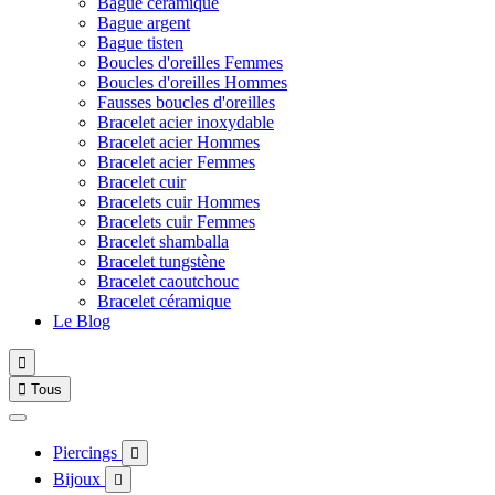
Bague céramique
Bague argent
Bague tisten
Boucles d'oreilles Femmes
Boucles d'oreilles Hommes
Fausses boucles d'oreilles
Bracelet acier inoxydable
Bracelet acier Hommes
Bracelet acier Femmes
Bracelet cuir
Bracelets cuir Hommes
Bracelets cuir Femmes
Bracelet shamballa
Bracelet tungstène
Bracelet caoutchouc
Bracelet céramique
Le Blog


Tous
Piercings

Bijoux
