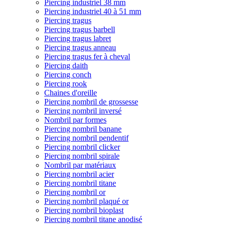
Piercing industriel 38 mm
Piercing industriel 40 à 51 mm
Piercing tragus
Piercing tragus barbell
Piercing tragus labret
Piercing tragus anneau
Piercing tragus fer à cheval
Piercing daith
Piercing conch
Piercing rook
Chaines d'oreille
Piercing nombril de grossesse
Piercing nombril inversé
Nombril par formes
Piercing nombril banane
Piercing nombril pendentif
Piercing nombril clicker
Piercing nombril spirale
Nombril par matériaux
Piercing nombril acier
Piercing nombril titane
Piercing nombril or
Piercing nombril plaqué or
Piercing nombril bioplast
Piercing nombril titane anodisé