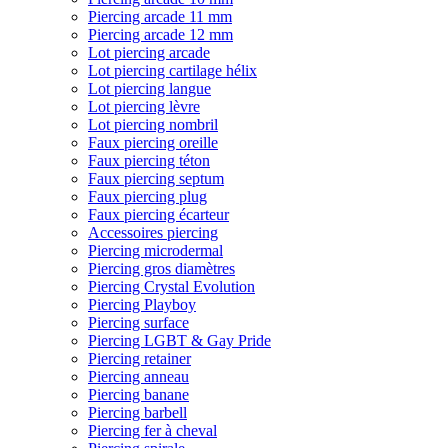
Piercing arcade 11 mm
Piercing arcade 12 mm
Lot piercing arcade
Lot piercing cartilage hélix
Lot piercing langue
Lot piercing lèvre
Lot piercing nombril
Faux piercing oreille
Faux piercing téton
Faux piercing septum
Faux piercing plug
Faux piercing écarteur
Accessoires piercing
Piercing microdermal
Piercing gros diamètres
Piercing Crystal Evolution
Piercing Playboy
Piercing surface
Piercing LGBT & Gay Pride
Piercing retainer
Piercing anneau
Piercing banane
Piercing barbell
Piercing fer à cheval