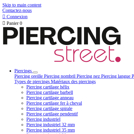
Skip to main content
Contactez-nous

Connexion

Panier
0
Piercings
Piercing oreille
Piercing nombril
Piercing nez
Piercing langue
P
Types de piercings
Matériaux des piercings
Piercing cartilage hélix
Piercing cartilage barbell
Piercing cartilage anneau
Piercing cartilage fer à cheval
Piercing cartilage spirale
Piercing cartilage pendentif
Piercing industriel
Piercing industriel 32 mm
Piercing industriel 35 mm