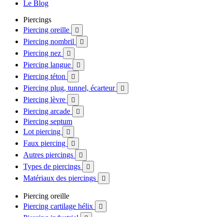
Le Blog
Piercings
Piercing oreille

Piercing nombril

Piercing nez

Piercing langue

Piercing téton

Piercing plug, tunnel, écarteur

Piercing lèvre

Piercing arcade

Piercing septum
Lot piercing

Faux piercing

Autres piercings

Types de piercings

Matériaux des piercings

Piercing oreille
Piercing cartilage hélix
