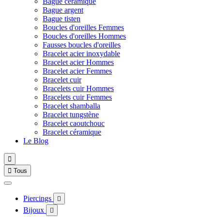
Bague céramique
Bague argent
Bague tisten
Boucles d'oreilles Femmes
Boucles d'oreilles Hommes
Fausses boucles d'oreilles
Bracelet acier inoxydable
Bracelet acier Hommes
Bracelet acier Femmes
Bracelet cuir
Bracelets cuir Hommes
Bracelets cuir Femmes
Bracelet shamballa
Bracelet tungstène
Bracelet caoutchouc
Bracelet céramique
Le Blog


Tous
Piercings

Bijoux
