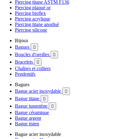
Piercing titane ASTM F136
Piercing plaqué or
Piercing bioflex
Piercing acrylique
Piercing titane anodisé
Piercing silicone
Bijoux
Bagues

Boucles d'oreilles

Bracelets

Chaînes et colliers
Pendentifs
Bagues
Bague acier inoxydable

Bague titane

Bague tungstène

Bague céramique
Bague argent
Bague tisten
Bague acier inoxydable