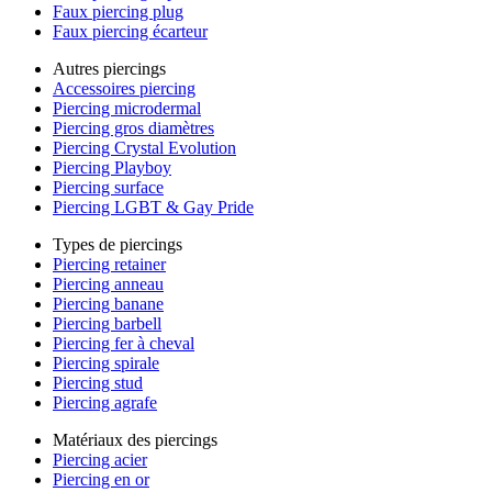
Faux piercing plug
Faux piercing écarteur
Autres piercings
Accessoires piercing
Piercing microdermal
Piercing gros diamètres
Piercing Crystal Evolution
Piercing Playboy
Piercing surface
Piercing LGBT & Gay Pride
Types de piercings
Piercing retainer
Piercing anneau
Piercing banane
Piercing barbell
Piercing fer à cheval
Piercing spirale
Piercing stud
Piercing agrafe
Matériaux des piercings
Piercing acier
Piercing en or