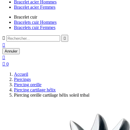
Bracelet acier Hommes
Bracelet acier Femmes
Bracelet cuir
Bracelets cuir Hommes
Bracelets cuir Femmes



Annuler


0
Accueil
Piercings
Piercing oreille
Piercing cartilage hélix
Piercing oreille cartilage hélix soleil tribal