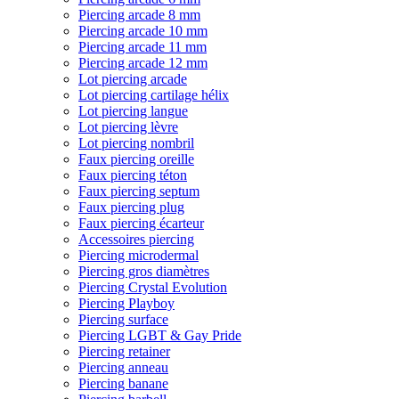
Piercing arcade 8 mm
Piercing arcade 10 mm
Piercing arcade 11 mm
Piercing arcade 12 mm
Lot piercing arcade
Lot piercing cartilage hélix
Lot piercing langue
Lot piercing lèvre
Lot piercing nombril
Faux piercing oreille
Faux piercing téton
Faux piercing septum
Faux piercing plug
Faux piercing écarteur
Accessoires piercing
Piercing microdermal
Piercing gros diamètres
Piercing Crystal Evolution
Piercing Playboy
Piercing surface
Piercing LGBT & Gay Pride
Piercing retainer
Piercing anneau
Piercing banane