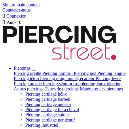
Skip to main content
Contactez-nous

Connexion

Panier
0
Piercings
Piercing oreille
Piercing nombril
Piercing nez
Piercing langue
Piercing téton
Piercing plug, tunnel, écarteur
Piercing lèvre
Piercing arcade
Piercing septum
Lot piercing
Faux piercing
Autres piercings
Types de piercings
Matériaux des piercings
Piercing cartilage hélix
Piercing cartilage barbell
Piercing cartilage anneau
Piercing cartilage fer à cheval
Piercing cartilage spirale
Piercing cartilage pendentif
Piercing industriel