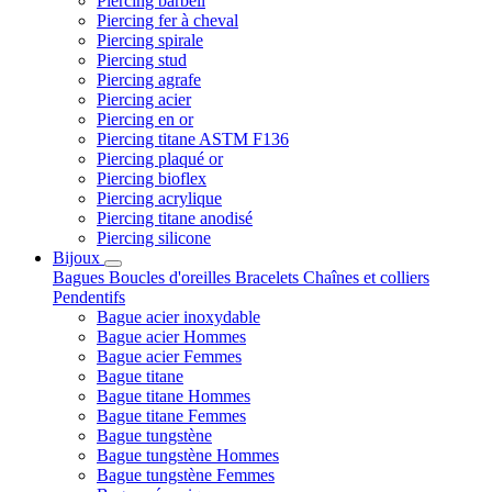
Piercing barbell
Piercing fer à cheval
Piercing spirale
Piercing stud
Piercing agrafe
Piercing acier
Piercing en or
Piercing titane ASTM F136
Piercing plaqué or
Piercing bioflex
Piercing acrylique
Piercing titane anodisé
Piercing silicone
Bijoux
Bagues
Boucles d'oreilles
Bracelets
Chaînes et colliers
Pendentifs
Bague acier inoxydable
Bague acier Hommes
Bague acier Femmes
Bague titane
Bague titane Hommes
Bague titane Femmes
Bague tungstène
Bague tungstène Hommes
Bague tungstène Femmes