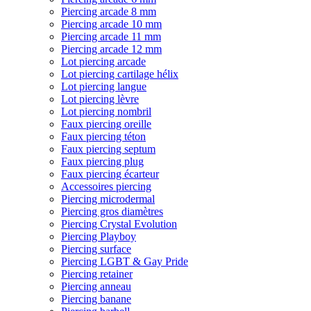
Piercing arcade 8 mm
Piercing arcade 10 mm
Piercing arcade 11 mm
Piercing arcade 12 mm
Lot piercing arcade
Lot piercing cartilage hélix
Lot piercing langue
Lot piercing lèvre
Lot piercing nombril
Faux piercing oreille
Faux piercing téton
Faux piercing septum
Faux piercing plug
Faux piercing écarteur
Accessoires piercing
Piercing microdermal
Piercing gros diamètres
Piercing Crystal Evolution
Piercing Playboy
Piercing surface
Piercing LGBT & Gay Pride
Piercing retainer
Piercing anneau
Piercing banane