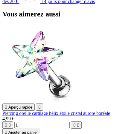
dès 20 €
14 jours pour changer d'avis
Vous aimerez aussi

Aperçu rapide

Piercing oreille cartilage hélix étoile cristal aurore boréale
4,99 €





Ajouter au panier