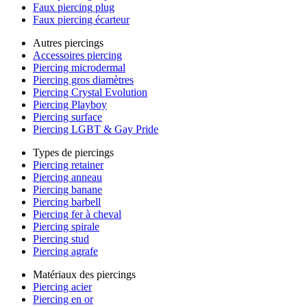
Faux piercing plug
Faux piercing écarteur
Autres piercings
Accessoires piercing
Piercing microdermal
Piercing gros diamètres
Piercing Crystal Evolution
Piercing Playboy
Piercing surface
Piercing LGBT & Gay Pride
Types de piercings
Piercing retainer
Piercing anneau
Piercing banane
Piercing barbell
Piercing fer à cheval
Piercing spirale
Piercing stud
Piercing agrafe
Matériaux des piercings
Piercing acier
Piercing en or