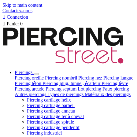
Skip to main content
Contactez-nous

Connexion

Panier
0
Piercings
Piercing oreille
Piercing nombril
Piercing nez
Piercing langue
Piercing téton
Piercing plug, tunnel, écarteur
Piercing lèvre
Piercing arcade
Piercing septum
Lot piercing
Faux piercing
Autres piercings
Types de piercings
Matériaux des piercings
Piercing cartilage hélix
Piercing cartilage barbell
Piercing cartilage anneau
Piercing cartilage fer à cheval
Piercing cartilage spirale
Piercing cartilage pendentif
Piercing industriel