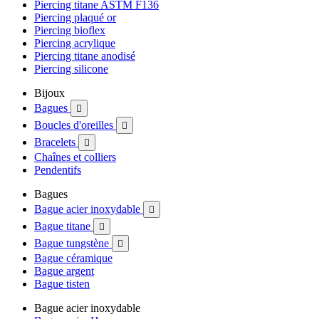
Piercing titane ASTM F136
Piercing plaqué or
Piercing bioflex
Piercing acrylique
Piercing titane anodisé
Piercing silicone
Bijoux
Bagues

Boucles d'oreilles

Bracelets

Chaînes et colliers
Pendentifs
Bagues
Bague acier inoxydable

Bague titane

Bague tungstène

Bague céramique
Bague argent
Bague tisten
Bague acier inoxydable