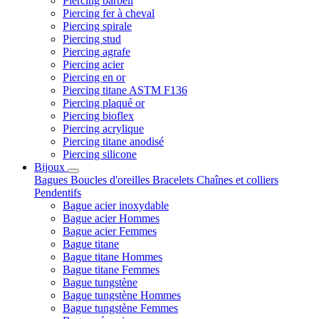
Piercing barbell
Piercing fer à cheval
Piercing spirale
Piercing stud
Piercing agrafe
Piercing acier
Piercing en or
Piercing titane ASTM F136
Piercing plaqué or
Piercing bioflex
Piercing acrylique
Piercing titane anodisé
Piercing silicone
Bijoux
Bagues
Boucles d'oreilles
Bracelets
Chaînes et colliers
Pendentifs
Bague acier inoxydable
Bague acier Hommes
Bague acier Femmes
Bague titane
Bague titane Hommes
Bague titane Femmes
Bague tungstène
Bague tungstène Hommes
Bague tungstène Femmes