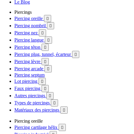
Le Blog
Piercings
Piercing oreille

Piercing nombril

Piercing nez

Piercing langue

Piercing téton

Piercing plug, tunnel, écarteur

Piercing lèvre

Piercing arcade

Piercing septum
Lot piercing

Faux piercing

Autres piercings

Types de piercings

Matériaux des piercings

Piercing oreille
Piercing cartilage hélix
