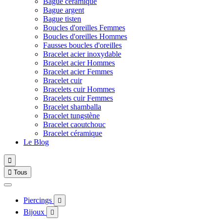
Bague céramique
Bague argent
Bague tisten
Boucles d'oreilles Femmes
Boucles d'oreilles Hommes
Fausses boucles d'oreilles
Bracelet acier inoxydable
Bracelet acier Hommes
Bracelet acier Femmes
Bracelet cuir
Bracelets cuir Hommes
Bracelets cuir Femmes
Bracelet shamballa
Bracelet tungstène
Bracelet caoutchouc
Bracelet céramique
Le Blog


Tous
Piercings

Bijoux
