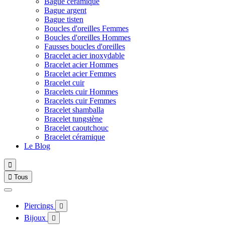
Bague céramique
Bague argent
Bague tisten
Boucles d'oreilles Femmes
Boucles d'oreilles Hommes
Fausses boucles d'oreilles
Bracelet acier inoxydable
Bracelet acier Hommes
Bracelet acier Femmes
Bracelet cuir
Bracelets cuir Hommes
Bracelets cuir Femmes
Bracelet shamballa
Bracelet tungstène
Bracelet caoutchouc
Bracelet céramique
Le Blog


Tous
Piercings

Bijoux
