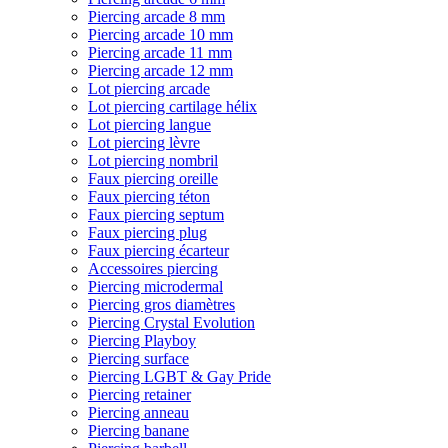
Piercing arcade 8 mm
Piercing arcade 10 mm
Piercing arcade 11 mm
Piercing arcade 12 mm
Lot piercing arcade
Lot piercing cartilage hélix
Lot piercing langue
Lot piercing lèvre
Lot piercing nombril
Faux piercing oreille
Faux piercing téton
Faux piercing septum
Faux piercing plug
Faux piercing écarteur
Accessoires piercing
Piercing microdermal
Piercing gros diamètres
Piercing Crystal Evolution
Piercing Playboy
Piercing surface
Piercing LGBT & Gay Pride
Piercing retainer
Piercing anneau
Piercing banane