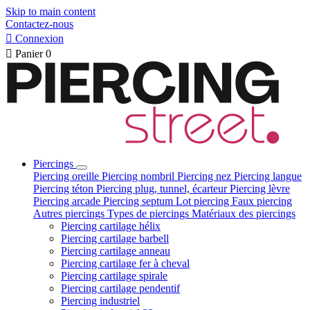
Skip to main content
Contactez-nous

Connexion

Panier
0
Piercings
Piercing oreille
Piercing nombril
Piercing nez
Piercing langue
Piercing téton
Piercing plug, tunnel, écarteur
Piercing lèvre
Piercing arcade
Piercing septum
Lot piercing
Faux piercing
Autres piercings
Types de piercings
Matériaux des piercings
Piercing cartilage hélix
Piercing cartilage barbell
Piercing cartilage anneau
Piercing cartilage fer à cheval
Piercing cartilage spirale
Piercing cartilage pendentif
Piercing industriel