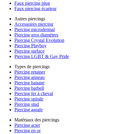
Faux piercing plug
Faux piercing écarteur
Autres piercings
Accessoires piercing
Piercing microdermal
Piercing gros diamètres
Piercing Crystal Evolution
Piercing Playboy
Piercing surface
Piercing LGBT & Gay Pride
Types de piercings
Piercing retainer
Piercing anneau
Piercing banane
Piercing barbell
Piercing fer à cheval
Piercing spirale
Piercing stud
Piercing agrafe
Matériaux des piercings
Piercing acier
Piercing en or