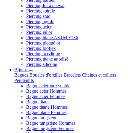
Piercing barbell
Piercing fer à cheval
Piercing spirale
Piercing stud
Piercing agrafe
Piercing acier
Piercing en or
Piercing titane ASTM F136
Piercing plaqué or
Piercing bioflex
Piercing acrylique
Piercing titane anodisé
Piercing silicone
Bijoux
Bagues
Boucles d'oreilles
Bracelets
Chaînes et colliers
Pendentifs
Bague acier inoxydable
Bague acier Hommes
Bague acier Femmes
Bague titane
Bague titane Hommes
Bague titane Femmes
Bague tungstène
Bague tungstène Hommes
Bague tungstène Femmes