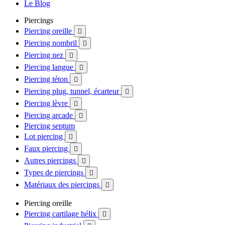
Le Blog
Piercings
Piercing oreille

Piercing nombril

Piercing nez

Piercing langue

Piercing téton

Piercing plug, tunnel, écarteur

Piercing lèvre

Piercing arcade

Piercing septum
Lot piercing

Faux piercing

Autres piercings

Types de piercings

Matériaux des piercings

Piercing oreille
Piercing cartilage hélix
