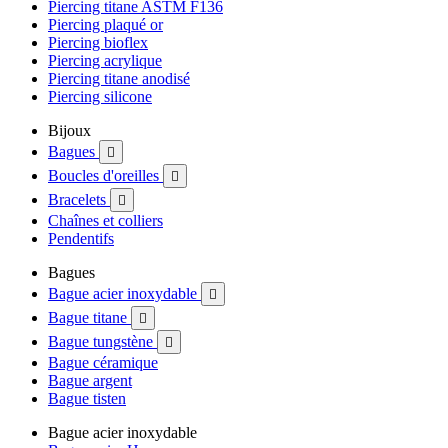
Piercing titane ASTM F136
Piercing plaqué or
Piercing bioflex
Piercing acrylique
Piercing titane anodisé
Piercing silicone
Bijoux
Bagues

Boucles d'oreilles

Bracelets

Chaînes et colliers
Pendentifs
Bagues
Bague acier inoxydable

Bague titane

Bague tungstène

Bague céramique
Bague argent
Bague tisten
Bague acier inoxydable