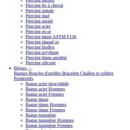
Piercing barbell
Piercing fer à cheval
Piercing spirale
Piercing stud
Piercing agrafe
Piercing acier
Piercing en or
Piercing titane ASTM F136
Piercing plaqué or
Piercing bioflex
Piercing acrylique
Piercing titane anodisé
Piercing silicone
Bijoux
Bagues
Boucles d'oreilles
Bracelets
Chaînes et colliers
Pendentifs
Bague acier inoxydable
Bague acier Hommes
Bague acier Femmes
Bague titane
Bague titane Hommes
Bague titane Femmes
Bague tungstène
Bague tungstène Hommes
Bague tungstène Femmes