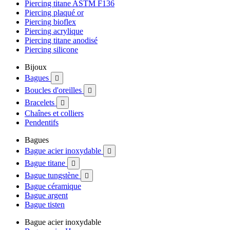
Piercing titane ASTM F136
Piercing plaqué or
Piercing bioflex
Piercing acrylique
Piercing titane anodisé
Piercing silicone
Bijoux
Bagues

Boucles d'oreilles

Bracelets

Chaînes et colliers
Pendentifs
Bagues
Bague acier inoxydable

Bague titane

Bague tungstène

Bague céramique
Bague argent
Bague tisten
Bague acier inoxydable