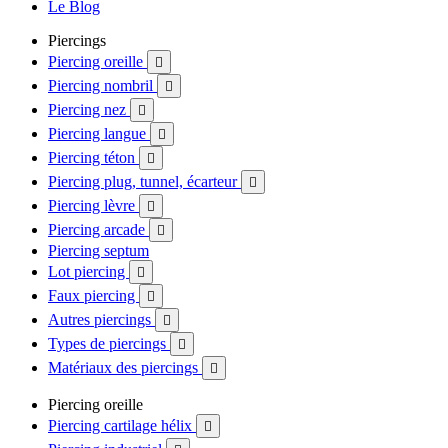
Le Blog
Piercings
Piercing oreille

Piercing nombril

Piercing nez

Piercing langue

Piercing téton

Piercing plug, tunnel, écarteur

Piercing lèvre

Piercing arcade

Piercing septum
Lot piercing

Faux piercing

Autres piercings

Types de piercings

Matériaux des piercings

Piercing oreille
Piercing cartilage hélix
