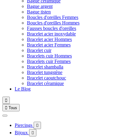
Bague céramique
Bague argent
Bague tisten
Boucles d'oreilles Femmes
Boucles d'oreilles Hommes
Fausses boucles d'oreilles
Bracelet acier inoxydable
Bracelet acier Hommes
Bracelet acier Femmes
Bracelet cuir
Bracelets cuir Hommes
Bracelets cuir Femmes
Bracelet shamballa
Bracelet tungstène
Bracelet caoutchouc
Bracelet céramique
Le Blog


Tous
Piercings

Bijoux
