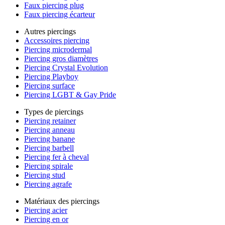
Faux piercing plug
Faux piercing écarteur
Autres piercings
Accessoires piercing
Piercing microdermal
Piercing gros diamètres
Piercing Crystal Evolution
Piercing Playboy
Piercing surface
Piercing LGBT & Gay Pride
Types de piercings
Piercing retainer
Piercing anneau
Piercing banane
Piercing barbell
Piercing fer à cheval
Piercing spirale
Piercing stud
Piercing agrafe
Matériaux des piercings
Piercing acier
Piercing en or