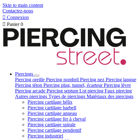
Skip to main content
Contactez-nous

Connexion

Panier
0
Piercings
Piercing oreille
Piercing nombril
Piercing nez
Piercing langue
Piercing téton
Piercing plug, tunnel, écarteur
Piercing lèvre
Piercing arcade
Piercing septum
Lot piercing
Faux piercing
Autres piercings
Types de piercings
Matériaux des piercings
Piercing cartilage hélix
Piercing cartilage barbell
Piercing cartilage anneau
Piercing cartilage fer à cheval
Piercing cartilage spirale
Piercing cartilage pendentif
Piercing industriel