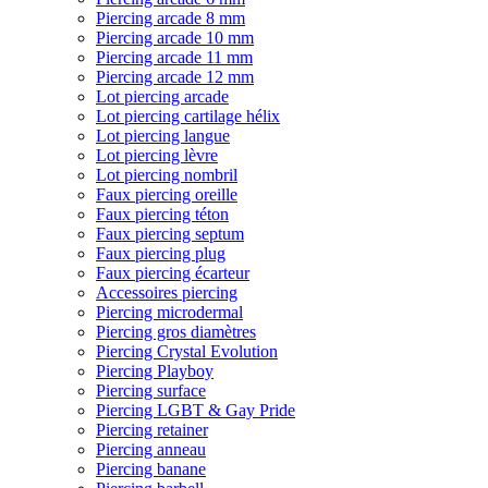
Piercing arcade 8 mm
Piercing arcade 10 mm
Piercing arcade 11 mm
Piercing arcade 12 mm
Lot piercing arcade
Lot piercing cartilage hélix
Lot piercing langue
Lot piercing lèvre
Lot piercing nombril
Faux piercing oreille
Faux piercing téton
Faux piercing septum
Faux piercing plug
Faux piercing écarteur
Accessoires piercing
Piercing microdermal
Piercing gros diamètres
Piercing Crystal Evolution
Piercing Playboy
Piercing surface
Piercing LGBT & Gay Pride
Piercing retainer
Piercing anneau
Piercing banane