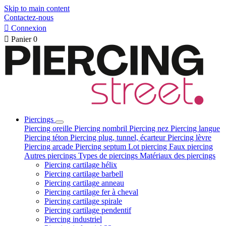
Skip to main content
Contactez-nous

Connexion

Panier
0
Piercings
Piercing oreille
Piercing nombril
Piercing nez
Piercing langue
Piercing téton
Piercing plug, tunnel, écarteur
Piercing lèvre
Piercing arcade
Piercing septum
Lot piercing
Faux piercing
Autres piercings
Types de piercings
Matériaux des piercings
Piercing cartilage hélix
Piercing cartilage barbell
Piercing cartilage anneau
Piercing cartilage fer à cheval
Piercing cartilage spirale
Piercing cartilage pendentif
Piercing industriel