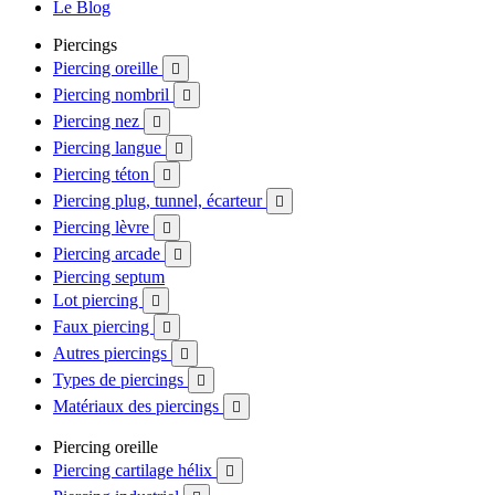
Le Blog
Piercings
Piercing oreille

Piercing nombril

Piercing nez

Piercing langue

Piercing téton

Piercing plug, tunnel, écarteur

Piercing lèvre

Piercing arcade

Piercing septum
Lot piercing

Faux piercing

Autres piercings

Types de piercings

Matériaux des piercings

Piercing oreille
Piercing cartilage hélix
