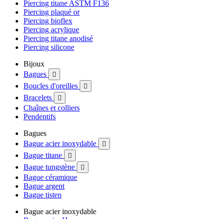
Piercing titane ASTM F136
Piercing plaqué or
Piercing bioflex
Piercing acrylique
Piercing titane anodisé
Piercing silicone
Bijoux
Bagues

Boucles d'oreilles

Bracelets

Chaînes et colliers
Pendentifs
Bagues
Bague acier inoxydable

Bague titane

Bague tungstène

Bague céramique
Bague argent
Bague tisten
Bague acier inoxydable