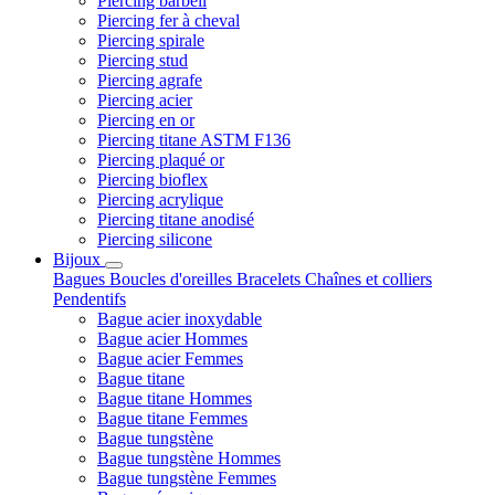
Piercing barbell
Piercing fer à cheval
Piercing spirale
Piercing stud
Piercing agrafe
Piercing acier
Piercing en or
Piercing titane ASTM F136
Piercing plaqué or
Piercing bioflex
Piercing acrylique
Piercing titane anodisé
Piercing silicone
Bijoux
Bagues
Boucles d'oreilles
Bracelets
Chaînes et colliers
Pendentifs
Bague acier inoxydable
Bague acier Hommes
Bague acier Femmes
Bague titane
Bague titane Hommes
Bague titane Femmes
Bague tungstène
Bague tungstène Hommes
Bague tungstène Femmes