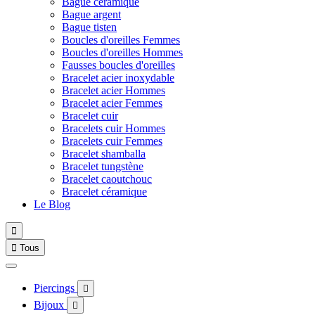
Bague céramique
Bague argent
Bague tisten
Boucles d'oreilles Femmes
Boucles d'oreilles Hommes
Fausses boucles d'oreilles
Bracelet acier inoxydable
Bracelet acier Hommes
Bracelet acier Femmes
Bracelet cuir
Bracelets cuir Hommes
Bracelets cuir Femmes
Bracelet shamballa
Bracelet tungstène
Bracelet caoutchouc
Bracelet céramique
Le Blog


Tous
Piercings

Bijoux
