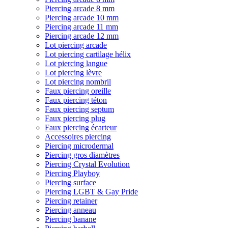
Piercing arcade 8 mm
Piercing arcade 10 mm
Piercing arcade 11 mm
Piercing arcade 12 mm
Lot piercing arcade
Lot piercing cartilage hélix
Lot piercing langue
Lot piercing lèvre
Lot piercing nombril
Faux piercing oreille
Faux piercing téton
Faux piercing septum
Faux piercing plug
Faux piercing écarteur
Accessoires piercing
Piercing microdermal
Piercing gros diamètres
Piercing Crystal Evolution
Piercing Playboy
Piercing surface
Piercing LGBT & Gay Pride
Piercing retainer
Piercing anneau
Piercing banane