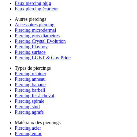
Faux piercing plug
Faux piercing écarteur
Autres piercings
Accessoires piercing
Piercing microdermal
Piercing gros diamètres
Piercing Crystal Evolution
Piercing Playboy
Piercing surface
Piercing LGBT & Gay Pride
Types de piercings
Piercing retainer
Piercing anneau
Piercing banane
Piercing barbell
Piercing fer à cheval
Piercing spirale
Piercing stud
Piercing agrafe
Matériaux des piercings
Piercing acier
Piercing en or