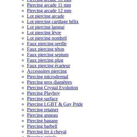
Piercing arcade 11 mm
Piercing arcade 12 mm
Lot piercing arcade
Lot piercing cartilage hélix
Lot piercing langue
Lot piercing lèvre
Lot piercing nombril
Faux piercing oreille
Faux piercing téton
Faux piercing septum
Faux piercing plug
Faux piercing écarteur
Accessoires piercing
Piercing microdermal
Piercing gros diamètres
Piercing Crystal Evolution
Piercing Playboy
Piercing surface
Piercing LGBT & Gay Pride
Piercing retainer
Piercing anneau
Piercing banane
Piercing barbell
Piercing fer à cheval