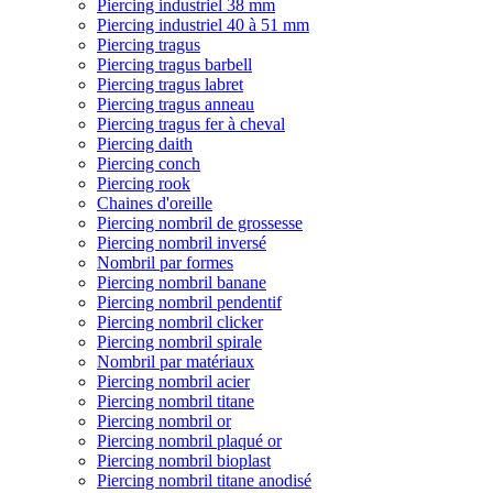
Piercing industriel 38 mm
Piercing industriel 40 à 51 mm
Piercing tragus
Piercing tragus barbell
Piercing tragus labret
Piercing tragus anneau
Piercing tragus fer à cheval
Piercing daith
Piercing conch
Piercing rook
Chaines d'oreille
Piercing nombril de grossesse
Piercing nombril inversé
Nombril par formes
Piercing nombril banane
Piercing nombril pendentif
Piercing nombril clicker
Piercing nombril spirale
Nombril par matériaux
Piercing nombril acier
Piercing nombril titane
Piercing nombril or
Piercing nombril plaqué or
Piercing nombril bioplast
Piercing nombril titane anodisé