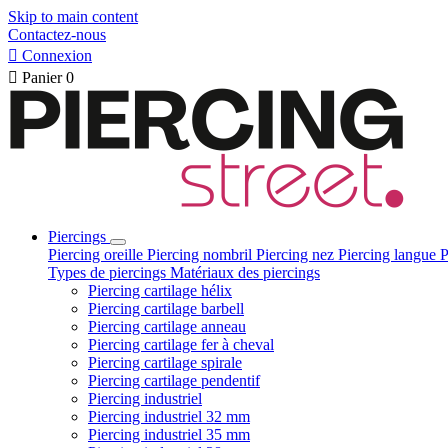
Skip to main content
Contactez-nous

Connexion

Panier
0
Piercings
Piercing oreille
Piercing nombril
Piercing nez
Piercing langue
P
Types de piercings
Matériaux des piercings
Piercing cartilage hélix
Piercing cartilage barbell
Piercing cartilage anneau
Piercing cartilage fer à cheval
Piercing cartilage spirale
Piercing cartilage pendentif
Piercing industriel
Piercing industriel 32 mm
Piercing industriel 35 mm