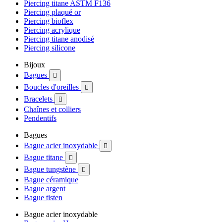
Piercing titane ASTM F136
Piercing plaqué or
Piercing bioflex
Piercing acrylique
Piercing titane anodisé
Piercing silicone
Bijoux
Bagues

Boucles d'oreilles

Bracelets

Chaînes et colliers
Pendentifs
Bagues
Bague acier inoxydable

Bague titane

Bague tungstène

Bague céramique
Bague argent
Bague tisten
Bague acier inoxydable