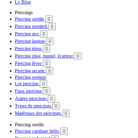
Le Blog
Piercings
Piercing oreille

Piercing nombril

Piercing nez

Piercing langue

Piercing téton

Piercing plug, tunnel, écarteur

Piercing lèvre

Piercing arcade

Piercing septum
Lot piercing

Faux piercing

Autres piercings

Types de piercings

Matériaux des piercings

Piercing oreille
Piercing cartilage hélix
