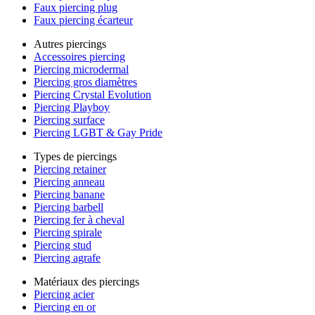
Faux piercing plug
Faux piercing écarteur
Autres piercings
Accessoires piercing
Piercing microdermal
Piercing gros diamètres
Piercing Crystal Evolution
Piercing Playboy
Piercing surface
Piercing LGBT & Gay Pride
Types de piercings
Piercing retainer
Piercing anneau
Piercing banane
Piercing barbell
Piercing fer à cheval
Piercing spirale
Piercing stud
Piercing agrafe
Matériaux des piercings
Piercing acier
Piercing en or