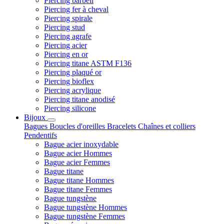
Piercing barbell
Piercing fer à cheval
Piercing spirale
Piercing stud
Piercing agrafe
Piercing acier
Piercing en or
Piercing titane ASTM F136
Piercing plaqué or
Piercing bioflex
Piercing acrylique
Piercing titane anodisé
Piercing silicone
Bijoux
Bagues
Boucles d'oreilles
Bracelets
Chaînes et colliers
Pendentifs
Bague acier inoxydable
Bague acier Hommes
Bague acier Femmes
Bague titane
Bague titane Hommes
Bague titane Femmes
Bague tungstène
Bague tungstène Hommes
Bague tungstène Femmes