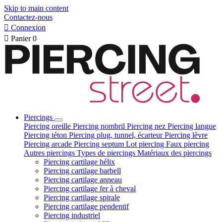
Skip to main content
Contactez-nous

Connexion

Panier
0
Piercings
Piercing oreille
Piercing nombril
Piercing nez
Piercing langue
Piercing téton
Piercing plug, tunnel, écarteur
Piercing lèvre
Piercing arcade
Piercing septum
Lot piercing
Faux piercing
Autres piercings
Types de piercings
Matériaux des piercings
Piercing cartilage hélix
Piercing cartilage barbell
Piercing cartilage anneau
Piercing cartilage fer à cheval
Piercing cartilage spirale
Piercing cartilage pendentif
Piercing industriel