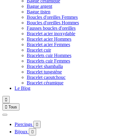
Bague céramique
Bague argent
Bague tisten
Boucles d'oreilles Femmes
Boucles d'oreilles Hommes
Fausses boucles d'oreilles
Bracelet acier inoxydable
Bracelet acier Hommes
Bracelet acier Femmes
Bracelet cuir
Bracelets cuir Hommes
Bracelets cuir Femmes
Bracelet shamballa
Bracelet tungstène
Bracelet caoutchouc
Bracelet céramique
Le Blog


Tous
Piercings

Bijoux
