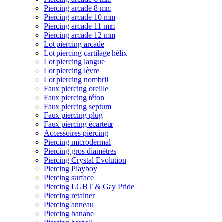
Piercing arcade 8 mm
Piercing arcade 10 mm
Piercing arcade 11 mm
Piercing arcade 12 mm
Lot piercing arcade
Lot piercing cartilage hélix
Lot piercing langue
Lot piercing lèvre
Lot piercing nombril
Faux piercing oreille
Faux piercing téton
Faux piercing septum
Faux piercing plug
Faux piercing écarteur
Accessoires piercing
Piercing microdermal
Piercing gros diamètres
Piercing Crystal Evolution
Piercing Playboy
Piercing surface
Piercing LGBT & Gay Pride
Piercing retainer
Piercing anneau
Piercing banane