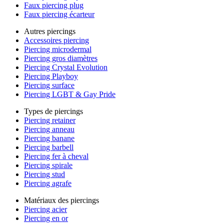
Faux piercing plug
Faux piercing écarteur
Autres piercings
Accessoires piercing
Piercing microdermal
Piercing gros diamètres
Piercing Crystal Evolution
Piercing Playboy
Piercing surface
Piercing LGBT & Gay Pride
Types de piercings
Piercing retainer
Piercing anneau
Piercing banane
Piercing barbell
Piercing fer à cheval
Piercing spirale
Piercing stud
Piercing agrafe
Matériaux des piercings
Piercing acier
Piercing en or