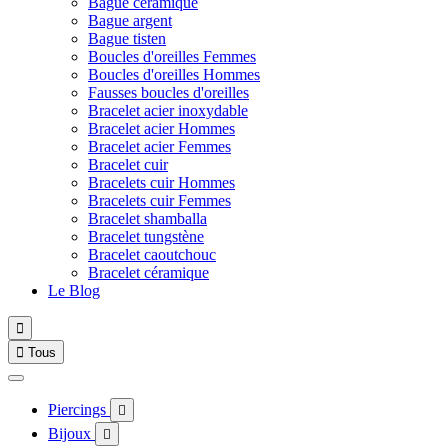
Bague céramique
Bague argent
Bague tisten
Boucles d'oreilles Femmes
Boucles d'oreilles Hommes
Fausses boucles d'oreilles
Bracelet acier inoxydable
Bracelet acier Hommes
Bracelet acier Femmes
Bracelet cuir
Bracelets cuir Hommes
Bracelets cuir Femmes
Bracelet shamballa
Bracelet tungstène
Bracelet caoutchouc
Bracelet céramique
Le Blog


Tous
Piercings

Bijoux
