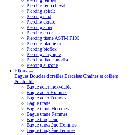
Piercing barbell
Piercing fer à cheval
Piercing spirale
Piercing stud
Piercing agrafe
Piercing acier
Piercing en or
Piercing titane ASTM F136
Piercing plaqué or
Piercing bioflex
Piercing acrylique
Piercing titane anodisé
Piercing silicone
Bijoux
Bagues
Boucles d'oreilles
Bracelets
Chaînes et colliers
Pendentifs
Bague acier inoxydable
Bague acier Hommes
Bague acier Femmes
Bague titane
Bague titane Hommes
Bague titane Femmes
Bague tungstène
Bague tungstène Hommes
Bague tungstène Femmes