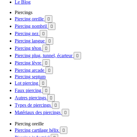
Le Blog
Piercings
Piercing oreille

Piercing nombril

Piercing nez

Piercing langue

Piercing téton

Piercing plug, tunnel, écarteur

Piercing lèvre

Piercing arcade

Piercing septum
Lot piercing

Faux piercing

Autres piercings

Types de piercings

Matériaux des piercings

Piercing oreille
Piercing cartilage hélix
