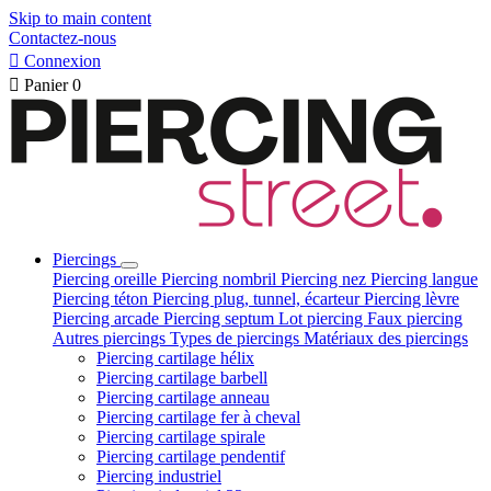
Skip to main content
Contactez-nous

Connexion

Panier
0
Piercings
Piercing oreille
Piercing nombril
Piercing nez
Piercing langue
Piercing téton
Piercing plug, tunnel, écarteur
Piercing lèvre
Piercing arcade
Piercing septum
Lot piercing
Faux piercing
Autres piercings
Types de piercings
Matériaux des piercings
Piercing cartilage hélix
Piercing cartilage barbell
Piercing cartilage anneau
Piercing cartilage fer à cheval
Piercing cartilage spirale
Piercing cartilage pendentif
Piercing industriel