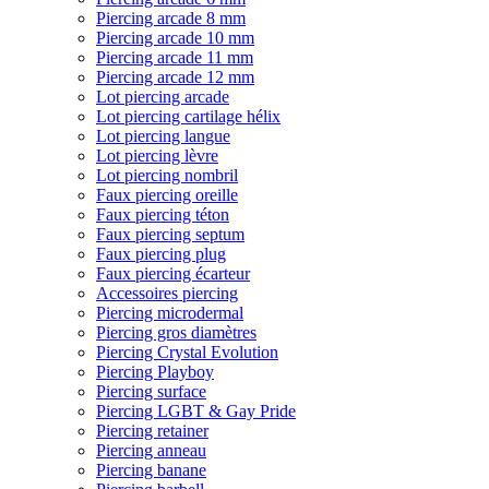
Piercing arcade 8 mm
Piercing arcade 10 mm
Piercing arcade 11 mm
Piercing arcade 12 mm
Lot piercing arcade
Lot piercing cartilage hélix
Lot piercing langue
Lot piercing lèvre
Lot piercing nombril
Faux piercing oreille
Faux piercing téton
Faux piercing septum
Faux piercing plug
Faux piercing écarteur
Accessoires piercing
Piercing microdermal
Piercing gros diamètres
Piercing Crystal Evolution
Piercing Playboy
Piercing surface
Piercing LGBT & Gay Pride
Piercing retainer
Piercing anneau
Piercing banane