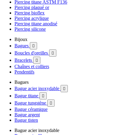
Piercing titane ASTM F136
Piercing plaqué or
Piercing bioflex
Piercing acrylique
Piercing titane anodisé
Piercing silicone
Bijoux
Bagues

Boucles d'oreilles

Bracelets

Chaînes et colliers
Pendentifs
Bagues
Bague acier inoxydable

Bague titane

Bague tungstène

Bague céramique
Bague argent
Bague tisten
Bague acier inoxydable