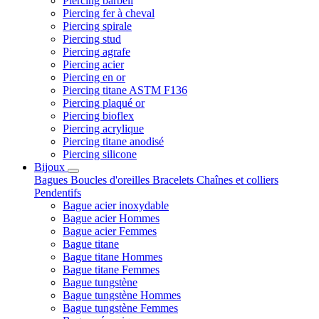
Piercing barbell
Piercing fer à cheval
Piercing spirale
Piercing stud
Piercing agrafe
Piercing acier
Piercing en or
Piercing titane ASTM F136
Piercing plaqué or
Piercing bioflex
Piercing acrylique
Piercing titane anodisé
Piercing silicone
Bijoux
Bagues
Boucles d'oreilles
Bracelets
Chaînes et colliers
Pendentifs
Bague acier inoxydable
Bague acier Hommes
Bague acier Femmes
Bague titane
Bague titane Hommes
Bague titane Femmes
Bague tungstène
Bague tungstène Hommes
Bague tungstène Femmes