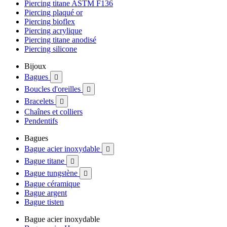
Piercing titane ASTM F136
Piercing plaqué or
Piercing bioflex
Piercing acrylique
Piercing titane anodisé
Piercing silicone
Bijoux
Bagues

Boucles d'oreilles

Bracelets

Chaînes et colliers
Pendentifs
Bagues
Bague acier inoxydable

Bague titane

Bague tungstène

Bague céramique
Bague argent
Bague tisten
Bague acier inoxydable