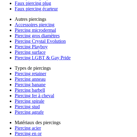
Faux piercing plug
Faux piercing écarteur
Autres piercings
Accessoires piercing
Piercing microdermal
Piercing gros diamètres
Piercing Crystal Evolution
Piercing Playboy
Piercing surface
Piercing LGBT & Gay Pride
Types de piercings
Piercing retainer
Piercing anneau
Piercing banane
Piercing barbell
Piercing fer à cheval
Piercing spirale
Piercing stud
Piercing agrafe
Matériaux des piercings
Piercing acier
Piercing en or