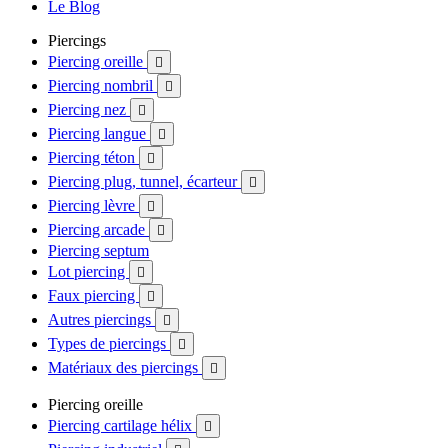
Le Blog
Piercings
Piercing oreille

Piercing nombril

Piercing nez

Piercing langue

Piercing téton

Piercing plug, tunnel, écarteur

Piercing lèvre

Piercing arcade

Piercing septum
Lot piercing

Faux piercing

Autres piercings

Types de piercings

Matériaux des piercings

Piercing oreille
Piercing cartilage hélix
