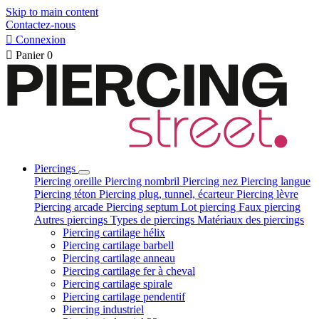
Skip to main content
Contactez-nous

Connexion

Panier
0
Piercings
Piercing oreille
Piercing nombril
Piercing nez
Piercing langue
Piercing téton
Piercing plug, tunnel, écarteur
Piercing lèvre
Piercing arcade
Piercing septum
Lot piercing
Faux piercing
Autres piercings
Types de piercings
Matériaux des piercings
Piercing cartilage hélix
Piercing cartilage barbell
Piercing cartilage anneau
Piercing cartilage fer à cheval
Piercing cartilage spirale
Piercing cartilage pendentif
Piercing industriel