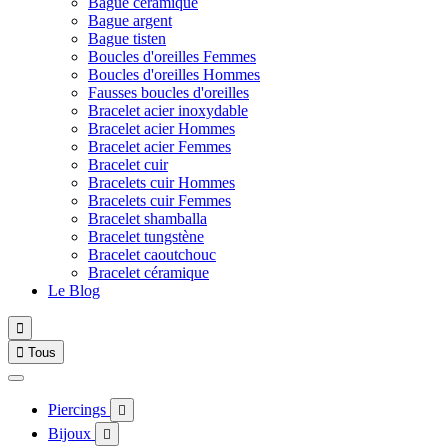
Bague céramique
Bague argent
Bague tisten
Boucles d'oreilles Femmes
Boucles d'oreilles Hommes
Fausses boucles d'oreilles
Bracelet acier inoxydable
Bracelet acier Hommes
Bracelet acier Femmes
Bracelet cuir
Bracelets cuir Hommes
Bracelets cuir Femmes
Bracelet shamballa
Bracelet tungstène
Bracelet caoutchouc
Bracelet céramique
Le Blog


Tous
Piercings

Bijoux
