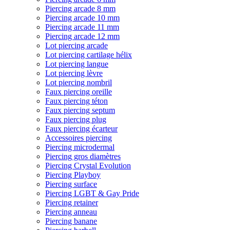
Piercing arcade 8 mm
Piercing arcade 10 mm
Piercing arcade 11 mm
Piercing arcade 12 mm
Lot piercing arcade
Lot piercing cartilage hélix
Lot piercing langue
Lot piercing lèvre
Lot piercing nombril
Faux piercing oreille
Faux piercing téton
Faux piercing septum
Faux piercing plug
Faux piercing écarteur
Accessoires piercing
Piercing microdermal
Piercing gros diamètres
Piercing Crystal Evolution
Piercing Playboy
Piercing surface
Piercing LGBT & Gay Pride
Piercing retainer
Piercing anneau
Piercing banane