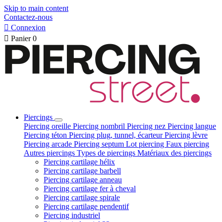
Skip to main content
Contactez-nous

Connexion

Panier
0
Piercings
Piercing oreille
Piercing nombril
Piercing nez
Piercing langue
Piercing téton
Piercing plug, tunnel, écarteur
Piercing lèvre
Piercing arcade
Piercing septum
Lot piercing
Faux piercing
Autres piercings
Types de piercings
Matériaux des piercings
Piercing cartilage hélix
Piercing cartilage barbell
Piercing cartilage anneau
Piercing cartilage fer à cheval
Piercing cartilage spirale
Piercing cartilage pendentif
Piercing industriel