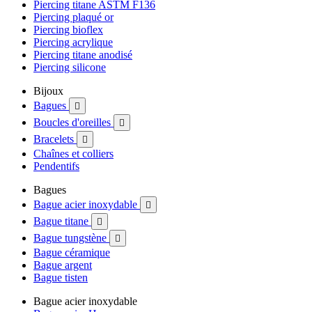
Piercing titane ASTM F136
Piercing plaqué or
Piercing bioflex
Piercing acrylique
Piercing titane anodisé
Piercing silicone
Bijoux
Bagues

Boucles d'oreilles

Bracelets

Chaînes et colliers
Pendentifs
Bagues
Bague acier inoxydable

Bague titane

Bague tungstène

Bague céramique
Bague argent
Bague tisten
Bague acier inoxydable