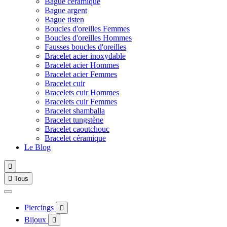
Bague céramique
Bague argent
Bague tisten
Boucles d'oreilles Femmes
Boucles d'oreilles Hommes
Fausses boucles d'oreilles
Bracelet acier inoxydable
Bracelet acier Hommes
Bracelet acier Femmes
Bracelet cuir
Bracelets cuir Hommes
Bracelets cuir Femmes
Bracelet shamballa
Bracelet tungstène
Bracelet caoutchouc
Bracelet céramique
Le Blog


Tous
Piercings

Bijoux
