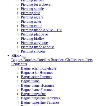
Piercing barbell
Piercing fer à cheval
Piercing spirale
Piercing stud
Piercing agrafe
Piercing acier
Piercing en or
Piercing titane ASTM F136
Piercing plaqué or
Piercing bioflex
Piercing acrylique
Piercing titane anodisé
Piercing silicone
Bijoux
Bagues
Boucles d'oreilles
Bracelets
Chaînes et colliers
Pendentifs
Bague acier inoxydable
Bague acier Hommes
Bague acier Femmes
Bague titane
Bague titane Hommes
Bague titane Femmes
Bague tungstène
Bague tungstène Hommes
Bague tungstène Femmes