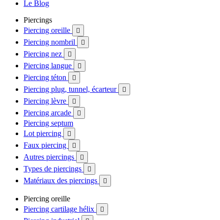
Le Blog
Piercings
Piercing oreille

Piercing nombril

Piercing nez

Piercing langue

Piercing téton

Piercing plug, tunnel, écarteur

Piercing lèvre

Piercing arcade

Piercing septum
Lot piercing

Faux piercing

Autres piercings

Types de piercings

Matériaux des piercings

Piercing oreille
Piercing cartilage hélix
