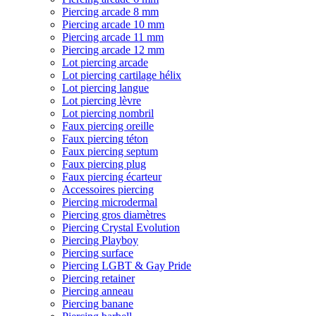
Piercing arcade 8 mm
Piercing arcade 10 mm
Piercing arcade 11 mm
Piercing arcade 12 mm
Lot piercing arcade
Lot piercing cartilage hélix
Lot piercing langue
Lot piercing lèvre
Lot piercing nombril
Faux piercing oreille
Faux piercing téton
Faux piercing septum
Faux piercing plug
Faux piercing écarteur
Accessoires piercing
Piercing microdermal
Piercing gros diamètres
Piercing Crystal Evolution
Piercing Playboy
Piercing surface
Piercing LGBT & Gay Pride
Piercing retainer
Piercing anneau
Piercing banane