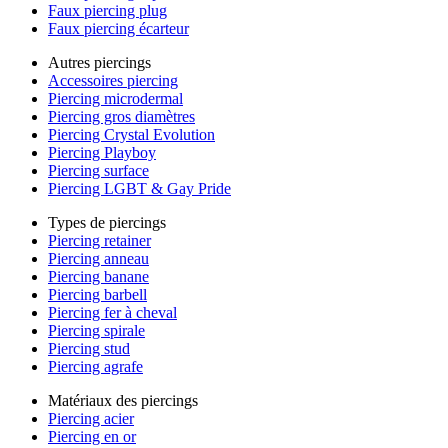
Faux piercing plug
Faux piercing écarteur
Autres piercings
Accessoires piercing
Piercing microdermal
Piercing gros diamètres
Piercing Crystal Evolution
Piercing Playboy
Piercing surface
Piercing LGBT & Gay Pride
Types de piercings
Piercing retainer
Piercing anneau
Piercing banane
Piercing barbell
Piercing fer à cheval
Piercing spirale
Piercing stud
Piercing agrafe
Matériaux des piercings
Piercing acier
Piercing en or