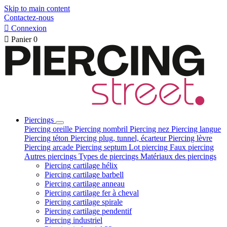
Skip to main content
Contactez-nous

Connexion

Panier
0
Piercings
Piercing oreille
Piercing nombril
Piercing nez
Piercing langue
Piercing téton
Piercing plug, tunnel, écarteur
Piercing lèvre
Piercing arcade
Piercing septum
Lot piercing
Faux piercing
Autres piercings
Types de piercings
Matériaux des piercings
Piercing cartilage hélix
Piercing cartilage barbell
Piercing cartilage anneau
Piercing cartilage fer à cheval
Piercing cartilage spirale
Piercing cartilage pendentif
Piercing industriel