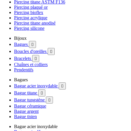
Piercing titane ASTM F136
Piercing plaqué or
Piercing bioflex
Piercing acrylique
Piercing titane anodisé
Piercing silicone
Bijoux
Bagues

Boucles d'oreilles

Bracelets

Chaînes et colliers
Pendentifs
Bagues
Bague acier inoxydable

Bague titane

Bague tungstène

Bague céramique
Bague argent
Bague tisten
Bague acier inoxydable