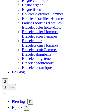
Bague céramique
Bague argent
Bague tisten
Boucles d'oreilles Femmes
Boucles d'oreilles Hommes
Fausses boucles d'oreilles
Bracelet acier inoxydable
Bracelet acier Hommes
Bracelet acier Femmes
Bracelet cuir
Bracelets cuir Hommes
Bracelets cuir Femmes
Bracelet shamballa
Bracelet tungstène
Bracelet caoutchouc
Bracelet céramique
Le Blog


Tous
Piercings

Bijoux
