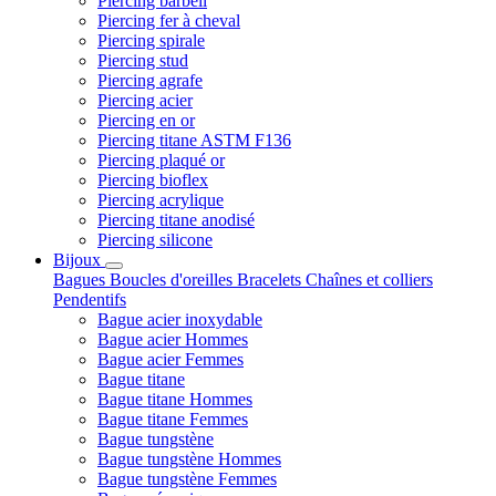
Piercing barbell
Piercing fer à cheval
Piercing spirale
Piercing stud
Piercing agrafe
Piercing acier
Piercing en or
Piercing titane ASTM F136
Piercing plaqué or
Piercing bioflex
Piercing acrylique
Piercing titane anodisé
Piercing silicone
Bijoux
Bagues
Boucles d'oreilles
Bracelets
Chaînes et colliers
Pendentifs
Bague acier inoxydable
Bague acier Hommes
Bague acier Femmes
Bague titane
Bague titane Hommes
Bague titane Femmes
Bague tungstène
Bague tungstène Hommes
Bague tungstène Femmes