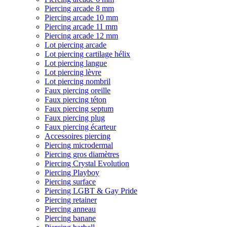
Piercing arcade 8 mm
Piercing arcade 10 mm
Piercing arcade 11 mm
Piercing arcade 12 mm
Lot piercing arcade
Lot piercing cartilage hélix
Lot piercing langue
Lot piercing lèvre
Lot piercing nombril
Faux piercing oreille
Faux piercing téton
Faux piercing septum
Faux piercing plug
Faux piercing écarteur
Accessoires piercing
Piercing microdermal
Piercing gros diamètres
Piercing Crystal Evolution
Piercing Playboy
Piercing surface
Piercing LGBT & Gay Pride
Piercing retainer
Piercing anneau
Piercing banane