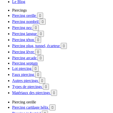
Le Blog
Piercings
Piercing oreille

Piercing nombril

Piercing nez

Piercing langue

Piercing téton

Piercing plug, tunnel, écarteur

Piercing lèvre

Piercing arcade

Piercing septum
Lot piercing

Faux piercing

Autres piercings

Types de piercings

Matériaux des piercings

Piercing oreille
Piercing cartilage hélix
