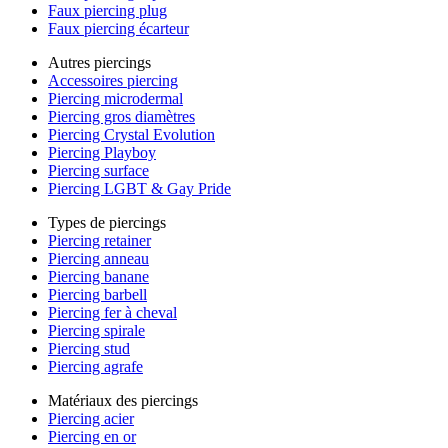
Faux piercing plug
Faux piercing écarteur
Autres piercings
Accessoires piercing
Piercing microdermal
Piercing gros diamètres
Piercing Crystal Evolution
Piercing Playboy
Piercing surface
Piercing LGBT & Gay Pride
Types de piercings
Piercing retainer
Piercing anneau
Piercing banane
Piercing barbell
Piercing fer à cheval
Piercing spirale
Piercing stud
Piercing agrafe
Matériaux des piercings
Piercing acier
Piercing en or