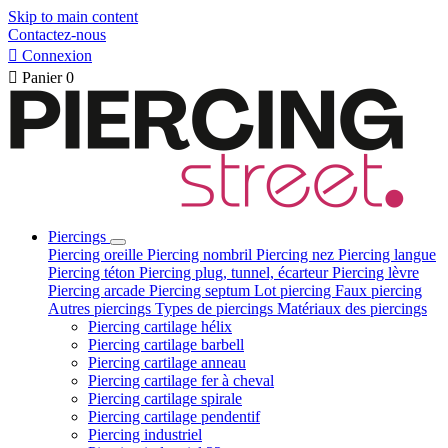
Skip to main content
Contactez-nous

Connexion

Panier
0
Piercings
Piercing oreille
Piercing nombril
Piercing nez
Piercing langue
Piercing téton
Piercing plug, tunnel, écarteur
Piercing lèvre
Piercing arcade
Piercing septum
Lot piercing
Faux piercing
Autres piercings
Types de piercings
Matériaux des piercings
Piercing cartilage hélix
Piercing cartilage barbell
Piercing cartilage anneau
Piercing cartilage fer à cheval
Piercing cartilage spirale
Piercing cartilage pendentif
Piercing industriel