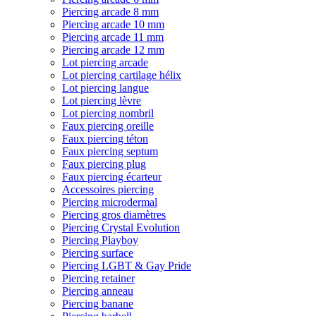
Piercing arcade 8 mm
Piercing arcade 10 mm
Piercing arcade 11 mm
Piercing arcade 12 mm
Lot piercing arcade
Lot piercing cartilage hélix
Lot piercing langue
Lot piercing lèvre
Lot piercing nombril
Faux piercing oreille
Faux piercing téton
Faux piercing septum
Faux piercing plug
Faux piercing écarteur
Accessoires piercing
Piercing microdermal
Piercing gros diamètres
Piercing Crystal Evolution
Piercing Playboy
Piercing surface
Piercing LGBT & Gay Pride
Piercing retainer
Piercing anneau
Piercing banane