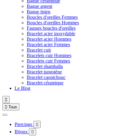
Bague céramique
Bague argent
Bague tisten
Boucles d'oreilles Femmes
Boucles d'oreilles Hommes
Fausses boucles d'oreilles
Bracelet acier inoxydable
Bracelet acier Hommes
Bracelet acier Femmes
Bracelet cuir
Bracelets cuir Hommes
Bracelets cuir Femmes
Bracelet shamballa
Bracelet tungstène
Bracelet caoutchouc
Bracelet céramique
Le Blog


Tous
Piercings

Bijoux
