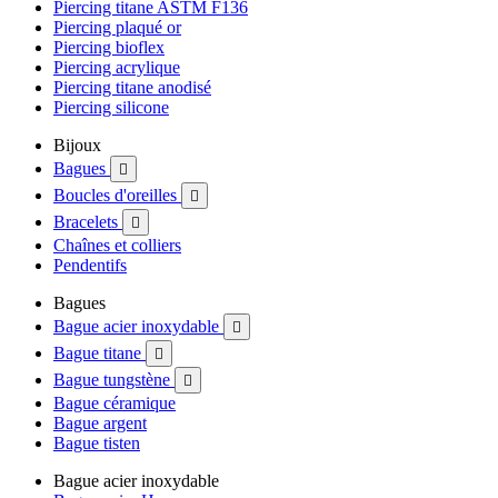
Piercing titane ASTM F136
Piercing plaqué or
Piercing bioflex
Piercing acrylique
Piercing titane anodisé
Piercing silicone
Bijoux
Bagues

Boucles d'oreilles

Bracelets

Chaînes et colliers
Pendentifs
Bagues
Bague acier inoxydable

Bague titane

Bague tungstène

Bague céramique
Bague argent
Bague tisten
Bague acier inoxydable