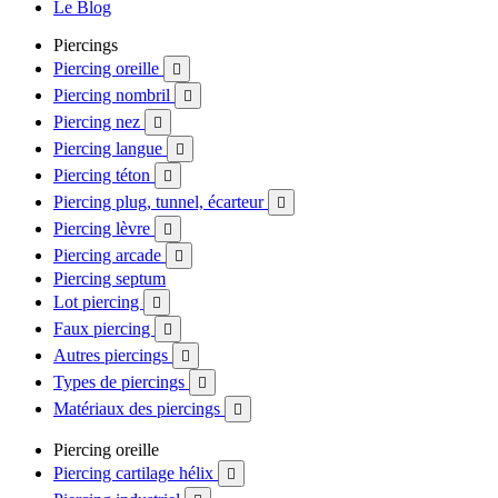
Le Blog
Piercings
Piercing oreille

Piercing nombril

Piercing nez

Piercing langue

Piercing téton

Piercing plug, tunnel, écarteur

Piercing lèvre

Piercing arcade

Piercing septum
Lot piercing

Faux piercing

Autres piercings

Types de piercings

Matériaux des piercings

Piercing oreille
Piercing cartilage hélix
