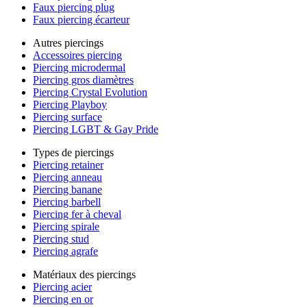
Faux piercing plug
Faux piercing écarteur
Autres piercings
Accessoires piercing
Piercing microdermal
Piercing gros diamètres
Piercing Crystal Evolution
Piercing Playboy
Piercing surface
Piercing LGBT & Gay Pride
Types de piercings
Piercing retainer
Piercing anneau
Piercing banane
Piercing barbell
Piercing fer à cheval
Piercing spirale
Piercing stud
Piercing agrafe
Matériaux des piercings
Piercing acier
Piercing en or