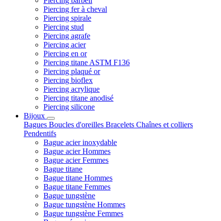
Piercing barbell
Piercing fer à cheval
Piercing spirale
Piercing stud
Piercing agrafe
Piercing acier
Piercing en or
Piercing titane ASTM F136
Piercing plaqué or
Piercing bioflex
Piercing acrylique
Piercing titane anodisé
Piercing silicone
Bijoux
Bagues
Boucles d'oreilles
Bracelets
Chaînes et colliers
Pendentifs
Bague acier inoxydable
Bague acier Hommes
Bague acier Femmes
Bague titane
Bague titane Hommes
Bague titane Femmes
Bague tungstène
Bague tungstène Hommes
Bague tungstène Femmes