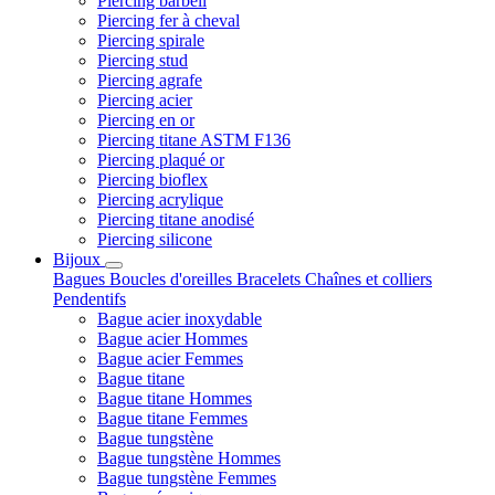
Piercing barbell
Piercing fer à cheval
Piercing spirale
Piercing stud
Piercing agrafe
Piercing acier
Piercing en or
Piercing titane ASTM F136
Piercing plaqué or
Piercing bioflex
Piercing acrylique
Piercing titane anodisé
Piercing silicone
Bijoux
Bagues
Boucles d'oreilles
Bracelets
Chaînes et colliers
Pendentifs
Bague acier inoxydable
Bague acier Hommes
Bague acier Femmes
Bague titane
Bague titane Hommes
Bague titane Femmes
Bague tungstène
Bague tungstène Hommes
Bague tungstène Femmes