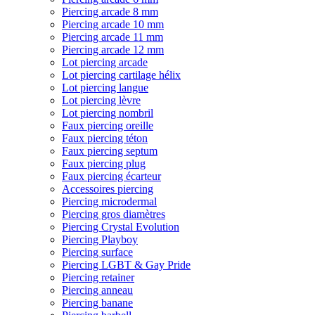
Piercing arcade 8 mm
Piercing arcade 10 mm
Piercing arcade 11 mm
Piercing arcade 12 mm
Lot piercing arcade
Lot piercing cartilage hélix
Lot piercing langue
Lot piercing lèvre
Lot piercing nombril
Faux piercing oreille
Faux piercing téton
Faux piercing septum
Faux piercing plug
Faux piercing écarteur
Accessoires piercing
Piercing microdermal
Piercing gros diamètres
Piercing Crystal Evolution
Piercing Playboy
Piercing surface
Piercing LGBT & Gay Pride
Piercing retainer
Piercing anneau
Piercing banane