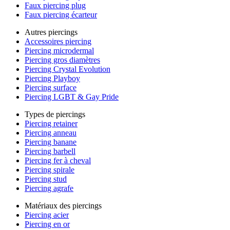
Faux piercing plug
Faux piercing écarteur
Autres piercings
Accessoires piercing
Piercing microdermal
Piercing gros diamètres
Piercing Crystal Evolution
Piercing Playboy
Piercing surface
Piercing LGBT & Gay Pride
Types de piercings
Piercing retainer
Piercing anneau
Piercing banane
Piercing barbell
Piercing fer à cheval
Piercing spirale
Piercing stud
Piercing agrafe
Matériaux des piercings
Piercing acier
Piercing en or