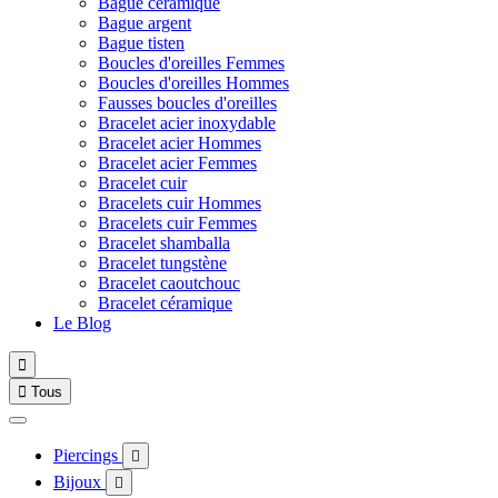
Bague céramique
Bague argent
Bague tisten
Boucles d'oreilles Femmes
Boucles d'oreilles Hommes
Fausses boucles d'oreilles
Bracelet acier inoxydable
Bracelet acier Hommes
Bracelet acier Femmes
Bracelet cuir
Bracelets cuir Hommes
Bracelets cuir Femmes
Bracelet shamballa
Bracelet tungstène
Bracelet caoutchouc
Bracelet céramique
Le Blog


Tous
Piercings

Bijoux
