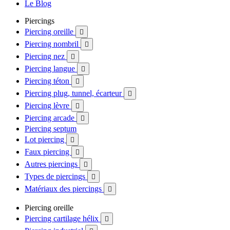
Le Blog
Piercings
Piercing oreille

Piercing nombril

Piercing nez

Piercing langue

Piercing téton

Piercing plug, tunnel, écarteur

Piercing lèvre

Piercing arcade

Piercing septum
Lot piercing

Faux piercing

Autres piercings

Types de piercings

Matériaux des piercings

Piercing oreille
Piercing cartilage hélix
