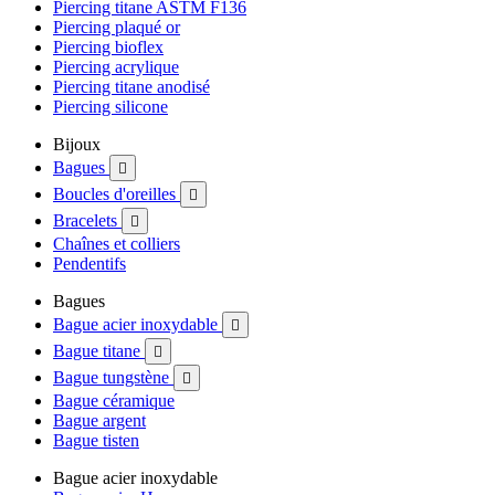
Piercing titane ASTM F136
Piercing plaqué or
Piercing bioflex
Piercing acrylique
Piercing titane anodisé
Piercing silicone
Bijoux
Bagues

Boucles d'oreilles

Bracelets

Chaînes et colliers
Pendentifs
Bagues
Bague acier inoxydable

Bague titane

Bague tungstène

Bague céramique
Bague argent
Bague tisten
Bague acier inoxydable