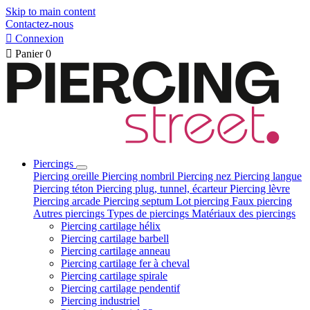
Skip to main content
Contactez-nous

Connexion

Panier
0
Piercings
Piercing oreille
Piercing nombril
Piercing nez
Piercing langue
Piercing téton
Piercing plug, tunnel, écarteur
Piercing lèvre
Piercing arcade
Piercing septum
Lot piercing
Faux piercing
Autres piercings
Types de piercings
Matériaux des piercings
Piercing cartilage hélix
Piercing cartilage barbell
Piercing cartilage anneau
Piercing cartilage fer à cheval
Piercing cartilage spirale
Piercing cartilage pendentif
Piercing industriel