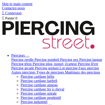
Skip to main content
Contactez-nous

Connexion

Panier
0
Piercings
Piercing oreille
Piercing nombril
Piercing nez
Piercing langue
Piercing téton
Piercing plug, tunnel, écarteur
Piercing lèvre
Piercing arcade
Piercing septum
Lot piercing
Faux piercing
Autres piercings
Types de piercings
Matériaux des piercings
Piercing cartilage hélix
Piercing cartilage barbell
Piercing cartilage anneau
Piercing cartilage fer à cheval
Piercing cartilage spirale
Piercing cartilage pendentif
Piercing industriel