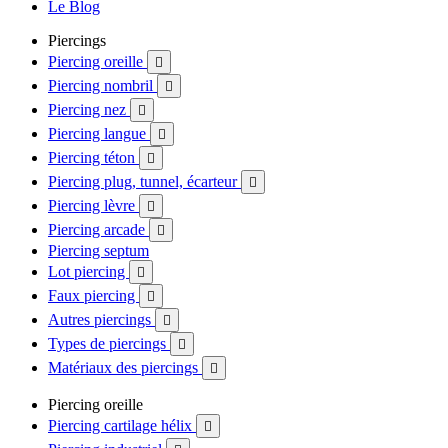
Le Blog
Piercings
Piercing oreille

Piercing nombril

Piercing nez

Piercing langue

Piercing téton

Piercing plug, tunnel, écarteur

Piercing lèvre

Piercing arcade

Piercing septum
Lot piercing

Faux piercing

Autres piercings

Types de piercings

Matériaux des piercings

Piercing oreille
Piercing cartilage hélix
