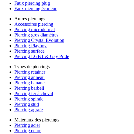
Faux piercing plug
Faux piercing écarteur
Autres piercings
Accessoires piercing
Piercing microdermal
Piercing gros diamètres
Piercing Crystal Evolution
Piercing Playboy
Piercing surface
Piercing LGBT & Gay Pride
Types de piercings
Piercing retainer
Piercing anneau
Piercing banane
Piercing barbell
Piercing fer à cheval
Piercing spirale
Piercing stud
Piercing agrafe
Matériaux des piercings
Piercing acier
Piercing en or