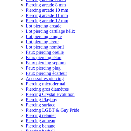
Piercing arcade 8 mm
Piercing arcade 10 mm
Piercing arcade 11 mm
Piercing arcade 12 mm
Lot piercing arcade
Lot piercing cartilage hélix
Lot piercing langue
Lot piercing lèvre
Lot piercing nombril
Faux piercing oreille
Faux piercing téton
Faux piercing septum
Faux piercing plug
Faux piercing écarteur
Accessoires piercing
Piercing microdermal
Piercing gros diamètres
Piercing Crystal Evolution
Piercing Playboy
Piercing surface
Piercing LGBT & Gay Pride
Piercing retainer
Piercing anneau
Piercing banane