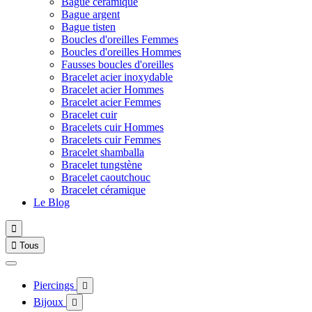
Bague céramique
Bague argent
Bague tisten
Boucles d'oreilles Femmes
Boucles d'oreilles Hommes
Fausses boucles d'oreilles
Bracelet acier inoxydable
Bracelet acier Hommes
Bracelet acier Femmes
Bracelet cuir
Bracelets cuir Hommes
Bracelets cuir Femmes
Bracelet shamballa
Bracelet tungstène
Bracelet caoutchouc
Bracelet céramique
Le Blog


Tous
Piercings

Bijoux
