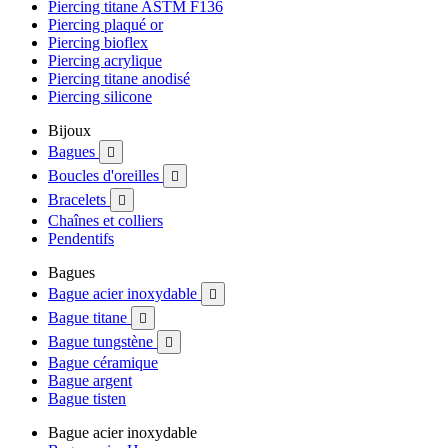
Piercing titane ASTM F136
Piercing plaqué or
Piercing bioflex
Piercing acrylique
Piercing titane anodisé
Piercing silicone
Bijoux
Bagues

Boucles d'oreilles

Bracelets

Chaînes et colliers
Pendentifs
Bagues
Bague acier inoxydable

Bague titane

Bague tungstène

Bague céramique
Bague argent
Bague tisten
Bague acier inoxydable