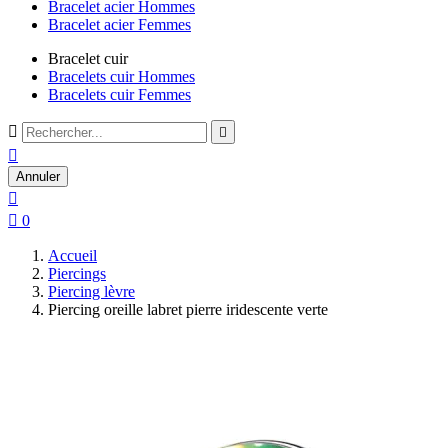
Bracelet acier Hommes
Bracelet acier Femmes
Bracelet cuir
Bracelets cuir Hommes
Bracelets cuir Femmes



Annuler


0
Accueil
Piercings
Piercing lèvre
Piercing oreille labret pierre iridescente verte