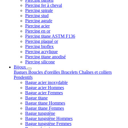
Piercing barbell
Piercing fer à cheval
Piercing spirale
Piercing stud
Piercing agrafe
Piercing acier
Piercing en or
Piercing titane ASTM F136
Piercing plaqué or
Piercing bioflex
Piercing acrylique
Piercing titane anodisé
Piercing silicone
Bijoux
Bagues
Boucles d'oreilles
Bracelets
Chaînes et colliers
Pendentifs
Bague acier inoxydable
Bague acier Hommes
Bague acier Femmes
Bague titane
Bague titane Hommes
Bague titane Femmes
Bague tungstène
Bague tungstène Hommes
Bague tungstène Femmes