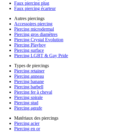
Faux piercing plug
Faux piercing écarteur
Autres piercings
Accessoires piercing
Piercing microdermal
Piercing gros diamètres
Piercing Crystal Evolution
Piercing Playboy
Piercing surface
Piercing LGBT & Gay Pride
Types de piercings
Piercing retainer
Piercing anneau
Piercing banane
Piercing barbell
Piercing fer à cheval
Piercing spirale
Piercing stud
Piercing agrafe
Matériaux des piercings
Piercing acier
Piercing en or