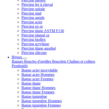
Piercing barbell
Piercing fer à cheval
Piercing spirale
Piercing stud
Piercing agrafe
Piercing acier
Piercing en or
Piercing titane ASTM F136
Piercing plaqué or
Piercing bioflex
Piercing acrylique
Piercing titane anodisé
Piercing silicone
Bijoux
Bagues
Boucles d'oreilles
Bracelets
Chaînes et colliers
Pendentifs
Bague acier inoxydable
Bague acier Hommes
Bague acier Femmes
Bague titane
Bague titane Hommes
Bague titane Femmes
Bague tungstène
Bague tungstène Hommes
Bague tungstène Femmes