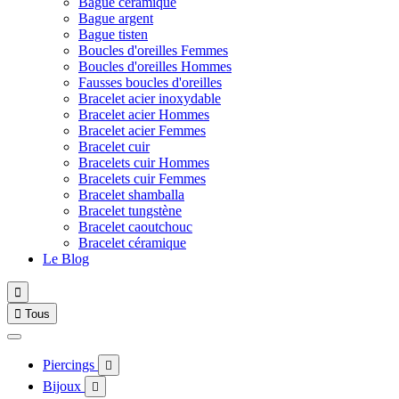
Bague céramique
Bague argent
Bague tisten
Boucles d'oreilles Femmes
Boucles d'oreilles Hommes
Fausses boucles d'oreilles
Bracelet acier inoxydable
Bracelet acier Hommes
Bracelet acier Femmes
Bracelet cuir
Bracelets cuir Hommes
Bracelets cuir Femmes
Bracelet shamballa
Bracelet tungstène
Bracelet caoutchouc
Bracelet céramique
Le Blog


Tous
Piercings

Bijoux
