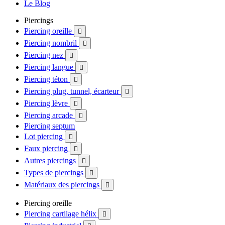
Le Blog
Piercings
Piercing oreille

Piercing nombril

Piercing nez

Piercing langue

Piercing téton

Piercing plug, tunnel, écarteur

Piercing lèvre

Piercing arcade

Piercing septum
Lot piercing

Faux piercing

Autres piercings

Types de piercings

Matériaux des piercings

Piercing oreille
Piercing cartilage hélix
