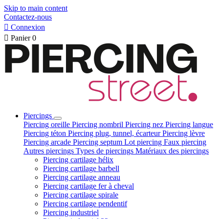
Skip to main content
Contactez-nous

Connexion

Panier
0
Piercings
Piercing oreille
Piercing nombril
Piercing nez
Piercing langue
Piercing téton
Piercing plug, tunnel, écarteur
Piercing lèvre
Piercing arcade
Piercing septum
Lot piercing
Faux piercing
Autres piercings
Types de piercings
Matériaux des piercings
Piercing cartilage hélix
Piercing cartilage barbell
Piercing cartilage anneau
Piercing cartilage fer à cheval
Piercing cartilage spirale
Piercing cartilage pendentif
Piercing industriel