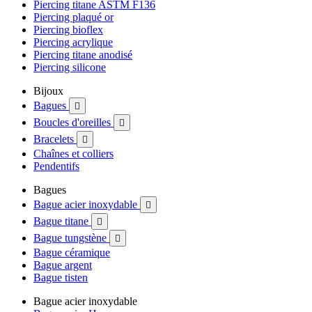
Piercing titane ASTM F136
Piercing plaqué or
Piercing bioflex
Piercing acrylique
Piercing titane anodisé
Piercing silicone
Bijoux
Bagues

Boucles d'oreilles

Bracelets

Chaînes et colliers
Pendentifs
Bagues
Bague acier inoxydable

Bague titane

Bague tungstène

Bague céramique
Bague argent
Bague tisten
Bague acier inoxydable