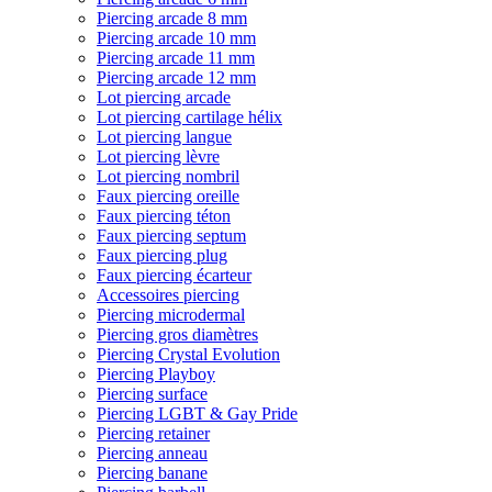
Piercing arcade 8 mm
Piercing arcade 10 mm
Piercing arcade 11 mm
Piercing arcade 12 mm
Lot piercing arcade
Lot piercing cartilage hélix
Lot piercing langue
Lot piercing lèvre
Lot piercing nombril
Faux piercing oreille
Faux piercing téton
Faux piercing septum
Faux piercing plug
Faux piercing écarteur
Accessoires piercing
Piercing microdermal
Piercing gros diamètres
Piercing Crystal Evolution
Piercing Playboy
Piercing surface
Piercing LGBT & Gay Pride
Piercing retainer
Piercing anneau
Piercing banane