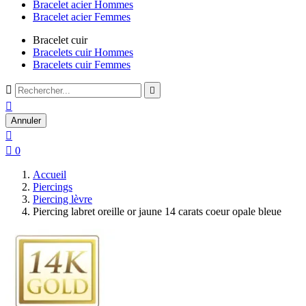
Bracelet acier Hommes
Bracelet acier Femmes
Bracelet cuir
Bracelets cuir Hommes
Bracelets cuir Femmes



Annuler


0
Accueil
Piercings
Piercing lèvre
Piercing labret oreille or jaune 14 carats coeur opale bleue