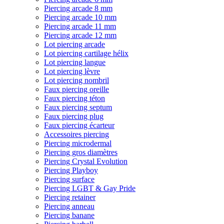
Piercing arcade 8 mm
Piercing arcade 10 mm
Piercing arcade 11 mm
Piercing arcade 12 mm
Lot piercing arcade
Lot piercing cartilage hélix
Lot piercing langue
Lot piercing lèvre
Lot piercing nombril
Faux piercing oreille
Faux piercing téton
Faux piercing septum
Faux piercing plug
Faux piercing écarteur
Accessoires piercing
Piercing microdermal
Piercing gros diamètres
Piercing Crystal Evolution
Piercing Playboy
Piercing surface
Piercing LGBT & Gay Pride
Piercing retainer
Piercing anneau
Piercing banane