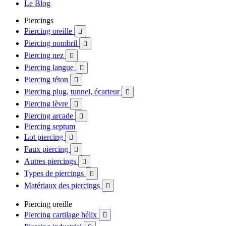
Le Blog
Piercings
Piercing oreille

Piercing nombril

Piercing nez

Piercing langue

Piercing téton

Piercing plug, tunnel, écarteur

Piercing lèvre

Piercing arcade

Piercing septum
Lot piercing

Faux piercing

Autres piercings

Types de piercings

Matériaux des piercings

Piercing oreille
Piercing cartilage hélix
