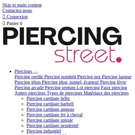
Skip to main content
Contactez-nous

Connexion

Panier
0
Piercings
Piercing oreille
Piercing nombril
Piercing nez
Piercing langue
Piercing téton
Piercing plug, tunnel, écarteur
Piercing lèvre
Piercing arcade
Piercing septum
Lot piercing
Faux piercing
Autres piercings
Types de piercings
Matériaux des piercings
Piercing cartilage hélix
Piercing cartilage barbell
Piercing cartilage anneau
Piercing cartilage fer à cheval
Piercing cartilage spirale
Piercing cartilage pendentif
Piercing industriel