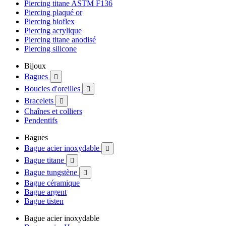
Piercing titane ASTM F136
Piercing plaqué or
Piercing bioflex
Piercing acrylique
Piercing titane anodisé
Piercing silicone
Bijoux
Bagues

Boucles d'oreilles

Bracelets

Chaînes et colliers
Pendentifs
Bagues
Bague acier inoxydable

Bague titane

Bague tungstène

Bague céramique
Bague argent
Bague tisten
Bague acier inoxydable