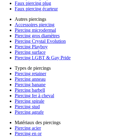
Faux piercing plug
Faux piercing écarteur
Autres piercings
Accessoires piercing
Piercing microdermal
Piercing gros diamètres
Piercing Crystal Evolution
Piercing Playboy
Piercing surface
Piercing LGBT & Gay Pride
Types de piercings
Piercing retainer
Piercing anneau
Piercing banane
Piercing barbell
Piercing fer à cheval
Piercing spirale
Piercing stud
Piercing agrafe
Matériaux des piercings
Piercing acier
Piercing en or