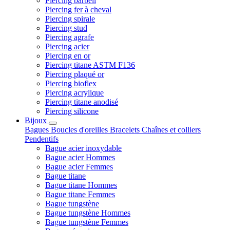
Piercing barbell
Piercing fer à cheval
Piercing spirale
Piercing stud
Piercing agrafe
Piercing acier
Piercing en or
Piercing titane ASTM F136
Piercing plaqué or
Piercing bioflex
Piercing acrylique
Piercing titane anodisé
Piercing silicone
Bijoux
Bagues
Boucles d'oreilles
Bracelets
Chaînes et colliers
Pendentifs
Bague acier inoxydable
Bague acier Hommes
Bague acier Femmes
Bague titane
Bague titane Hommes
Bague titane Femmes
Bague tungstène
Bague tungstène Hommes
Bague tungstène Femmes