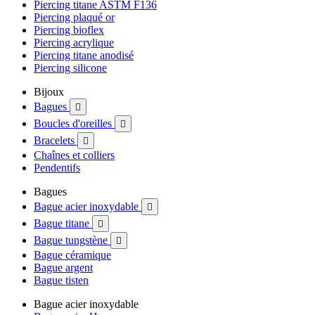
Piercing titane ASTM F136
Piercing plaqué or
Piercing bioflex
Piercing acrylique
Piercing titane anodisé
Piercing silicone
Bijoux
Bagues

Boucles d'oreilles

Bracelets

Chaînes et colliers
Pendentifs
Bagues
Bague acier inoxydable

Bague titane

Bague tungstène

Bague céramique
Bague argent
Bague tisten
Bague acier inoxydable