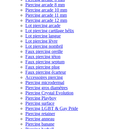
Piercing arcade 8 mm
Piercing arcade 10 mm
Piercing arcade 11 mm
Piercing arcade 12 mm
Lot piercing arcade
Lot piercing cartilage hélix
Lot piercing langue
Lot piercing lèvre
Lot piercing nombril
Faux piercing oreille
Faux piercing téton
Faux piercing septum
Faux piercing plug
Faux piercing écarteur
Accessoires piercing
Piercing microdermal
Piercing gros diamètres
Piercing Crystal Evolution
Piercing Playboy
Piercing surface
Piercing LGBT & Gay Pride
Piercing retainer
Piercing anneau
Piercing banane