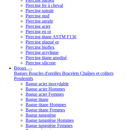
Piercing barbell
Piercing fer à cheval
Piercing spirale
Piercing stud
Piercing agrafe
Piercing acier
Piercing en or
Piercing titane ASTM F136
Piercing plaqué or
Piercing bioflex
Piercing acrylique
Piercing titane anodisé
Piercing silicone
Bijoux
Bagues
Boucles d'oreilles
Bracelets
Chaînes et colliers
Pendentifs
Bague acier inoxydable
Bague acier Hommes
Bague acier Femmes
Bague titane
Bague titane Hommes
Bague titane Femmes
Bague tungstène
Bague tungstène Hommes
Bague tungstène Femmes