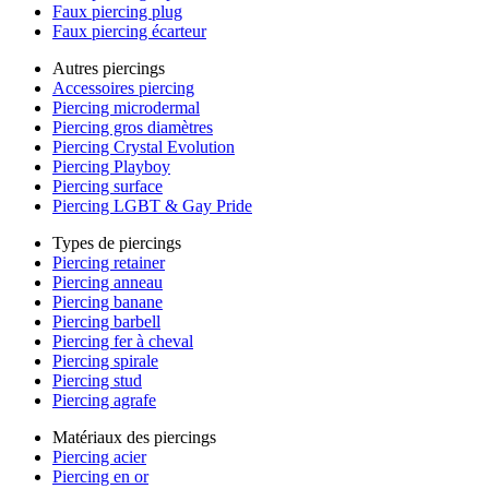
Faux piercing plug
Faux piercing écarteur
Autres piercings
Accessoires piercing
Piercing microdermal
Piercing gros diamètres
Piercing Crystal Evolution
Piercing Playboy
Piercing surface
Piercing LGBT & Gay Pride
Types de piercings
Piercing retainer
Piercing anneau
Piercing banane
Piercing barbell
Piercing fer à cheval
Piercing spirale
Piercing stud
Piercing agrafe
Matériaux des piercings
Piercing acier
Piercing en or