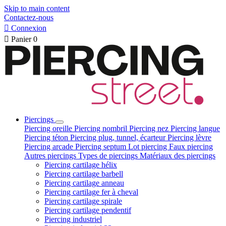
Skip to main content
Contactez-nous

Connexion

Panier
0
Piercings
Piercing oreille
Piercing nombril
Piercing nez
Piercing langue
Piercing téton
Piercing plug, tunnel, écarteur
Piercing lèvre
Piercing arcade
Piercing septum
Lot piercing
Faux piercing
Autres piercings
Types de piercings
Matériaux des piercings
Piercing cartilage hélix
Piercing cartilage barbell
Piercing cartilage anneau
Piercing cartilage fer à cheval
Piercing cartilage spirale
Piercing cartilage pendentif
Piercing industriel