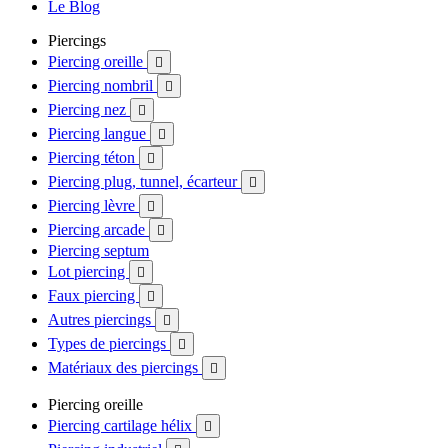
Le Blog
Piercings
Piercing oreille

Piercing nombril

Piercing nez

Piercing langue

Piercing téton

Piercing plug, tunnel, écarteur

Piercing lèvre

Piercing arcade

Piercing septum
Lot piercing

Faux piercing

Autres piercings

Types de piercings

Matériaux des piercings

Piercing oreille
Piercing cartilage hélix
