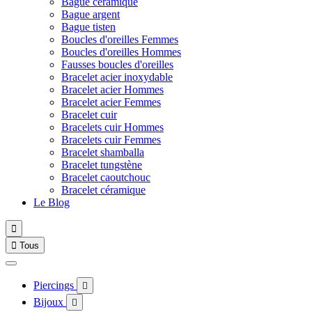
Bague céramique
Bague argent
Bague tisten
Boucles d'oreilles Femmes
Boucles d'oreilles Hommes
Fausses boucles d'oreilles
Bracelet acier inoxydable
Bracelet acier Hommes
Bracelet acier Femmes
Bracelet cuir
Bracelets cuir Hommes
Bracelets cuir Femmes
Bracelet shamballa
Bracelet tungstène
Bracelet caoutchouc
Bracelet céramique
Le Blog


Tous
Piercings

Bijoux
