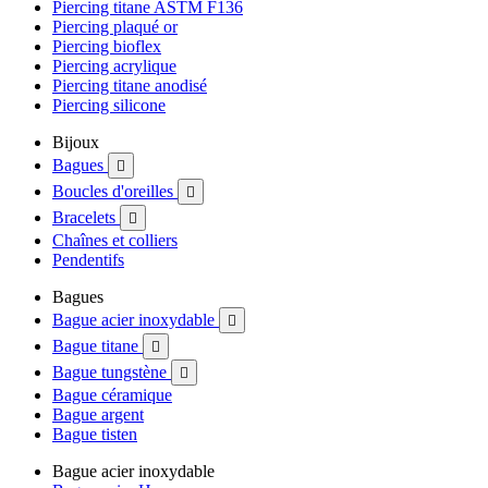
Piercing titane ASTM F136
Piercing plaqué or
Piercing bioflex
Piercing acrylique
Piercing titane anodisé
Piercing silicone
Bijoux
Bagues

Boucles d'oreilles

Bracelets

Chaînes et colliers
Pendentifs
Bagues
Bague acier inoxydable

Bague titane

Bague tungstène

Bague céramique
Bague argent
Bague tisten
Bague acier inoxydable