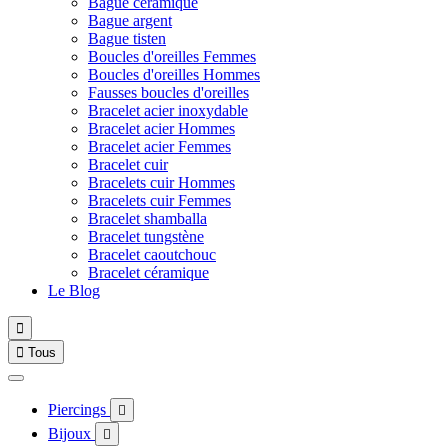
Bague céramique
Bague argent
Bague tisten
Boucles d'oreilles Femmes
Boucles d'oreilles Hommes
Fausses boucles d'oreilles
Bracelet acier inoxydable
Bracelet acier Hommes
Bracelet acier Femmes
Bracelet cuir
Bracelets cuir Hommes
Bracelets cuir Femmes
Bracelet shamballa
Bracelet tungstène
Bracelet caoutchouc
Bracelet céramique
Le Blog


Tous
Piercings

Bijoux
