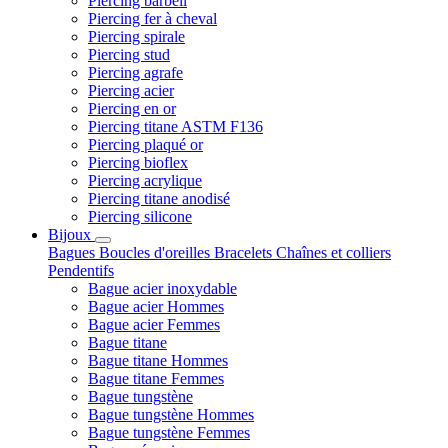
Piercing barbell
Piercing fer à cheval
Piercing spirale
Piercing stud
Piercing agrafe
Piercing acier
Piercing en or
Piercing titane ASTM F136
Piercing plaqué or
Piercing bioflex
Piercing acrylique
Piercing titane anodisé
Piercing silicone
Bijoux
Bagues
Boucles d'oreilles
Bracelets
Chaînes et colliers
Pendentifs
Bague acier inoxydable
Bague acier Hommes
Bague acier Femmes
Bague titane
Bague titane Hommes
Bague titane Femmes
Bague tungstène
Bague tungstène Hommes
Bague tungstène Femmes