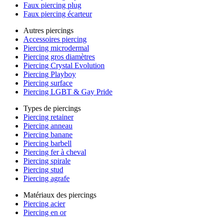
Faux piercing plug
Faux piercing écarteur
Autres piercings
Accessoires piercing
Piercing microdermal
Piercing gros diamètres
Piercing Crystal Evolution
Piercing Playboy
Piercing surface
Piercing LGBT & Gay Pride
Types de piercings
Piercing retainer
Piercing anneau
Piercing banane
Piercing barbell
Piercing fer à cheval
Piercing spirale
Piercing stud
Piercing agrafe
Matériaux des piercings
Piercing acier
Piercing en or