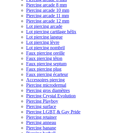
Piercing arcade 8 mm
Piercing arcade 10 mm
Piercing arcade 11 mm
Piercing arcade 12 mm
Lot piercing arcade
Lot piercing cartilage hélix
Lot piercing langue
Lot piercing lèvre
Lot piercing nombril
Faux piercing oreille
Faux piercing téton
Faux piercing septum
Faux piercing plug
Faux piercing écarteur
Accessoires piercing
Piercing microdermal
Piercing gros diamètres
Piercing Crystal Evolution
Piercing Playboy
Piercing surface
Piercing LGBT & Gay Pride
Piercing retainer
Piercing anneau
Piercing banane