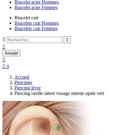
Bracelet acier Hommes
Bracelet acier Femmes
Bracelet cuir
Bracelets cuir Hommes
Bracelets cuir Femmes



Annuler


0
Accueil
Piercings
Piercing lèvre
Piercing oreille labret vissage interne opale vert