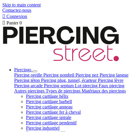
Skip to main content
Contactez-nous

Connexion

Panier
0
Piercings
Piercing oreille
Piercing nombril
Piercing nez
Piercing langue
Piercing téton
Piercing plug, tunnel, écarteur
Piercing lèvre
Piercing arcade
Piercing septum
Lot piercing
Faux piercing
Autres piercings
Types de piercings
Matériaux des piercings
Piercing cartilage hélix
Piercing cartilage barbell
Piercing cartilage anneau
Piercing cartilage fer à cheval
Piercing cartilage spirale
Piercing cartilage pendentif
Piercing industriel