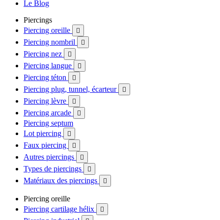
Le Blog
Piercings
Piercing oreille

Piercing nombril

Piercing nez

Piercing langue

Piercing téton

Piercing plug, tunnel, écarteur

Piercing lèvre

Piercing arcade

Piercing septum
Lot piercing

Faux piercing

Autres piercings

Types de piercings

Matériaux des piercings

Piercing oreille
Piercing cartilage hélix
