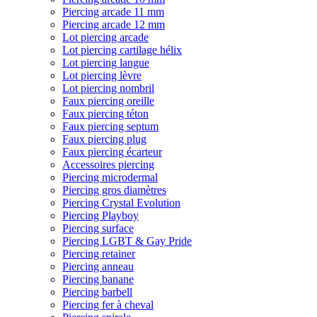
Piercing arcade 11 mm
Piercing arcade 12 mm
Lot piercing arcade
Lot piercing cartilage hélix
Lot piercing langue
Lot piercing lèvre
Lot piercing nombril
Faux piercing oreille
Faux piercing téton
Faux piercing septum
Faux piercing plug
Faux piercing écarteur
Accessoires piercing
Piercing microdermal
Piercing gros diamètres
Piercing Crystal Evolution
Piercing Playboy
Piercing surface
Piercing LGBT & Gay Pride
Piercing retainer
Piercing anneau
Piercing banane
Piercing barbell
Piercing fer à cheval