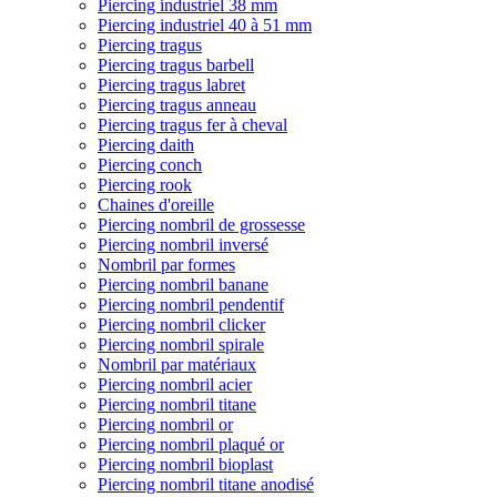
Piercing industriel 38 mm
Piercing industriel 40 à 51 mm
Piercing tragus
Piercing tragus barbell
Piercing tragus labret
Piercing tragus anneau
Piercing tragus fer à cheval
Piercing daith
Piercing conch
Piercing rook
Chaines d'oreille
Piercing nombril de grossesse
Piercing nombril inversé
Nombril par formes
Piercing nombril banane
Piercing nombril pendentif
Piercing nombril clicker
Piercing nombril spirale
Nombril par matériaux
Piercing nombril acier
Piercing nombril titane
Piercing nombril or
Piercing nombril plaqué or
Piercing nombril bioplast
Piercing nombril titane anodisé