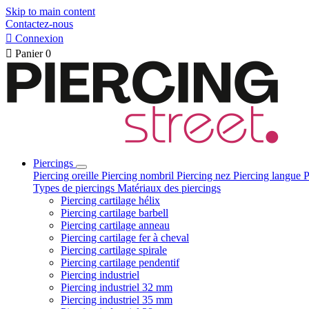
Skip to main content
Contactez-nous

Connexion

Panier
0
Piercings
Piercing oreille
Piercing nombril
Piercing nez
Piercing langue
P
Types de piercings
Matériaux des piercings
Piercing cartilage hélix
Piercing cartilage barbell
Piercing cartilage anneau
Piercing cartilage fer à cheval
Piercing cartilage spirale
Piercing cartilage pendentif
Piercing industriel
Piercing industriel 32 mm
Piercing industriel 35 mm