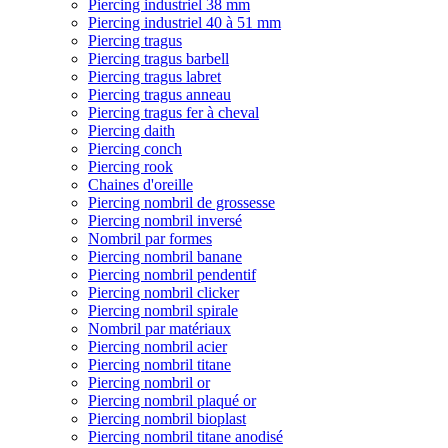
Piercing industriel 38 mm
Piercing industriel 40 à 51 mm
Piercing tragus
Piercing tragus barbell
Piercing tragus labret
Piercing tragus anneau
Piercing tragus fer à cheval
Piercing daith
Piercing conch
Piercing rook
Chaines d'oreille
Piercing nombril de grossesse
Piercing nombril inversé
Nombril par formes
Piercing nombril banane
Piercing nombril pendentif
Piercing nombril clicker
Piercing nombril spirale
Nombril par matériaux
Piercing nombril acier
Piercing nombril titane
Piercing nombril or
Piercing nombril plaqué or
Piercing nombril bioplast
Piercing nombril titane anodisé