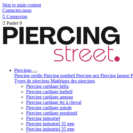
Skip to main content
Contactez-nous

Connexion

Panier
0
Piercings
Piercing oreille
Piercing nombril
Piercing nez
Piercing langue
P
Types de piercings
Matériaux des piercings
Piercing cartilage hélix
Piercing cartilage barbell
Piercing cartilage anneau
Piercing cartilage fer à cheval
Piercing cartilage spirale
Piercing cartilage pendentif
Piercing industriel
Piercing industriel 32 mm
Piercing industriel 35 mm