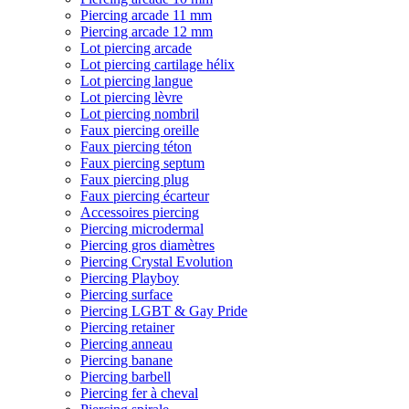
Piercing arcade 11 mm
Piercing arcade 12 mm
Lot piercing arcade
Lot piercing cartilage hélix
Lot piercing langue
Lot piercing lèvre
Lot piercing nombril
Faux piercing oreille
Faux piercing téton
Faux piercing septum
Faux piercing plug
Faux piercing écarteur
Accessoires piercing
Piercing microdermal
Piercing gros diamètres
Piercing Crystal Evolution
Piercing Playboy
Piercing surface
Piercing LGBT & Gay Pride
Piercing retainer
Piercing anneau
Piercing banane
Piercing barbell
Piercing fer à cheval