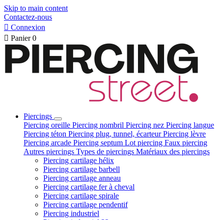
Skip to main content
Contactez-nous

Connexion

Panier
0
Piercings
Piercing oreille
Piercing nombril
Piercing nez
Piercing langue
Piercing téton
Piercing plug, tunnel, écarteur
Piercing lèvre
Piercing arcade
Piercing septum
Lot piercing
Faux piercing
Autres piercings
Types de piercings
Matériaux des piercings
Piercing cartilage hélix
Piercing cartilage barbell
Piercing cartilage anneau
Piercing cartilage fer à cheval
Piercing cartilage spirale
Piercing cartilage pendentif
Piercing industriel