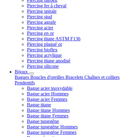
Piercing barbell
Piercing fer à cheval
Piercing spirale
Piercing stud
Piercing agrafe
Piercing acier
Piercing en or
Piercing titane ASTM F136
Piercing plaqué or
Piercing bioflex
Piercing acrylique
Piercing titane anodisé
Piercing silicone
Bijoux
Bagues
Boucles d'oreilles
Bracelets
Chaînes et colliers
Pendentifs
Bague acier inoxydable
Bague acier Hommes
Bague acier Femmes
Bague titane
Bague titane Hommes
Bague titane Femmes
Bague tungstène
Bague tungstène Hommes
Bague tungstène Femmes