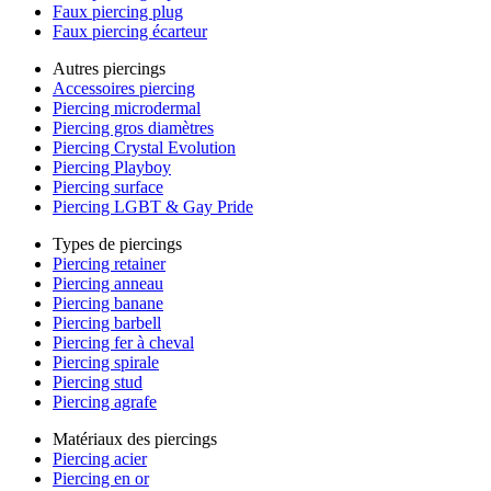
Faux piercing plug
Faux piercing écarteur
Autres piercings
Accessoires piercing
Piercing microdermal
Piercing gros diamètres
Piercing Crystal Evolution
Piercing Playboy
Piercing surface
Piercing LGBT & Gay Pride
Types de piercings
Piercing retainer
Piercing anneau
Piercing banane
Piercing barbell
Piercing fer à cheval
Piercing spirale
Piercing stud
Piercing agrafe
Matériaux des piercings
Piercing acier
Piercing en or