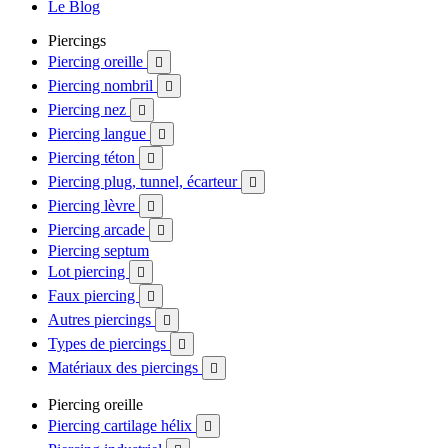
Le Blog
Piercings
Piercing oreille

Piercing nombril

Piercing nez

Piercing langue

Piercing téton

Piercing plug, tunnel, écarteur

Piercing lèvre

Piercing arcade

Piercing septum
Lot piercing

Faux piercing

Autres piercings

Types de piercings

Matériaux des piercings

Piercing oreille
Piercing cartilage hélix
