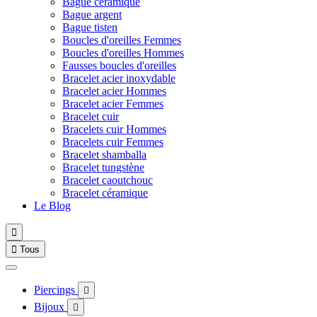
Bague céramique
Bague argent
Bague tisten
Boucles d'oreilles Femmes
Boucles d'oreilles Hommes
Fausses boucles d'oreilles
Bracelet acier inoxydable
Bracelet acier Hommes
Bracelet acier Femmes
Bracelet cuir
Bracelets cuir Hommes
Bracelets cuir Femmes
Bracelet shamballa
Bracelet tungstène
Bracelet caoutchouc
Bracelet céramique
Le Blog


Tous
Piercings

Bijoux
