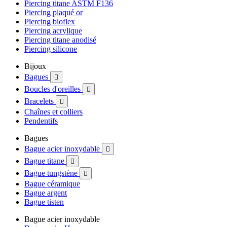
Piercing titane ASTM F136
Piercing plaqué or
Piercing bioflex
Piercing acrylique
Piercing titane anodisé
Piercing silicone
Bijoux
Bagues

Boucles d'oreilles

Bracelets

Chaînes et colliers
Pendentifs
Bagues
Bague acier inoxydable

Bague titane

Bague tungstène

Bague céramique
Bague argent
Bague tisten
Bague acier inoxydable