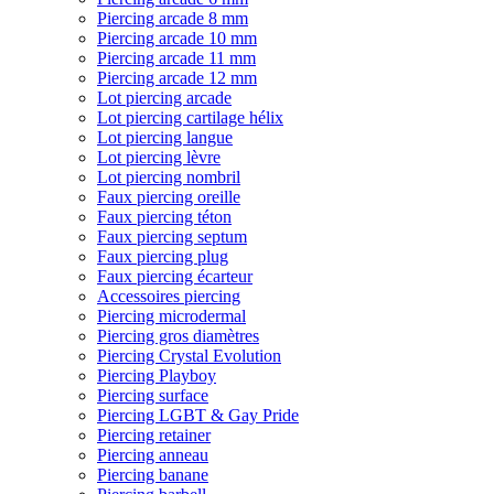
Piercing arcade 8 mm
Piercing arcade 10 mm
Piercing arcade 11 mm
Piercing arcade 12 mm
Lot piercing arcade
Lot piercing cartilage hélix
Lot piercing langue
Lot piercing lèvre
Lot piercing nombril
Faux piercing oreille
Faux piercing téton
Faux piercing septum
Faux piercing plug
Faux piercing écarteur
Accessoires piercing
Piercing microdermal
Piercing gros diamètres
Piercing Crystal Evolution
Piercing Playboy
Piercing surface
Piercing LGBT & Gay Pride
Piercing retainer
Piercing anneau
Piercing banane