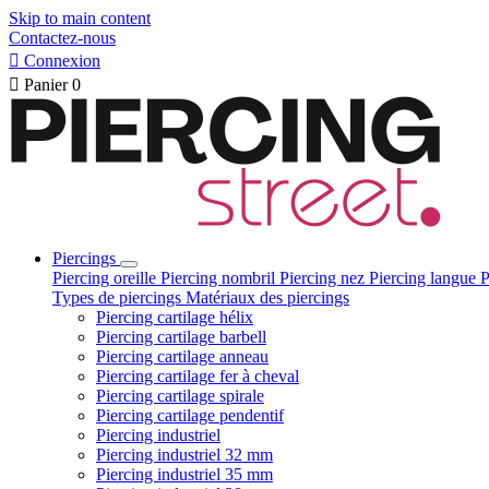
Skip to main content
Contactez-nous

Connexion

Panier
0
Piercings
Piercing oreille
Piercing nombril
Piercing nez
Piercing langue
P
Types de piercings
Matériaux des piercings
Piercing cartilage hélix
Piercing cartilage barbell
Piercing cartilage anneau
Piercing cartilage fer à cheval
Piercing cartilage spirale
Piercing cartilage pendentif
Piercing industriel
Piercing industriel 32 mm
Piercing industriel 35 mm