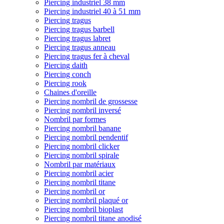
Piercing industriel 38 mm
Piercing industriel 40 à 51 mm
Piercing tragus
Piercing tragus barbell
Piercing tragus labret
Piercing tragus anneau
Piercing tragus fer à cheval
Piercing daith
Piercing conch
Piercing rook
Chaines d'oreille
Piercing nombril de grossesse
Piercing nombril inversé
Nombril par formes
Piercing nombril banane
Piercing nombril pendentif
Piercing nombril clicker
Piercing nombril spirale
Nombril par matériaux
Piercing nombril acier
Piercing nombril titane
Piercing nombril or
Piercing nombril plaqué or
Piercing nombril bioplast
Piercing nombril titane anodisé