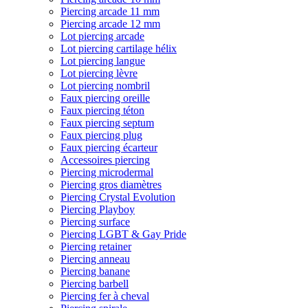
Piercing arcade 11 mm
Piercing arcade 12 mm
Lot piercing arcade
Lot piercing cartilage hélix
Lot piercing langue
Lot piercing lèvre
Lot piercing nombril
Faux piercing oreille
Faux piercing téton
Faux piercing septum
Faux piercing plug
Faux piercing écarteur
Accessoires piercing
Piercing microdermal
Piercing gros diamètres
Piercing Crystal Evolution
Piercing Playboy
Piercing surface
Piercing LGBT & Gay Pride
Piercing retainer
Piercing anneau
Piercing banane
Piercing barbell
Piercing fer à cheval