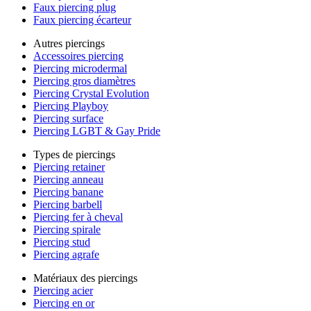
Faux piercing plug
Faux piercing écarteur
Autres piercings
Accessoires piercing
Piercing microdermal
Piercing gros diamètres
Piercing Crystal Evolution
Piercing Playboy
Piercing surface
Piercing LGBT & Gay Pride
Types de piercings
Piercing retainer
Piercing anneau
Piercing banane
Piercing barbell
Piercing fer à cheval
Piercing spirale
Piercing stud
Piercing agrafe
Matériaux des piercings
Piercing acier
Piercing en or