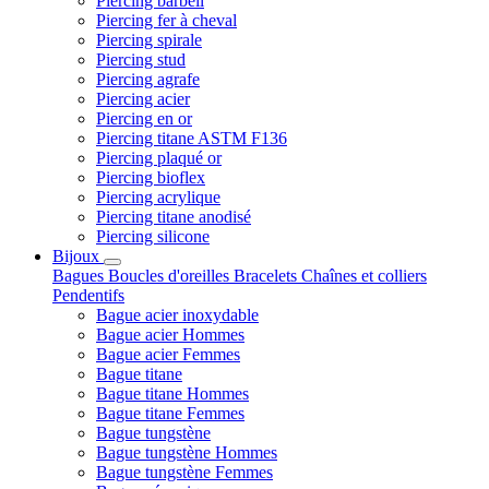
Piercing barbell
Piercing fer à cheval
Piercing spirale
Piercing stud
Piercing agrafe
Piercing acier
Piercing en or
Piercing titane ASTM F136
Piercing plaqué or
Piercing bioflex
Piercing acrylique
Piercing titane anodisé
Piercing silicone
Bijoux
Bagues
Boucles d'oreilles
Bracelets
Chaînes et colliers
Pendentifs
Bague acier inoxydable
Bague acier Hommes
Bague acier Femmes
Bague titane
Bague titane Hommes
Bague titane Femmes
Bague tungstène
Bague tungstène Hommes
Bague tungstène Femmes