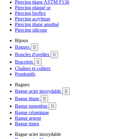
Piercing titane ASTM F136
Piercing plaqué or
Piercing bioflex
Piercing acrylique
Piercing titane anodisé
Piercing silicone
Bijoux
Bagues

Boucles d'oreilles

Bracelets

Chaînes et colliers
Pendentifs
Bagues
Bague acier inoxydable

Bague titane

Bague tungstène

Bague céramique
Bague argent
Bague tisten
Bague acier inoxydable