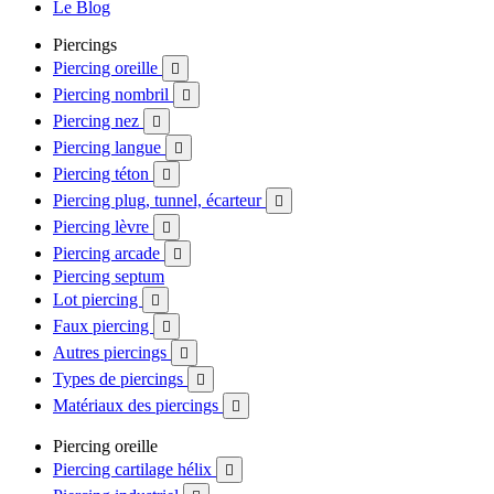
Le Blog
Piercings
Piercing oreille

Piercing nombril

Piercing nez

Piercing langue

Piercing téton

Piercing plug, tunnel, écarteur

Piercing lèvre

Piercing arcade

Piercing septum
Lot piercing

Faux piercing

Autres piercings

Types de piercings

Matériaux des piercings

Piercing oreille
Piercing cartilage hélix
