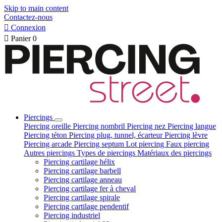
Skip to main content
Contactez-nous

Connexion

Panier
0
Piercings
Piercing oreille
Piercing nombril
Piercing nez
Piercing langue
Piercing téton
Piercing plug, tunnel, écarteur
Piercing lèvre
Piercing arcade
Piercing septum
Lot piercing
Faux piercing
Autres piercings
Types de piercings
Matériaux des piercings
Piercing cartilage hélix
Piercing cartilage barbell
Piercing cartilage anneau
Piercing cartilage fer à cheval
Piercing cartilage spirale
Piercing cartilage pendentif
Piercing industriel