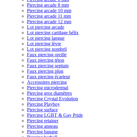
Piercing arcade 8 mm
Piercing arcade 10 mm
Piercing arcade 11 mm
Piercing arcade 12 mm
Lot piercing arcade
Lot piercing cartilage hélix
Lot piercing langue
Lot piercing lèvre
Lot piercing nombril
Faux piercing oreille
Faux piercing téton
Faux piercing septum
Faux piercing plug
Faux piercing écarteur
Accessoires piercing
Piercing microdermal
Piercing gros diamètres
Piercing Crystal Evolution
Piercing Playboy
Piercing surface
Piercing LGBT & Gay Pride
Piercing retainer
Piercing anneau
Piercing banane