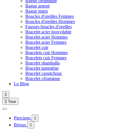
Bague céramique
Bague argent
Bague tisten
Boucles d'oreilles Femmes
Boucles d'oreilles Hommes
Fausses boucles d'oreilles
Bracelet acier inoxydable
Bracelet acier Hommes
Bracelet acier Femmes
Bracelet cuir
Bracelets cuir Hommes
Bracelets cuir Femmes
Bracelet shamballa
Bracelet tungstène
Bracelet caoutchouc
Bracelet céramique
Le Blog


Tous
Piercings

Bijoux
