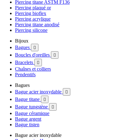
Piercing titane ASTM F136
Piercing plaqué or
Piercing bioflex
Piercing acrylique
Piercing titane anodisé
Piercing silicone
Bijoux
Bagues

Boucles d'oreilles

Bracelets

Chaînes et colliers
Pendentifs
Bagues
Bague acier inoxydable

Bague titane

Bague tungstène

Bague céramique
Bague argent
Bague tisten
Bague acier inoxydable