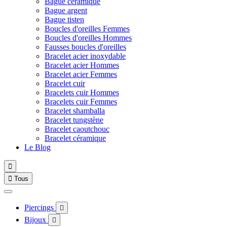
Bague céramique
Bague argent
Bague tisten
Boucles d'oreilles Femmes
Boucles d'oreilles Hommes
Fausses boucles d'oreilles
Bracelet acier inoxydable
Bracelet acier Hommes
Bracelet acier Femmes
Bracelet cuir
Bracelets cuir Hommes
Bracelets cuir Femmes
Bracelet shamballa
Bracelet tungstène
Bracelet caoutchouc
Bracelet céramique
Le Blog


Tous
Piercings

Bijoux
