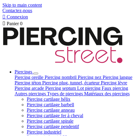
Skip to main content
Contactez-nous

Connexion

Panier
0
Piercings
Piercing oreille
Piercing nombril
Piercing nez
Piercing langue
Piercing téton
Piercing plug, tunnel, écarteur
Piercing lèvre
Piercing arcade
Piercing septum
Lot piercing
Faux piercing
Autres piercings
Types de piercings
Matériaux des piercings
Piercing cartilage hélix
Piercing cartilage barbell
Piercing cartilage anneau
Piercing cartilage fer à cheval
Piercing cartilage spirale
Piercing cartilage pendentif
Piercing industriel