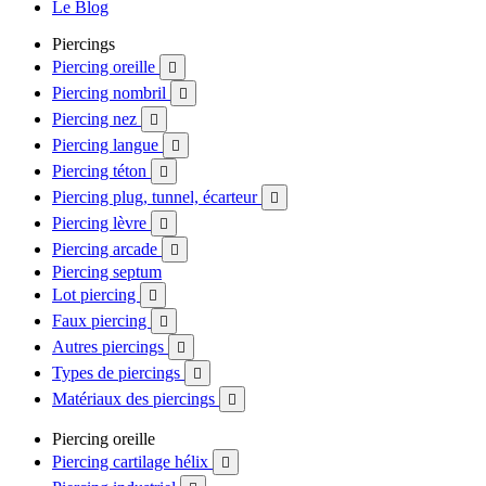
Le Blog
Piercings
Piercing oreille

Piercing nombril

Piercing nez

Piercing langue

Piercing téton

Piercing plug, tunnel, écarteur

Piercing lèvre

Piercing arcade

Piercing septum
Lot piercing

Faux piercing

Autres piercings

Types de piercings

Matériaux des piercings

Piercing oreille
Piercing cartilage hélix
