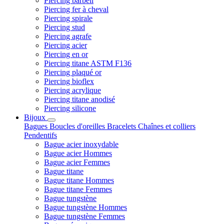
Piercing barbell
Piercing fer à cheval
Piercing spirale
Piercing stud
Piercing agrafe
Piercing acier
Piercing en or
Piercing titane ASTM F136
Piercing plaqué or
Piercing bioflex
Piercing acrylique
Piercing titane anodisé
Piercing silicone
Bijoux
Bagues
Boucles d'oreilles
Bracelets
Chaînes et colliers
Pendentifs
Bague acier inoxydable
Bague acier Hommes
Bague acier Femmes
Bague titane
Bague titane Hommes
Bague titane Femmes
Bague tungstène
Bague tungstène Hommes
Bague tungstène Femmes