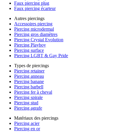
Faux piercing plug
Faux piercing écarteur
Autres piercings
Accessoires piercing
Piercing microdermal
Piercing gros diamètres
Piercing Crystal Evolution
Piercing Playboy
Piercing surface
Piercing LGBT & Gay Pride
Types de piercings
Piercing retainer
Piercing anneau
Piercing banane
Piercing barbell
Piercing fer à cheval
Piercing spirale
Piercing stud
Piercing agrafe
Matériaux des piercings
Piercing acier
Piercing en or