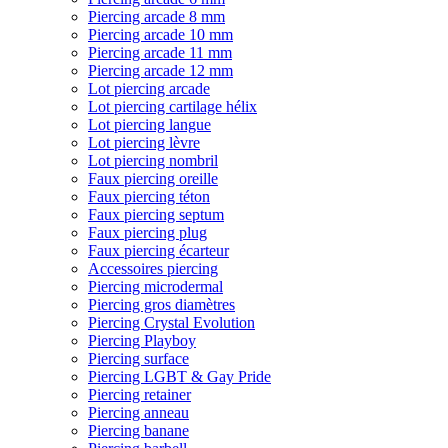
Piercing arcade 8 mm
Piercing arcade 10 mm
Piercing arcade 11 mm
Piercing arcade 12 mm
Lot piercing arcade
Lot piercing cartilage hélix
Lot piercing langue
Lot piercing lèvre
Lot piercing nombril
Faux piercing oreille
Faux piercing téton
Faux piercing septum
Faux piercing plug
Faux piercing écarteur
Accessoires piercing
Piercing microdermal
Piercing gros diamètres
Piercing Crystal Evolution
Piercing Playboy
Piercing surface
Piercing LGBT & Gay Pride
Piercing retainer
Piercing anneau
Piercing banane