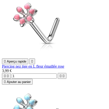

Aperçu rapide

Piercing nez tige en L fleur émaillée rose
3,99 €





Ajouter au panier