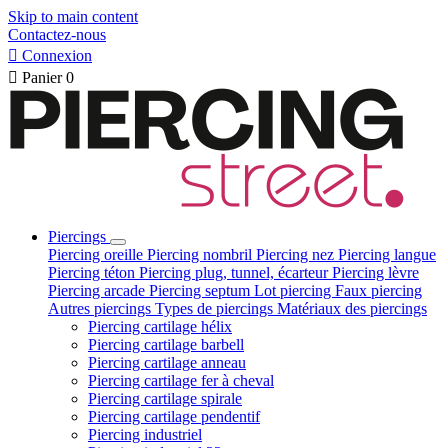
Skip to main content
Contactez-nous

Connexion

Panier
0
Piercings
Piercing oreille
Piercing nombril
Piercing nez
Piercing langue
Piercing téton
Piercing plug, tunnel, écarteur
Piercing lèvre
Piercing arcade
Piercing septum
Lot piercing
Faux piercing
Autres piercings
Types de piercings
Matériaux des piercings
Piercing cartilage hélix
Piercing cartilage barbell
Piercing cartilage anneau
Piercing cartilage fer à cheval
Piercing cartilage spirale
Piercing cartilage pendentif
Piercing industriel