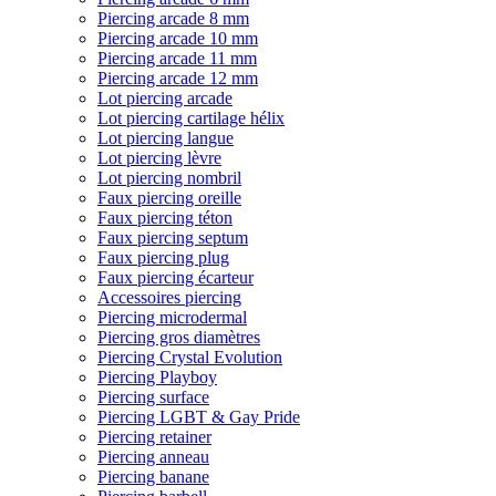
Piercing arcade 8 mm
Piercing arcade 10 mm
Piercing arcade 11 mm
Piercing arcade 12 mm
Lot piercing arcade
Lot piercing cartilage hélix
Lot piercing langue
Lot piercing lèvre
Lot piercing nombril
Faux piercing oreille
Faux piercing téton
Faux piercing septum
Faux piercing plug
Faux piercing écarteur
Accessoires piercing
Piercing microdermal
Piercing gros diamètres
Piercing Crystal Evolution
Piercing Playboy
Piercing surface
Piercing LGBT & Gay Pride
Piercing retainer
Piercing anneau
Piercing banane