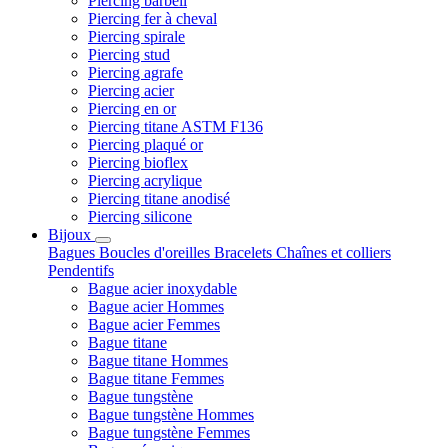
Piercing barbell
Piercing fer à cheval
Piercing spirale
Piercing stud
Piercing agrafe
Piercing acier
Piercing en or
Piercing titane ASTM F136
Piercing plaqué or
Piercing bioflex
Piercing acrylique
Piercing titane anodisé
Piercing silicone
Bijoux
Bagues
Boucles d'oreilles
Bracelets
Chaînes et colliers
Pendentifs
Bague acier inoxydable
Bague acier Hommes
Bague acier Femmes
Bague titane
Bague titane Hommes
Bague titane Femmes
Bague tungstène
Bague tungstène Hommes
Bague tungstène Femmes