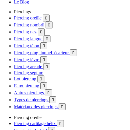
Le Blog
Piercings
Piercing oreille

Piercing nombril

Piercing nez

Piercing langue

Piercing téton

Piercing plug, tunnel, écarteur

Piercing lèvre

Piercing arcade

Piercing septum
Lot piercing

Faux piercing

Autres piercings

Types de piercings

Matériaux des piercings

Piercing oreille
Piercing cartilage hélix
