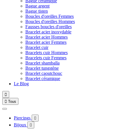
Bague céramique
Bague argent
Bague tisten
Boucles d'oreilles Femmes
Boucles d'oreilles Hommes
Fausses boucles d'oreilles
Bracelet acier inoxydable
Bracelet acier Hommes
Bracelet acier Femmes
Bracelet cuir
Bracelets cuir Hommes
Bracelets cuir Femmes
Bracelet shamballa
Bracelet tungstène
Bracelet caoutchouc
Bracelet céramique
Le Blog


Tous
Piercings

Bijoux
