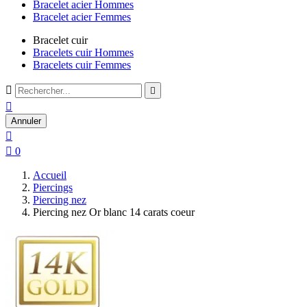
Bracelet acier Hommes
Bracelet acier Femmes
Bracelet cuir
Bracelets cuir Hommes
Bracelets cuir Femmes



Annuler


0
Accueil
Piercings
Piercing nez
Piercing nez Or blanc 14 carats coeur