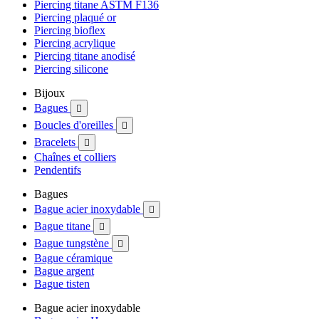
Piercing titane ASTM F136
Piercing plaqué or
Piercing bioflex
Piercing acrylique
Piercing titane anodisé
Piercing silicone
Bijoux
Bagues

Boucles d'oreilles

Bracelets

Chaînes et colliers
Pendentifs
Bagues
Bague acier inoxydable

Bague titane

Bague tungstène

Bague céramique
Bague argent
Bague tisten
Bague acier inoxydable