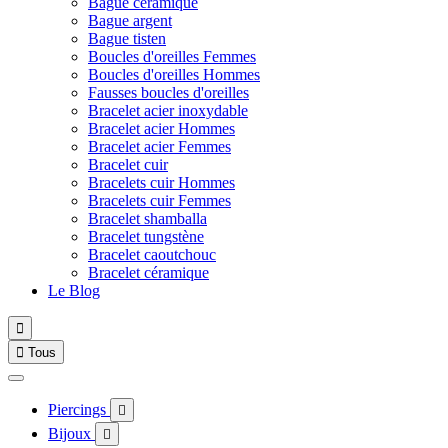
Bague céramique
Bague argent
Bague tisten
Boucles d'oreilles Femmes
Boucles d'oreilles Hommes
Fausses boucles d'oreilles
Bracelet acier inoxydable
Bracelet acier Hommes
Bracelet acier Femmes
Bracelet cuir
Bracelets cuir Hommes
Bracelets cuir Femmes
Bracelet shamballa
Bracelet tungstène
Bracelet caoutchouc
Bracelet céramique
Le Blog


Tous
Piercings

Bijoux
