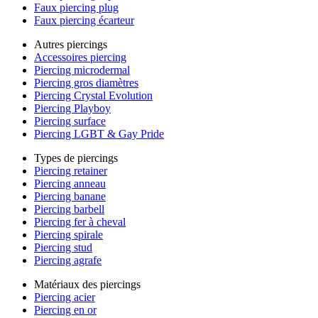
Faux piercing plug
Faux piercing écarteur
Autres piercings
Accessoires piercing
Piercing microdermal
Piercing gros diamètres
Piercing Crystal Evolution
Piercing Playboy
Piercing surface
Piercing LGBT & Gay Pride
Types de piercings
Piercing retainer
Piercing anneau
Piercing banane
Piercing barbell
Piercing fer à cheval
Piercing spirale
Piercing stud
Piercing agrafe
Matériaux des piercings
Piercing acier
Piercing en or