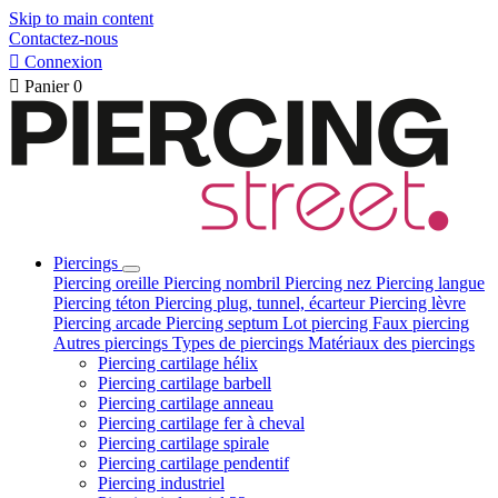
Skip to main content
Contactez-nous

Connexion

Panier
0
Piercings
Piercing oreille
Piercing nombril
Piercing nez
Piercing langue
Piercing téton
Piercing plug, tunnel, écarteur
Piercing lèvre
Piercing arcade
Piercing septum
Lot piercing
Faux piercing
Autres piercings
Types de piercings
Matériaux des piercings
Piercing cartilage hélix
Piercing cartilage barbell
Piercing cartilage anneau
Piercing cartilage fer à cheval
Piercing cartilage spirale
Piercing cartilage pendentif
Piercing industriel