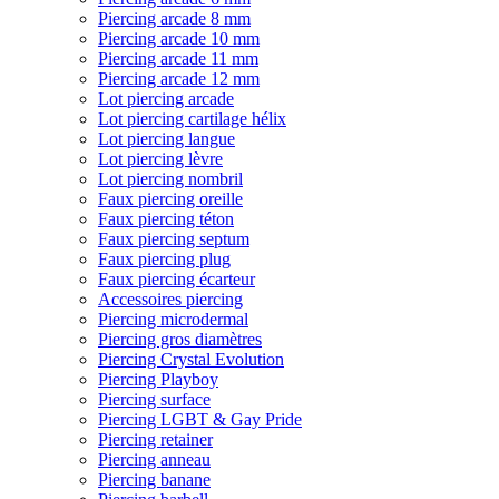
Piercing arcade 8 mm
Piercing arcade 10 mm
Piercing arcade 11 mm
Piercing arcade 12 mm
Lot piercing arcade
Lot piercing cartilage hélix
Lot piercing langue
Lot piercing lèvre
Lot piercing nombril
Faux piercing oreille
Faux piercing téton
Faux piercing septum
Faux piercing plug
Faux piercing écarteur
Accessoires piercing
Piercing microdermal
Piercing gros diamètres
Piercing Crystal Evolution
Piercing Playboy
Piercing surface
Piercing LGBT & Gay Pride
Piercing retainer
Piercing anneau
Piercing banane