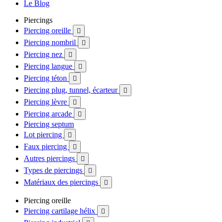
Le Blog
Piercings
Piercing oreille

Piercing nombril

Piercing nez

Piercing langue

Piercing téton

Piercing plug, tunnel, écarteur

Piercing lèvre

Piercing arcade

Piercing septum
Lot piercing

Faux piercing

Autres piercings

Types de piercings

Matériaux des piercings

Piercing oreille
Piercing cartilage hélix
