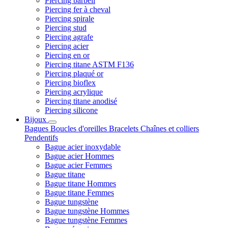
Piercing barbell
Piercing fer à cheval
Piercing spirale
Piercing stud
Piercing agrafe
Piercing acier
Piercing en or
Piercing titane ASTM F136
Piercing plaqué or
Piercing bioflex
Piercing acrylique
Piercing titane anodisé
Piercing silicone
Bijoux
Bagues
Boucles d'oreilles
Bracelets
Chaînes et colliers
Pendentifs
Bague acier inoxydable
Bague acier Hommes
Bague acier Femmes
Bague titane
Bague titane Hommes
Bague titane Femmes
Bague tungstène
Bague tungstène Hommes
Bague tungstène Femmes