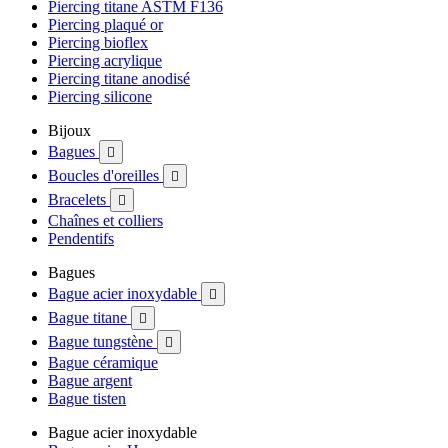
Piercing titane ASTM F136
Piercing plaqué or
Piercing bioflex
Piercing acrylique
Piercing titane anodisé
Piercing silicone
Bijoux
Bagues

Boucles d'oreilles

Bracelets

Chaînes et colliers
Pendentifs
Bagues
Bague acier inoxydable

Bague titane

Bague tungstène

Bague céramique
Bague argent
Bague tisten
Bague acier inoxydable