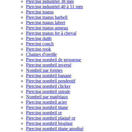
Piercing industriel 38 mm
Piercing industriel 40 à 51 mm
Piercing tragus
Piercing tragus barbell
Piercing tragus labret
Piercing tragus anneau
Piercing tragus fer à cheval
Piercing daith
Piercing conch
Piercing rook
Chaines d'oreille
Piercing nombril de grossesse
Piercing nombril inversé
Nombril par formes
Piercing nombril banane
Piercing nombril pendentif
Piercing nombril clicker
Piercing nombril spirale
Nombril par matériaux
Piercing nombril acier
Piercing nombril titane
Piercing nombril or
Piercing nombril plaqué or
Piercing nombril bioplast
Piercing nombril titane anodisé