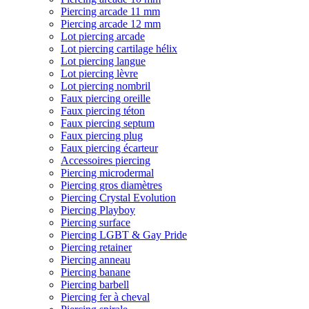
Piercing arcade 11 mm
Piercing arcade 12 mm
Lot piercing arcade
Lot piercing cartilage hélix
Lot piercing langue
Lot piercing lèvre
Lot piercing nombril
Faux piercing oreille
Faux piercing téton
Faux piercing septum
Faux piercing plug
Faux piercing écarteur
Accessoires piercing
Piercing microdermal
Piercing gros diamètres
Piercing Crystal Evolution
Piercing Playboy
Piercing surface
Piercing LGBT & Gay Pride
Piercing retainer
Piercing anneau
Piercing banane
Piercing barbell
Piercing fer à cheval