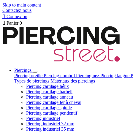
Skip to main content
Contactez-nous

Connexion

Panier
0
Piercings
Piercing oreille
Piercing nombril
Piercing nez
Piercing langue
P
Types de piercings
Matériaux des piercings
Piercing cartilage hélix
Piercing cartilage barbell
Piercing cartilage anneau
Piercing cartilage fer à cheval
Piercing cartilage spirale
Piercing cartilage pendentif
Piercing industriel
Piercing industriel 32 mm
Piercing industriel 35 mm