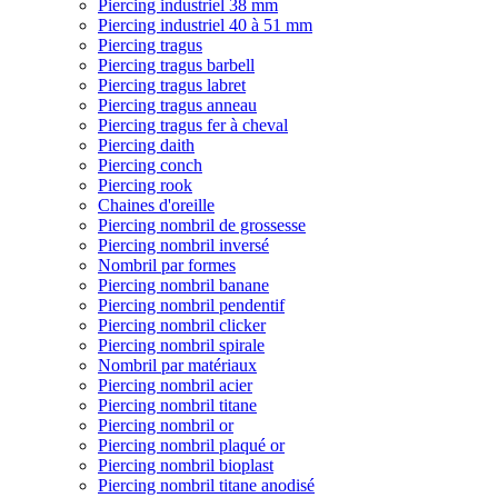
Piercing industriel 38 mm
Piercing industriel 40 à 51 mm
Piercing tragus
Piercing tragus barbell
Piercing tragus labret
Piercing tragus anneau
Piercing tragus fer à cheval
Piercing daith
Piercing conch
Piercing rook
Chaines d'oreille
Piercing nombril de grossesse
Piercing nombril inversé
Nombril par formes
Piercing nombril banane
Piercing nombril pendentif
Piercing nombril clicker
Piercing nombril spirale
Nombril par matériaux
Piercing nombril acier
Piercing nombril titane
Piercing nombril or
Piercing nombril plaqué or
Piercing nombril bioplast
Piercing nombril titane anodisé