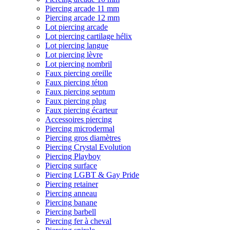
Piercing arcade 11 mm
Piercing arcade 12 mm
Lot piercing arcade
Lot piercing cartilage hélix
Lot piercing langue
Lot piercing lèvre
Lot piercing nombril
Faux piercing oreille
Faux piercing téton
Faux piercing septum
Faux piercing plug
Faux piercing écarteur
Accessoires piercing
Piercing microdermal
Piercing gros diamètres
Piercing Crystal Evolution
Piercing Playboy
Piercing surface
Piercing LGBT & Gay Pride
Piercing retainer
Piercing anneau
Piercing banane
Piercing barbell
Piercing fer à cheval