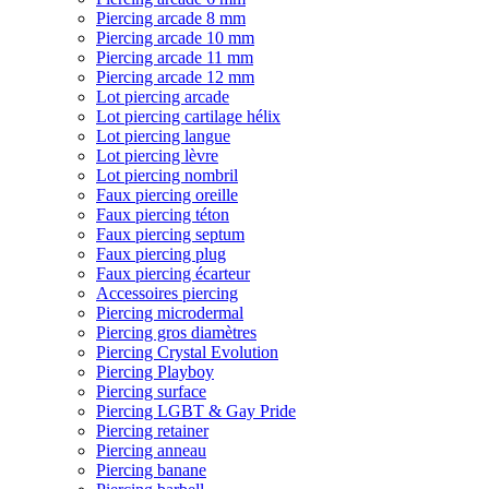
Piercing arcade 8 mm
Piercing arcade 10 mm
Piercing arcade 11 mm
Piercing arcade 12 mm
Lot piercing arcade
Lot piercing cartilage hélix
Lot piercing langue
Lot piercing lèvre
Lot piercing nombril
Faux piercing oreille
Faux piercing téton
Faux piercing septum
Faux piercing plug
Faux piercing écarteur
Accessoires piercing
Piercing microdermal
Piercing gros diamètres
Piercing Crystal Evolution
Piercing Playboy
Piercing surface
Piercing LGBT & Gay Pride
Piercing retainer
Piercing anneau
Piercing banane