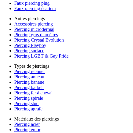
Faux piercing plug
Faux piercing écarteur
Autres piercings
Accessoires piercing
Piercing microdermal
Piercing gros diamètres
Piercing Crystal Evolution
Piercing Playboy
Piercing surface
Piercing LGBT & Gay Pride
Types de piercings
Piercing retainer
Piercing anneau
Piercing banane
Piercing barbell
Piercing fer à cheval
Piercing spirale
Piercing stud
Piercing agrafe
Matériaux des piercings
Piercing acier
Piercing en or