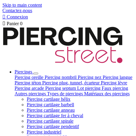
Skip to main content
Contactez-nous

Connexion

Panier
0
Piercings
Piercing oreille
Piercing nombril
Piercing nez
Piercing langue
Piercing téton
Piercing plug, tunnel, écarteur
Piercing lèvre
Piercing arcade
Piercing septum
Lot piercing
Faux piercing
Autres piercings
Types de piercings
Matériaux des piercings
Piercing cartilage hélix
Piercing cartilage barbell
Piercing cartilage anneau
Piercing cartilage fer à cheval
Piercing cartilage spirale
Piercing cartilage pendentif
Piercing industriel