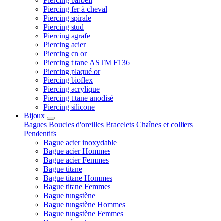
Piercing barbell
Piercing fer à cheval
Piercing spirale
Piercing stud
Piercing agrafe
Piercing acier
Piercing en or
Piercing titane ASTM F136
Piercing plaqué or
Piercing bioflex
Piercing acrylique
Piercing titane anodisé
Piercing silicone
Bijoux
Bagues
Boucles d'oreilles
Bracelets
Chaînes et colliers
Pendentifs
Bague acier inoxydable
Bague acier Hommes
Bague acier Femmes
Bague titane
Bague titane Hommes
Bague titane Femmes
Bague tungstène
Bague tungstène Hommes
Bague tungstène Femmes