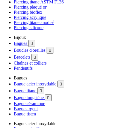
Piercing titane ASTM F136
Piercing plaqué or
Piercing bioflex
Piercing acrylique
Piercing titane anodisé
Piercing silicone
Bijoux
Bagues

Boucles d'oreilles

Bracelets

Chaînes et colliers
Pendentifs
Bagues
Bague acier inoxydable

Bague titane

Bague tungstène

Bague céramique
Bague argent
Bague tisten
Bague acier inoxydable