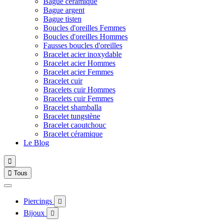
Bague céramique
Bague argent
Bague tisten
Boucles d'oreilles Femmes
Boucles d'oreilles Hommes
Fausses boucles d'oreilles
Bracelet acier inoxydable
Bracelet acier Hommes
Bracelet acier Femmes
Bracelet cuir
Bracelets cuir Hommes
Bracelets cuir Femmes
Bracelet shamballa
Bracelet tungstène
Bracelet caoutchouc
Bracelet céramique
Le Blog


Tous
Piercings

Bijoux
