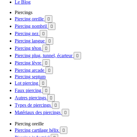
Le Blog
Piercings
Piercing oreille

Piercing nombril

Piercing nez

Piercing langue

Piercing téton

Piercing plug, tunnel, écarteur

Piercing lèvre

Piercing arcade

Piercing septum
Lot piercing

Faux piercing

Autres piercings

Types de piercings

Matériaux des piercings

Piercing oreille
Piercing cartilage hélix
