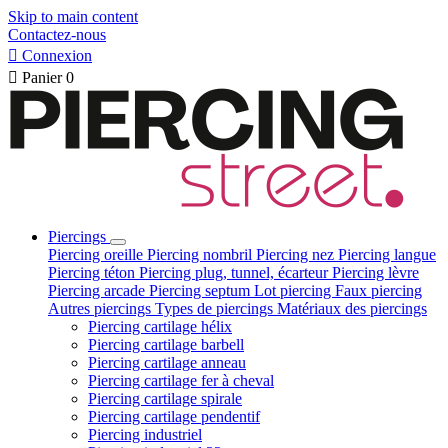
Skip to main content
Contactez-nous

Connexion

Panier
0
Piercings
Piercing oreille
Piercing nombril
Piercing nez
Piercing langue
Piercing téton
Piercing plug, tunnel, écarteur
Piercing lèvre
Piercing arcade
Piercing septum
Lot piercing
Faux piercing
Autres piercings
Types de piercings
Matériaux des piercings
Piercing cartilage hélix
Piercing cartilage barbell
Piercing cartilage anneau
Piercing cartilage fer à cheval
Piercing cartilage spirale
Piercing cartilage pendentif
Piercing industriel