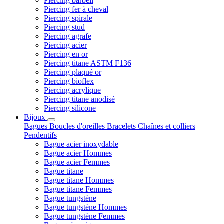
Piercing barbell
Piercing fer à cheval
Piercing spirale
Piercing stud
Piercing agrafe
Piercing acier
Piercing en or
Piercing titane ASTM F136
Piercing plaqué or
Piercing bioflex
Piercing acrylique
Piercing titane anodisé
Piercing silicone
Bijoux
Bagues
Boucles d'oreilles
Bracelets
Chaînes et colliers
Pendentifs
Bague acier inoxydable
Bague acier Hommes
Bague acier Femmes
Bague titane
Bague titane Hommes
Bague titane Femmes
Bague tungstène
Bague tungstène Hommes
Bague tungstène Femmes