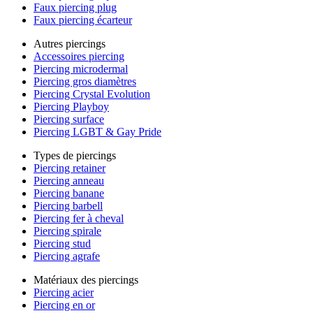
Faux piercing plug
Faux piercing écarteur
Autres piercings
Accessoires piercing
Piercing microdermal
Piercing gros diamètres
Piercing Crystal Evolution
Piercing Playboy
Piercing surface
Piercing LGBT & Gay Pride
Types de piercings
Piercing retainer
Piercing anneau
Piercing banane
Piercing barbell
Piercing fer à cheval
Piercing spirale
Piercing stud
Piercing agrafe
Matériaux des piercings
Piercing acier
Piercing en or