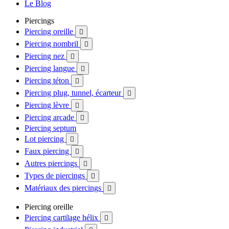
Le Blog
Piercings
Piercing oreille

Piercing nombril

Piercing nez

Piercing langue

Piercing téton

Piercing plug, tunnel, écarteur

Piercing lèvre

Piercing arcade

Piercing septum
Lot piercing

Faux piercing

Autres piercings

Types de piercings

Matériaux des piercings

Piercing oreille
Piercing cartilage hélix
