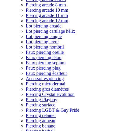
Piercing arcade 8 mm
Piercing arcade 10 mm
Piercing arcade 11 mm
Piercing arcade 12 mm
Lot piercing arcade
Lot piercing cartilage hélix
Lot piercing langue
Lot piercing lèvre
Lot piercing nombril
Faux piercing oreille
Faux piercing téton
Faux piercing septum
Faux piercing plug
Faux piercing écarteur
Accessoires piercing
Piercing microdermal
Piercing gros diamètres
Piercing Crystal Evolution
Piercing Playboy
Piercing surface
Piercing LGBT & Gay Pride
Piercing retainer
Piercing anneau
Piercing banane