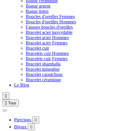
Bague céramique
Bague argent
Bague tisten
Boucles d'oreilles Femmes
Boucles d'oreilles Hommes
Fausses boucles d'oreilles
Bracelet acier inoxydable
Bracelet acier Hommes
Bracelet acier Femmes
Bracelet cuir
Bracelets cuir Hommes
Bracelets cuir Femmes
Bracelet shamballa
Bracelet tungstène
Bracelet caoutchouc
Bracelet céramique
Le Blog


Tous
Piercings

Bijoux
