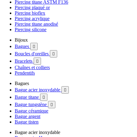
Piercing titane ASTM F136
Piercing plaqué or
Piercing bioflex
Piercing acrylique
Piercing titane anodisé
Piercing silicone
Bijoux
Bagues

Boucles d'oreilles

Bracelets

Chaînes et colliers
Pendentifs
Bagues
Bague acier inoxydable

Bague titane

Bague tungstène

Bague céramique
Bague argent
Bague tisten
Bague acier inoxydable