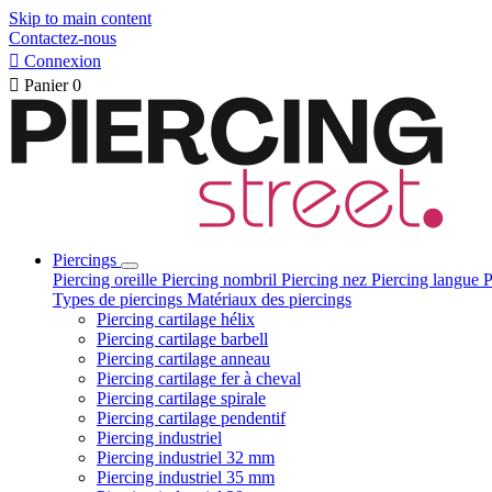
Skip to main content
Contactez-nous

Connexion

Panier
0
Piercings
Piercing oreille
Piercing nombril
Piercing nez
Piercing langue
P
Types de piercings
Matériaux des piercings
Piercing cartilage hélix
Piercing cartilage barbell
Piercing cartilage anneau
Piercing cartilage fer à cheval
Piercing cartilage spirale
Piercing cartilage pendentif
Piercing industriel
Piercing industriel 32 mm
Piercing industriel 35 mm