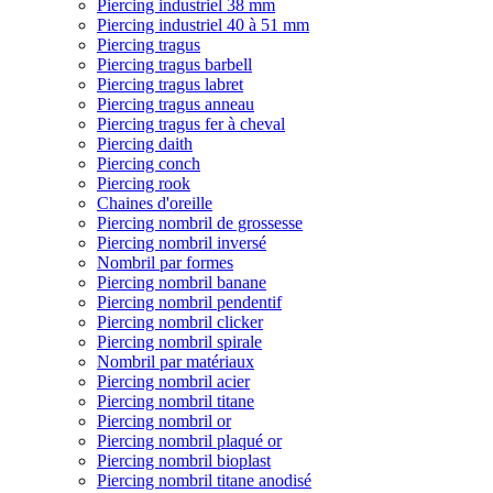
Piercing industriel 38 mm
Piercing industriel 40 à 51 mm
Piercing tragus
Piercing tragus barbell
Piercing tragus labret
Piercing tragus anneau
Piercing tragus fer à cheval
Piercing daith
Piercing conch
Piercing rook
Chaines d'oreille
Piercing nombril de grossesse
Piercing nombril inversé
Nombril par formes
Piercing nombril banane
Piercing nombril pendentif
Piercing nombril clicker
Piercing nombril spirale
Nombril par matériaux
Piercing nombril acier
Piercing nombril titane
Piercing nombril or
Piercing nombril plaqué or
Piercing nombril bioplast
Piercing nombril titane anodisé