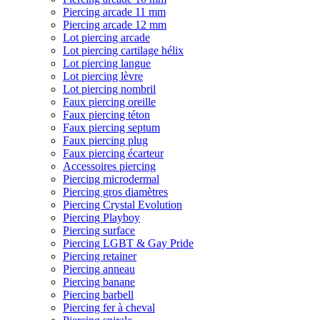
Piercing arcade 11 mm
Piercing arcade 12 mm
Lot piercing arcade
Lot piercing cartilage hélix
Lot piercing langue
Lot piercing lèvre
Lot piercing nombril
Faux piercing oreille
Faux piercing téton
Faux piercing septum
Faux piercing plug
Faux piercing écarteur
Accessoires piercing
Piercing microdermal
Piercing gros diamètres
Piercing Crystal Evolution
Piercing Playboy
Piercing surface
Piercing LGBT & Gay Pride
Piercing retainer
Piercing anneau
Piercing banane
Piercing barbell
Piercing fer à cheval