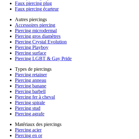
Faux piercing plug
Faux piercing écarteur
Autres piercings
Accessoires piercing
Piercing microdermal
Piercing gros diamètres
Piercing Crystal Evolution
Piercing Playboy
Piercing surface
Piercing LGBT & Gay Pride
Types de piercings
Piercing retainer
Piercing anneau
Piercing banane
Piercing barbell
Piercing fer à cheval
Piercing spirale
Piercing stud
Piercing agrafe
Matériaux des piercings
Piercing acier
Piercing en or