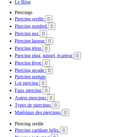
Le Blog
Piercings
Piercing oreille

Piercing nombril

Piercing nez

Piercing langue

Piercing téton

Piercing plug, tunnel, écarteur

Piercing lèvre

Piercing arcade

Piercing septum
Lot piercing

Faux piercing

Autres piercings

Types de piercings

Matériaux des piercings

Piercing oreille
Piercing cartilage hélix
