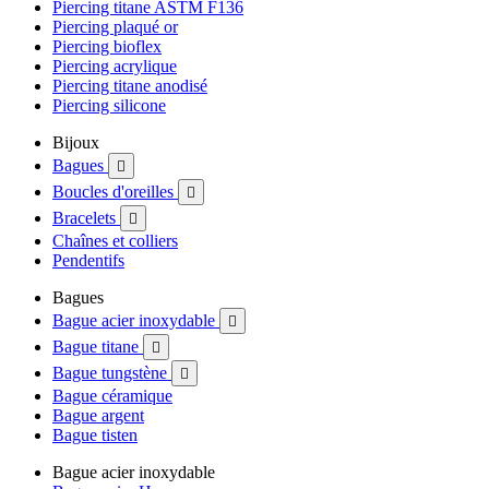
Piercing titane ASTM F136
Piercing plaqué or
Piercing bioflex
Piercing acrylique
Piercing titane anodisé
Piercing silicone
Bijoux
Bagues

Boucles d'oreilles

Bracelets

Chaînes et colliers
Pendentifs
Bagues
Bague acier inoxydable

Bague titane

Bague tungstène

Bague céramique
Bague argent
Bague tisten
Bague acier inoxydable