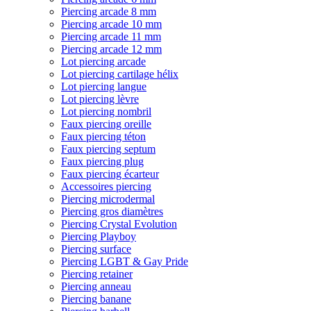
Piercing arcade 8 mm
Piercing arcade 10 mm
Piercing arcade 11 mm
Piercing arcade 12 mm
Lot piercing arcade
Lot piercing cartilage hélix
Lot piercing langue
Lot piercing lèvre
Lot piercing nombril
Faux piercing oreille
Faux piercing téton
Faux piercing septum
Faux piercing plug
Faux piercing écarteur
Accessoires piercing
Piercing microdermal
Piercing gros diamètres
Piercing Crystal Evolution
Piercing Playboy
Piercing surface
Piercing LGBT & Gay Pride
Piercing retainer
Piercing anneau
Piercing banane