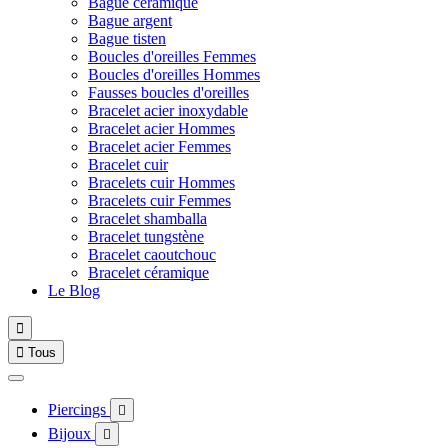
Bague céramique
Bague argent
Bague tisten
Boucles d'oreilles Femmes
Boucles d'oreilles Hommes
Fausses boucles d'oreilles
Bracelet acier inoxydable
Bracelet acier Hommes
Bracelet acier Femmes
Bracelet cuir
Bracelets cuir Hommes
Bracelets cuir Femmes
Bracelet shamballa
Bracelet tungstène
Bracelet caoutchouc
Bracelet céramique
Le Blog


Tous
Piercings

Bijoux
