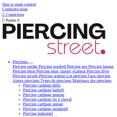
Skip to main content
Contactez-nous

Connexion

Panier
0
Piercings
Piercing oreille
Piercing nombril
Piercing nez
Piercing langue
Piercing téton
Piercing plug, tunnel, écarteur
Piercing lèvre
Piercing arcade
Piercing septum
Lot piercing
Faux piercing
Autres piercings
Types de piercings
Matériaux des piercings
Piercing cartilage hélix
Piercing cartilage barbell
Piercing cartilage anneau
Piercing cartilage fer à cheval
Piercing cartilage spirale
Piercing cartilage pendentif
Piercing industriel