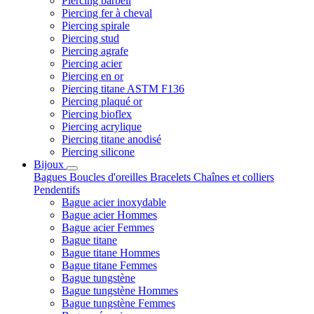
Piercing barbell
Piercing fer à cheval
Piercing spirale
Piercing stud
Piercing agrafe
Piercing acier
Piercing en or
Piercing titane ASTM F136
Piercing plaqué or
Piercing bioflex
Piercing acrylique
Piercing titane anodisé
Piercing silicone
Bijoux
Bagues
Boucles d'oreilles
Bracelets
Chaînes et colliers
Pendentifs
Bague acier inoxydable
Bague acier Hommes
Bague acier Femmes
Bague titane
Bague titane Hommes
Bague titane Femmes
Bague tungstène
Bague tungstène Hommes
Bague tungstène Femmes