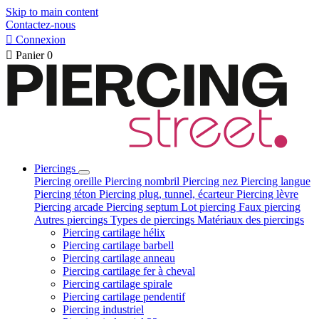
Skip to main content
Contactez-nous

Connexion

Panier
0
Piercings
Piercing oreille
Piercing nombril
Piercing nez
Piercing langue
Piercing téton
Piercing plug, tunnel, écarteur
Piercing lèvre
Piercing arcade
Piercing septum
Lot piercing
Faux piercing
Autres piercings
Types de piercings
Matériaux des piercings
Piercing cartilage hélix
Piercing cartilage barbell
Piercing cartilage anneau
Piercing cartilage fer à cheval
Piercing cartilage spirale
Piercing cartilage pendentif
Piercing industriel