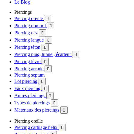
Le Blog
Piercings
Piercing oreille

Piercing nombril

Piercing nez

Piercing langue

Piercing téton

Piercing plug, tunnel, écarteur

Piercing lèvre

Piercing arcade

Piercing septum
Lot piercing

Faux piercing

Autres piercings

Types de piercings

Matériaux des piercings

Piercing oreille
Piercing cartilage hélix
