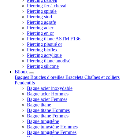
Piercing barbell
Piercing fer à cheval
Piercing spirale
Piercing stud
Piercing agrafe
Piercing acier
Piercing en or
Piercing titane ASTM F136
Piercing plaqué or
Piercing bioflex
Piercing acrylique
Piercing titane anodisé
Piercing silicone
Bijoux
Bagues
Boucles d'oreilles
Bracelets
Chaînes et colliers
Pendentifs
Bague acier inoxydable
Bague acier Hommes
Bague acier Femmes
Bague titane
Bague titane Hommes
Bague titane Femmes
Bague tungstène
Bague tungstène Hommes
Bague tungstène Femmes