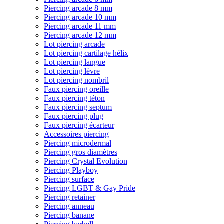
Piercing arcade 8 mm
Piercing arcade 10 mm
Piercing arcade 11 mm
Piercing arcade 12 mm
Lot piercing arcade
Lot piercing cartilage hélix
Lot piercing langue
Lot piercing lèvre
Lot piercing nombril
Faux piercing oreille
Faux piercing téton
Faux piercing septum
Faux piercing plug
Faux piercing écarteur
Accessoires piercing
Piercing microdermal
Piercing gros diamètres
Piercing Crystal Evolution
Piercing Playboy
Piercing surface
Piercing LGBT & Gay Pride
Piercing retainer
Piercing anneau
Piercing banane