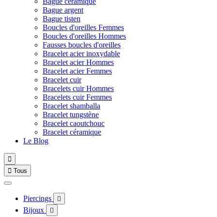
Bague céramique
Bague argent
Bague tisten
Boucles d'oreilles Femmes
Boucles d'oreilles Hommes
Fausses boucles d'oreilles
Bracelet acier inoxydable
Bracelet acier Hommes
Bracelet acier Femmes
Bracelet cuir
Bracelets cuir Hommes
Bracelets cuir Femmes
Bracelet shamballa
Bracelet tungstène
Bracelet caoutchouc
Bracelet céramique
Le Blog


Tous
Piercings

Bijoux
