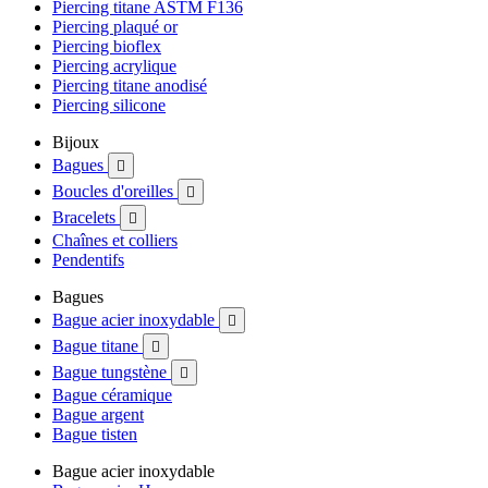
Piercing titane ASTM F136
Piercing plaqué or
Piercing bioflex
Piercing acrylique
Piercing titane anodisé
Piercing silicone
Bijoux
Bagues

Boucles d'oreilles

Bracelets

Chaînes et colliers
Pendentifs
Bagues
Bague acier inoxydable

Bague titane

Bague tungstène

Bague céramique
Bague argent
Bague tisten
Bague acier inoxydable