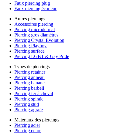
Faux piercing plug
Faux piercing écarteur
Autres piercings
Accessoires piercing
Piercing microdermal
Piercing gros diamètres
Piercing Crystal Evolution
Piercing Playboy
Piercing surface
Piercing LGBT & Gay Pride
Types de piercings
Piercing retainer
Piercing anneau
Piercing banane
Piercing barbell
Piercing fer à cheval
Piercing spirale
Piercing stud
Piercing agrafe
Matériaux des piercings
Piercing acier
Piercing en or