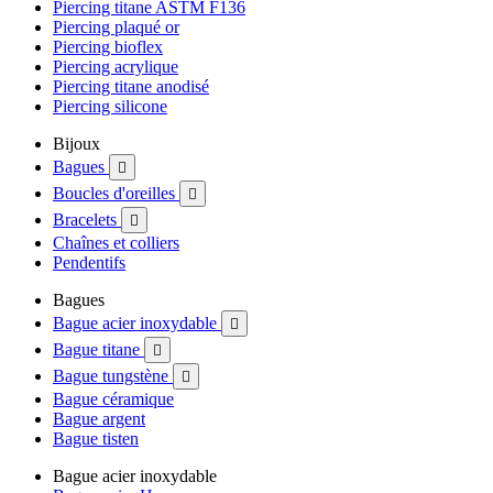
Piercing titane ASTM F136
Piercing plaqué or
Piercing bioflex
Piercing acrylique
Piercing titane anodisé
Piercing silicone
Bijoux
Bagues

Boucles d'oreilles

Bracelets

Chaînes et colliers
Pendentifs
Bagues
Bague acier inoxydable

Bague titane

Bague tungstène

Bague céramique
Bague argent
Bague tisten
Bague acier inoxydable