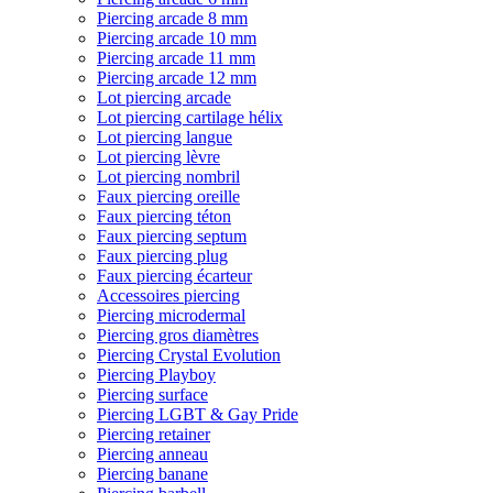
Piercing arcade 8 mm
Piercing arcade 10 mm
Piercing arcade 11 mm
Piercing arcade 12 mm
Lot piercing arcade
Lot piercing cartilage hélix
Lot piercing langue
Lot piercing lèvre
Lot piercing nombril
Faux piercing oreille
Faux piercing téton
Faux piercing septum
Faux piercing plug
Faux piercing écarteur
Accessoires piercing
Piercing microdermal
Piercing gros diamètres
Piercing Crystal Evolution
Piercing Playboy
Piercing surface
Piercing LGBT & Gay Pride
Piercing retainer
Piercing anneau
Piercing banane