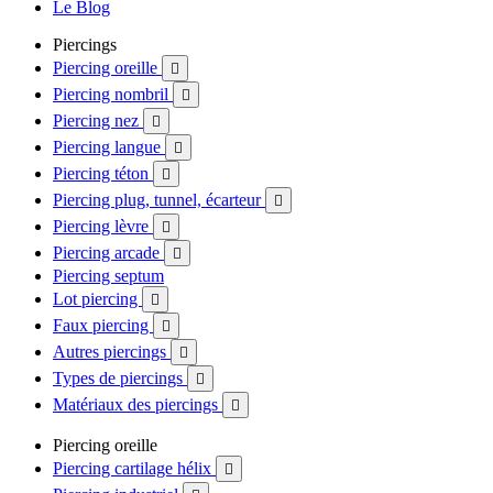
Le Blog
Piercings
Piercing oreille

Piercing nombril

Piercing nez

Piercing langue

Piercing téton

Piercing plug, tunnel, écarteur

Piercing lèvre

Piercing arcade

Piercing septum
Lot piercing

Faux piercing

Autres piercings

Types de piercings

Matériaux des piercings

Piercing oreille
Piercing cartilage hélix
