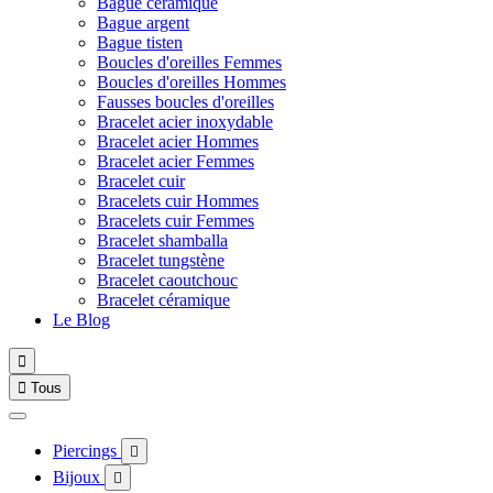
Bague céramique
Bague argent
Bague tisten
Boucles d'oreilles Femmes
Boucles d'oreilles Hommes
Fausses boucles d'oreilles
Bracelet acier inoxydable
Bracelet acier Hommes
Bracelet acier Femmes
Bracelet cuir
Bracelets cuir Hommes
Bracelets cuir Femmes
Bracelet shamballa
Bracelet tungstène
Bracelet caoutchouc
Bracelet céramique
Le Blog


Tous
Piercings

Bijoux
