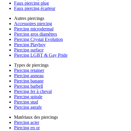
Faux piercing plug
Faux piercing écarteur
Autres piercings
Accessoires piercing
Piercing microdermal
Piercing gros diamètres
Piercing Crystal Evolution
Piercing Playboy
Piercing surface
Piercing LGBT & Gay Pride
Types de piercings
Piercing retainer
Piercing anneau
Piercing banane
Piercing barbell
Piercing fer à cheval
Piercing spirale
Piercing stud
Piercing agrafe
Matériaux des piercings
Piercing acier
Piercing en or