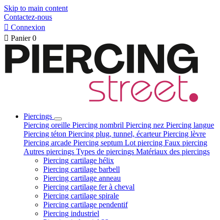
Skip to main content
Contactez-nous

Connexion

Panier
0
Piercings
Piercing oreille
Piercing nombril
Piercing nez
Piercing langue
Piercing téton
Piercing plug, tunnel, écarteur
Piercing lèvre
Piercing arcade
Piercing septum
Lot piercing
Faux piercing
Autres piercings
Types de piercings
Matériaux des piercings
Piercing cartilage hélix
Piercing cartilage barbell
Piercing cartilage anneau
Piercing cartilage fer à cheval
Piercing cartilage spirale
Piercing cartilage pendentif
Piercing industriel