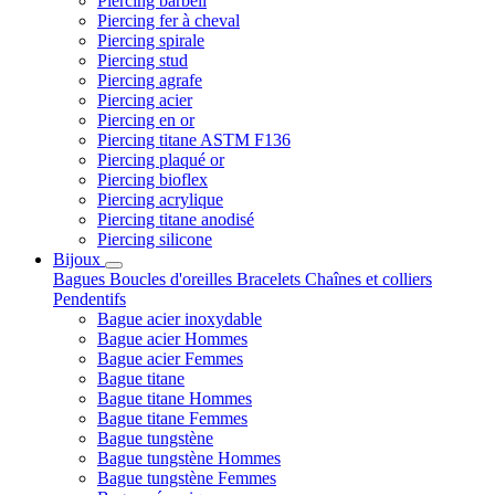
Piercing barbell
Piercing fer à cheval
Piercing spirale
Piercing stud
Piercing agrafe
Piercing acier
Piercing en or
Piercing titane ASTM F136
Piercing plaqué or
Piercing bioflex
Piercing acrylique
Piercing titane anodisé
Piercing silicone
Bijoux
Bagues
Boucles d'oreilles
Bracelets
Chaînes et colliers
Pendentifs
Bague acier inoxydable
Bague acier Hommes
Bague acier Femmes
Bague titane
Bague titane Hommes
Bague titane Femmes
Bague tungstène
Bague tungstène Hommes
Bague tungstène Femmes