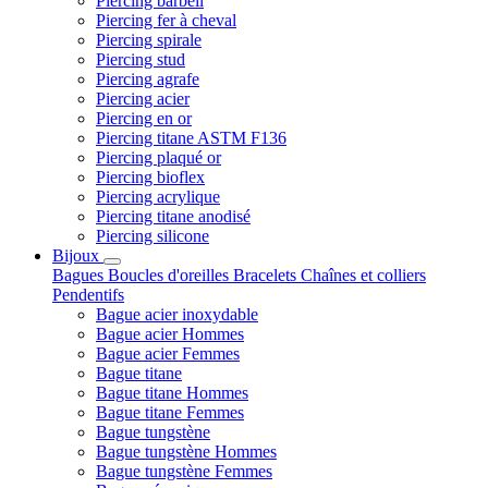
Piercing barbell
Piercing fer à cheval
Piercing spirale
Piercing stud
Piercing agrafe
Piercing acier
Piercing en or
Piercing titane ASTM F136
Piercing plaqué or
Piercing bioflex
Piercing acrylique
Piercing titane anodisé
Piercing silicone
Bijoux
Bagues
Boucles d'oreilles
Bracelets
Chaînes et colliers
Pendentifs
Bague acier inoxydable
Bague acier Hommes
Bague acier Femmes
Bague titane
Bague titane Hommes
Bague titane Femmes
Bague tungstène
Bague tungstène Hommes
Bague tungstène Femmes