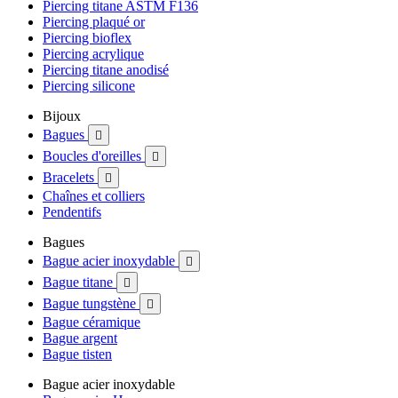
Piercing titane ASTM F136
Piercing plaqué or
Piercing bioflex
Piercing acrylique
Piercing titane anodisé
Piercing silicone
Bijoux
Bagues

Boucles d'oreilles

Bracelets

Chaînes et colliers
Pendentifs
Bagues
Bague acier inoxydable

Bague titane

Bague tungstène

Bague céramique
Bague argent
Bague tisten
Bague acier inoxydable