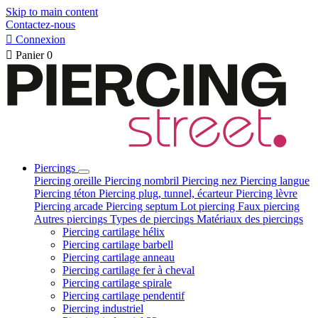
Skip to main content
Contactez-nous

Connexion

Panier
0
Piercings
Piercing oreille
Piercing nombril
Piercing nez
Piercing langue
Piercing téton
Piercing plug, tunnel, écarteur
Piercing lèvre
Piercing arcade
Piercing septum
Lot piercing
Faux piercing
Autres piercings
Types de piercings
Matériaux des piercings
Piercing cartilage hélix
Piercing cartilage barbell
Piercing cartilage anneau
Piercing cartilage fer à cheval
Piercing cartilage spirale
Piercing cartilage pendentif
Piercing industriel