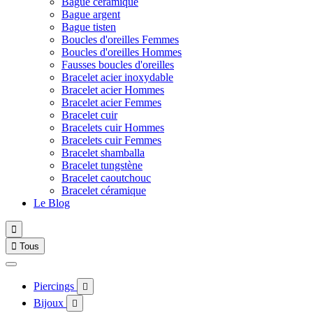
Bague céramique
Bague argent
Bague tisten
Boucles d'oreilles Femmes
Boucles d'oreilles Hommes
Fausses boucles d'oreilles
Bracelet acier inoxydable
Bracelet acier Hommes
Bracelet acier Femmes
Bracelet cuir
Bracelets cuir Hommes
Bracelets cuir Femmes
Bracelet shamballa
Bracelet tungstène
Bracelet caoutchouc
Bracelet céramique
Le Blog


Tous
Piercings

Bijoux
