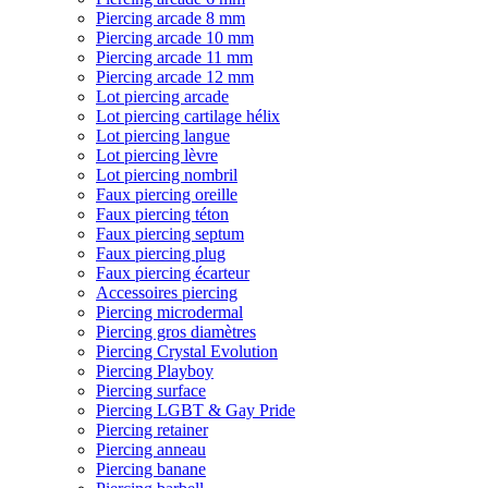
Piercing arcade 8 mm
Piercing arcade 10 mm
Piercing arcade 11 mm
Piercing arcade 12 mm
Lot piercing arcade
Lot piercing cartilage hélix
Lot piercing langue
Lot piercing lèvre
Lot piercing nombril
Faux piercing oreille
Faux piercing téton
Faux piercing septum
Faux piercing plug
Faux piercing écarteur
Accessoires piercing
Piercing microdermal
Piercing gros diamètres
Piercing Crystal Evolution
Piercing Playboy
Piercing surface
Piercing LGBT & Gay Pride
Piercing retainer
Piercing anneau
Piercing banane