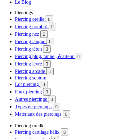
Le Blog
Piercings
Piercing oreille

Piercing nombril

Piercing nez

Piercing langue

Piercing téton

Piercing plug, tunnel, écarteur

Piercing lèvre

Piercing arcade

Piercing septum
Lot piercing

Faux piercing

Autres piercings

Types de piercings

Matériaux des piercings

Piercing oreille
Piercing cartilage hélix
