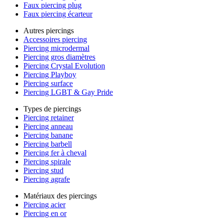
Faux piercing plug
Faux piercing écarteur
Autres piercings
Accessoires piercing
Piercing microdermal
Piercing gros diamètres
Piercing Crystal Evolution
Piercing Playboy
Piercing surface
Piercing LGBT & Gay Pride
Types de piercings
Piercing retainer
Piercing anneau
Piercing banane
Piercing barbell
Piercing fer à cheval
Piercing spirale
Piercing stud
Piercing agrafe
Matériaux des piercings
Piercing acier
Piercing en or