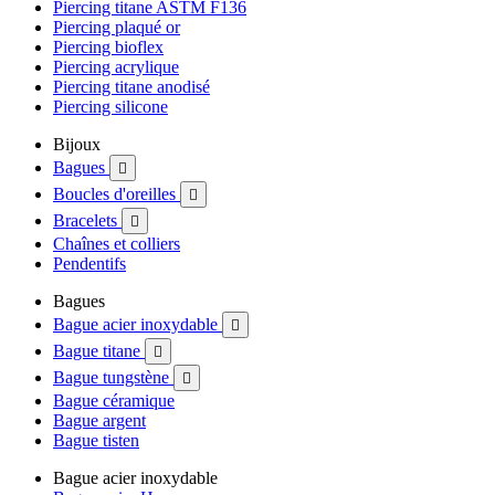
Piercing titane ASTM F136
Piercing plaqué or
Piercing bioflex
Piercing acrylique
Piercing titane anodisé
Piercing silicone
Bijoux
Bagues

Boucles d'oreilles

Bracelets

Chaînes et colliers
Pendentifs
Bagues
Bague acier inoxydable

Bague titane

Bague tungstène

Bague céramique
Bague argent
Bague tisten
Bague acier inoxydable