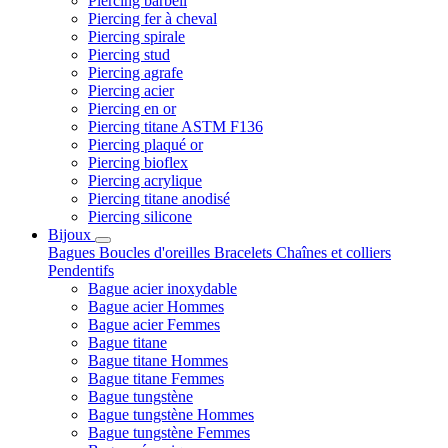
Piercing barbell
Piercing fer à cheval
Piercing spirale
Piercing stud
Piercing agrafe
Piercing acier
Piercing en or
Piercing titane ASTM F136
Piercing plaqué or
Piercing bioflex
Piercing acrylique
Piercing titane anodisé
Piercing silicone
Bijoux
Bagues
Boucles d'oreilles
Bracelets
Chaînes et colliers
Pendentifs
Bague acier inoxydable
Bague acier Hommes
Bague acier Femmes
Bague titane
Bague titane Hommes
Bague titane Femmes
Bague tungstène
Bague tungstène Hommes
Bague tungstène Femmes