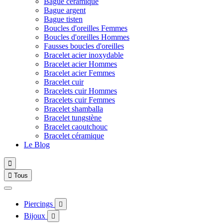
Bague céramique
Bague argent
Bague tisten
Boucles d'oreilles Femmes
Boucles d'oreilles Hommes
Fausses boucles d'oreilles
Bracelet acier inoxydable
Bracelet acier Hommes
Bracelet acier Femmes
Bracelet cuir
Bracelets cuir Hommes
Bracelets cuir Femmes
Bracelet shamballa
Bracelet tungstène
Bracelet caoutchouc
Bracelet céramique
Le Blog


Tous
Piercings

Bijoux
