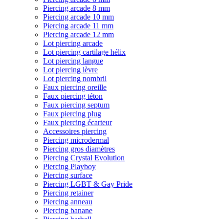
Piercing arcade 8 mm
Piercing arcade 10 mm
Piercing arcade 11 mm
Piercing arcade 12 mm
Lot piercing arcade
Lot piercing cartilage hélix
Lot piercing langue
Lot piercing lèvre
Lot piercing nombril
Faux piercing oreille
Faux piercing téton
Faux piercing septum
Faux piercing plug
Faux piercing écarteur
Accessoires piercing
Piercing microdermal
Piercing gros diamètres
Piercing Crystal Evolution
Piercing Playboy
Piercing surface
Piercing LGBT & Gay Pride
Piercing retainer
Piercing anneau
Piercing banane