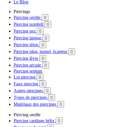
Le Blog
Piercings
Piercing oreille

Piercing nombril

Piercing nez

Piercing langue

Piercing téton

Piercing plug, tunnel, écarteur

Piercing lèvre

Piercing arcade

Piercing septum
Lot piercing

Faux piercing

Autres piercings

Types de piercings

Matériaux des piercings

Piercing oreille
Piercing cartilage hélix
