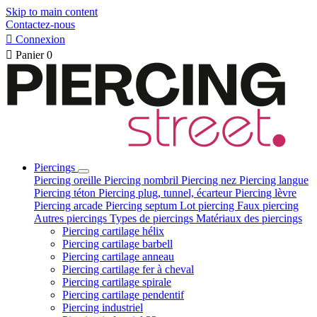
Skip to main content
Contactez-nous

Connexion

Panier
0
Piercings
Piercing oreille
Piercing nombril
Piercing nez
Piercing langue
Piercing téton
Piercing plug, tunnel, écarteur
Piercing lèvre
Piercing arcade
Piercing septum
Lot piercing
Faux piercing
Autres piercings
Types de piercings
Matériaux des piercings
Piercing cartilage hélix
Piercing cartilage barbell
Piercing cartilage anneau
Piercing cartilage fer à cheval
Piercing cartilage spirale
Piercing cartilage pendentif
Piercing industriel