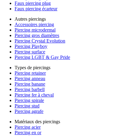
Faux piercing plug
Faux piercing écarteur
Autres piercings
Accessoires piercing
Piercing microdermal
Piercing gros diamètres
Piercing Crystal Evolution
Piercing Playboy
Piercing surface
Piercing LGBT & Gay Pride
Types de piercings
Piercing retainer
Piercing anneau
Piercing banane
Piercing barbell
Piercing fer à cheval
Piercing spirale
Piercing stud
Piercing agrafe
Matériaux des piercings
Piercing acier
Piercing en or