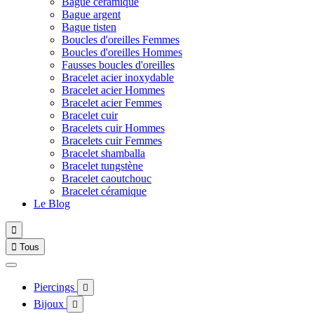
Bague céramique
Bague argent
Bague tisten
Boucles d'oreilles Femmes
Boucles d'oreilles Hommes
Fausses boucles d'oreilles
Bracelet acier inoxydable
Bracelet acier Hommes
Bracelet acier Femmes
Bracelet cuir
Bracelets cuir Hommes
Bracelets cuir Femmes
Bracelet shamballa
Bracelet tungstène
Bracelet caoutchouc
Bracelet céramique
Le Blog


Tous
Piercings

Bijoux
