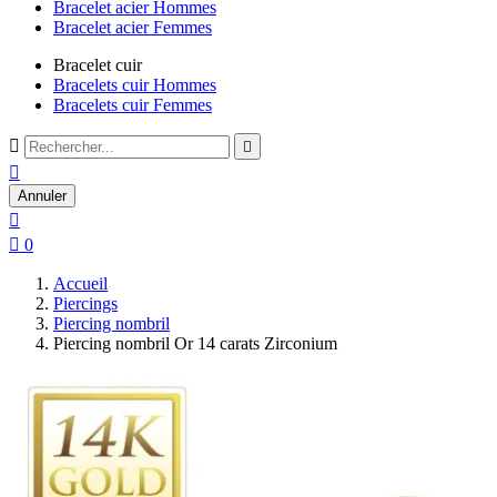
Bracelet acier Hommes
Bracelet acier Femmes
Bracelet cuir
Bracelets cuir Hommes
Bracelets cuir Femmes



Annuler


0
Accueil
Piercings
Piercing nombril
Piercing nombril Or 14 carats Zirconium