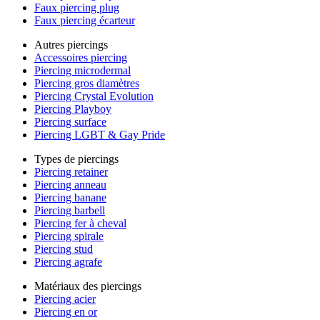
Faux piercing plug
Faux piercing écarteur
Autres piercings
Accessoires piercing
Piercing microdermal
Piercing gros diamètres
Piercing Crystal Evolution
Piercing Playboy
Piercing surface
Piercing LGBT & Gay Pride
Types de piercings
Piercing retainer
Piercing anneau
Piercing banane
Piercing barbell
Piercing fer à cheval
Piercing spirale
Piercing stud
Piercing agrafe
Matériaux des piercings
Piercing acier
Piercing en or