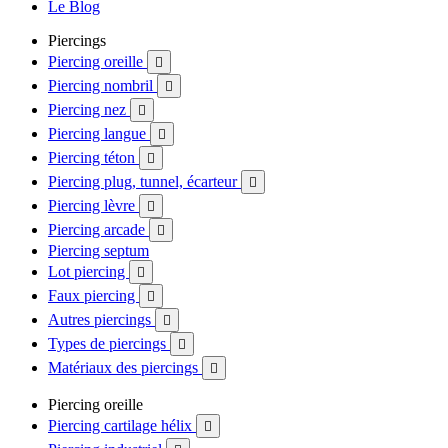
Le Blog
Piercings
Piercing oreille

Piercing nombril

Piercing nez

Piercing langue

Piercing téton

Piercing plug, tunnel, écarteur

Piercing lèvre

Piercing arcade

Piercing septum
Lot piercing

Faux piercing

Autres piercings

Types de piercings

Matériaux des piercings

Piercing oreille
Piercing cartilage hélix
