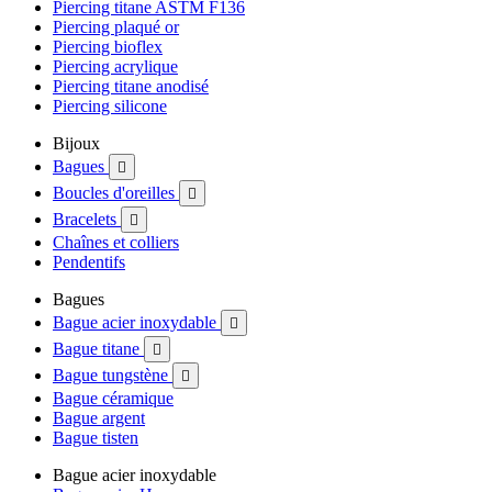
Piercing titane ASTM F136
Piercing plaqué or
Piercing bioflex
Piercing acrylique
Piercing titane anodisé
Piercing silicone
Bijoux
Bagues

Boucles d'oreilles

Bracelets

Chaînes et colliers
Pendentifs
Bagues
Bague acier inoxydable

Bague titane

Bague tungstène

Bague céramique
Bague argent
Bague tisten
Bague acier inoxydable