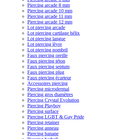
Piercing arcade 8 mm
Piercing arcade 10 mm
Piercing arcade 11 mm
Piercing arcade 12 mm
Lot piercing arcade
Lot piercing cartilage hélix
Lot piercing langue
Lot piercing lèvre
Lot piercing nombril
Faux piercing oreille
Faux piercing téton
Faux piercing septum
Faux piercing plug
Faux piercing écarteur
Accessoires piercing
Piercing microdermal
Piercing gros diamètres
Piercing Crystal Evolution
Piercing Playboy
Piercing surface
Piercing LGBT & Gay Pride
Piercing retainer
Piercing anneau
Piercing banane