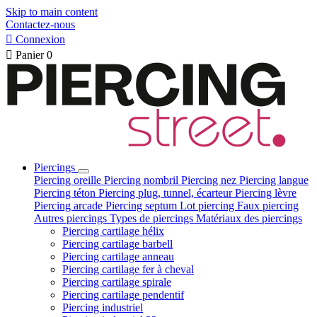
Skip to main content
Contactez-nous

Connexion

Panier
0
Piercings
Piercing oreille
Piercing nombril
Piercing nez
Piercing langue
Piercing téton
Piercing plug, tunnel, écarteur
Piercing lèvre
Piercing arcade
Piercing septum
Lot piercing
Faux piercing
Autres piercings
Types de piercings
Matériaux des piercings
Piercing cartilage hélix
Piercing cartilage barbell
Piercing cartilage anneau
Piercing cartilage fer à cheval
Piercing cartilage spirale
Piercing cartilage pendentif
Piercing industriel