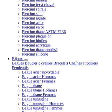
Piercing barbell
Piercing fer à cheval
Piercing spirale
Piercing stud
Piercing agrafe
Piercing acier
Piercing en or
Piercing titane ASTM F136
Piercing plaqué or
Piercing bioflex
Piercing acrylique
Piercing titane anodisé
Piercing silicone
Bijoux
Bagues
Boucles d'oreilles
Bracelets
Chaînes et colliers
Pendentifs
Bague acier inoxydable
Bague acier Hommes
Bague acier Femmes
Bague titane
Bague titane Hommes
Bague titane Femmes
Bague tungstène
Bague tungstène Hommes
Bague tungstène Femmes