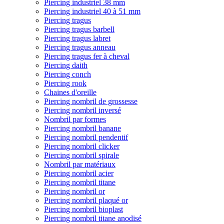
Piercing industriel 38 mm
Piercing industriel 40 à 51 mm
Piercing tragus
Piercing tragus barbell
Piercing tragus labret
Piercing tragus anneau
Piercing tragus fer à cheval
Piercing daith
Piercing conch
Piercing rook
Chaines d'oreille
Piercing nombril de grossesse
Piercing nombril inversé
Nombril par formes
Piercing nombril banane
Piercing nombril pendentif
Piercing nombril clicker
Piercing nombril spirale
Nombril par matériaux
Piercing nombril acier
Piercing nombril titane
Piercing nombril or
Piercing nombril plaqué or
Piercing nombril bioplast
Piercing nombril titane anodisé