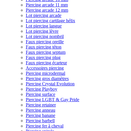
Piercing arcade 11 mm
Piercing arcade 12 mm
Lot piercing arcade
Lot piercing cartilage hélix
Lot piercing langue
Lot piercing lèvre
Lot piercing nombril
Faux piercing oreille
Faux piercing téton
Faux piercing septum
Faux piercing plug
Faux piercing écarteur
Accessoires piercing
Piercing microdermal
Piercing gros diamètres
Piercing Crystal Evolution
Piercing Playboy
Piercing surface
Piercing LGBT & Gay Pride
Piercing retainer
Piercing anneau
Piercing banane
Piercing barbell
Piercing fer à cheval