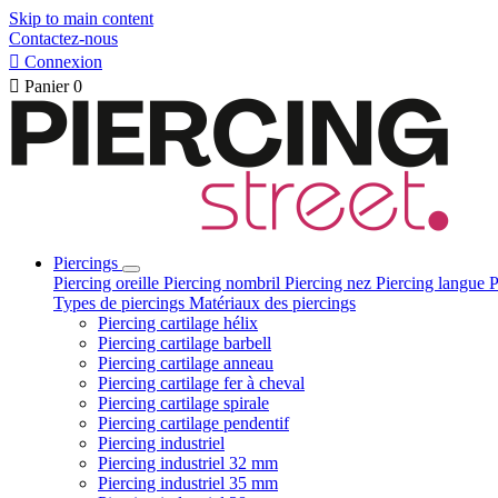
Skip to main content
Contactez-nous

Connexion

Panier
0
Piercings
Piercing oreille
Piercing nombril
Piercing nez
Piercing langue
P
Types de piercings
Matériaux des piercings
Piercing cartilage hélix
Piercing cartilage barbell
Piercing cartilage anneau
Piercing cartilage fer à cheval
Piercing cartilage spirale
Piercing cartilage pendentif
Piercing industriel
Piercing industriel 32 mm
Piercing industriel 35 mm