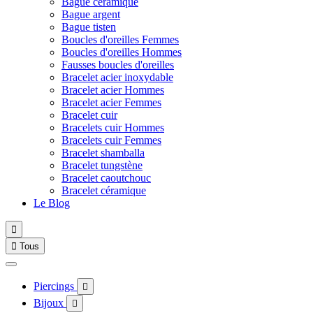
Bague céramique
Bague argent
Bague tisten
Boucles d'oreilles Femmes
Boucles d'oreilles Hommes
Fausses boucles d'oreilles
Bracelet acier inoxydable
Bracelet acier Hommes
Bracelet acier Femmes
Bracelet cuir
Bracelets cuir Hommes
Bracelets cuir Femmes
Bracelet shamballa
Bracelet tungstène
Bracelet caoutchouc
Bracelet céramique
Le Blog


Tous
Piercings

Bijoux
