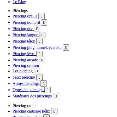
Le Blog
Piercings
Piercing oreille

Piercing nombril

Piercing nez

Piercing langue

Piercing téton

Piercing plug, tunnel, écarteur

Piercing lèvre

Piercing arcade

Piercing septum
Lot piercing

Faux piercing

Autres piercings

Types de piercings

Matériaux des piercings

Piercing oreille
Piercing cartilage hélix
