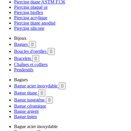
Piercing titane ASTM F136
Piercing plaqué or
Piercing bioflex
Piercing acrylique
Piercing titane anodisé
Piercing silicone
Bijoux
Bagues

Boucles d'oreilles

Bracelets

Chaînes et colliers
Pendentifs
Bagues
Bague acier inoxydable

Bague titane

Bague tungstène

Bague céramique
Bague argent
Bague tisten
Bague acier inoxydable