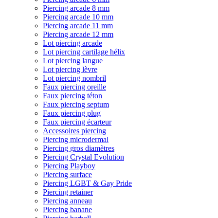
Piercing arcade 8 mm
Piercing arcade 10 mm
Piercing arcade 11 mm
Piercing arcade 12 mm
Lot piercing arcade
Lot piercing cartilage hélix
Lot piercing langue
Lot piercing lèvre
Lot piercing nombril
Faux piercing oreille
Faux piercing téton
Faux piercing septum
Faux piercing plug
Faux piercing écarteur
Accessoires piercing
Piercing microdermal
Piercing gros diamètres
Piercing Crystal Evolution
Piercing Playboy
Piercing surface
Piercing LGBT & Gay Pride
Piercing retainer
Piercing anneau
Piercing banane