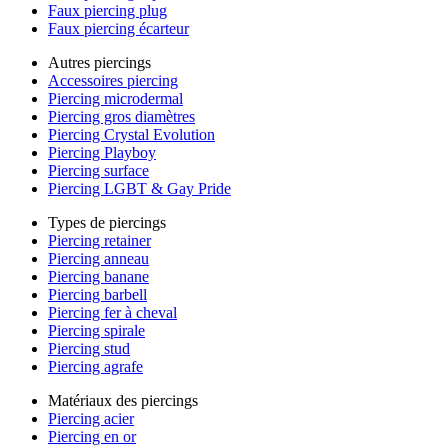
Faux piercing plug
Faux piercing écarteur
Autres piercings
Accessoires piercing
Piercing microdermal
Piercing gros diamètres
Piercing Crystal Evolution
Piercing Playboy
Piercing surface
Piercing LGBT & Gay Pride
Types de piercings
Piercing retainer
Piercing anneau
Piercing banane
Piercing barbell
Piercing fer à cheval
Piercing spirale
Piercing stud
Piercing agrafe
Matériaux des piercings
Piercing acier
Piercing en or