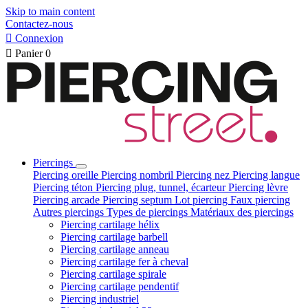
Skip to main content
Contactez-nous

Connexion

Panier
0
Piercings
Piercing oreille
Piercing nombril
Piercing nez
Piercing langue
Piercing téton
Piercing plug, tunnel, écarteur
Piercing lèvre
Piercing arcade
Piercing septum
Lot piercing
Faux piercing
Autres piercings
Types de piercings
Matériaux des piercings
Piercing cartilage hélix
Piercing cartilage barbell
Piercing cartilage anneau
Piercing cartilage fer à cheval
Piercing cartilage spirale
Piercing cartilage pendentif
Piercing industriel