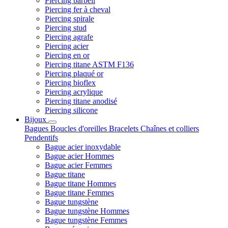
Piercing barbell
Piercing fer à cheval
Piercing spirale
Piercing stud
Piercing agrafe
Piercing acier
Piercing en or
Piercing titane ASTM F136
Piercing plaqué or
Piercing bioflex
Piercing acrylique
Piercing titane anodisé
Piercing silicone
Bijoux
Bagues
Boucles d'oreilles
Bracelets
Chaînes et colliers
Pendentifs
Bague acier inoxydable
Bague acier Hommes
Bague acier Femmes
Bague titane
Bague titane Hommes
Bague titane Femmes
Bague tungstène
Bague tungstène Hommes
Bague tungstène Femmes