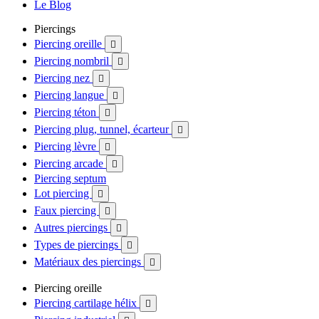
Le Blog
Piercings
Piercing oreille

Piercing nombril

Piercing nez

Piercing langue

Piercing téton

Piercing plug, tunnel, écarteur

Piercing lèvre

Piercing arcade

Piercing septum
Lot piercing

Faux piercing

Autres piercings

Types de piercings

Matériaux des piercings

Piercing oreille
Piercing cartilage hélix
