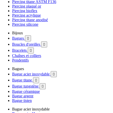
Piercing titane ASTM F136
Piercing plaqué or
Piercing bioflex
Piercing acrylique
Piercing titane anodisé
Piercing silicone
Bijoux
Bagues

Boucles d'oreilles

Bracelets

Chaînes et colliers
Pendentifs
Bagues
Bague acier inoxydable

Bague titane

Bague tungstène

Bague céramique
Bague argent
Bague tisten
Bague acier inoxydable