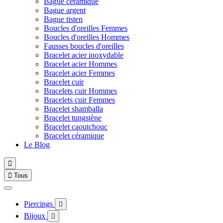
Bague céramique
Bague argent
Bague tisten
Boucles d'oreilles Femmes
Boucles d'oreilles Hommes
Fausses boucles d'oreilles
Bracelet acier inoxydable
Bracelet acier Hommes
Bracelet acier Femmes
Bracelet cuir
Bracelets cuir Hommes
Bracelets cuir Femmes
Bracelet shamballa
Bracelet tungstène
Bracelet caoutchouc
Bracelet céramique
Le Blog


Tous
Piercings

Bijoux
