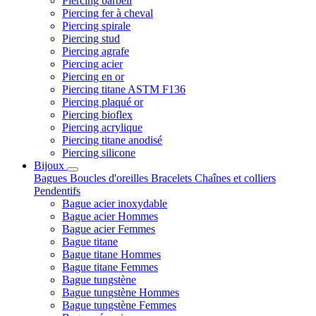
Piercing barbell
Piercing fer à cheval
Piercing spirale
Piercing stud
Piercing agrafe
Piercing acier
Piercing en or
Piercing titane ASTM F136
Piercing plaqué or
Piercing bioflex
Piercing acrylique
Piercing titane anodisé
Piercing silicone
Bijoux
Bagues
Boucles d'oreilles
Bracelets
Chaînes et colliers
Pendentifs
Bague acier inoxydable
Bague acier Hommes
Bague acier Femmes
Bague titane
Bague titane Hommes
Bague titane Femmes
Bague tungstène
Bague tungstène Hommes
Bague tungstène Femmes