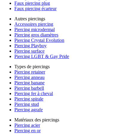
Faux piercing plug
Faux piercing écarteur
Autres piercings
Accessoires piercing
Piercing microdermal
Piercing gros diamètres
Piercing Crystal Evolution
Piercing Playboy
Piercing surface
Piercing LGBT & Gay Pride
Types de piercings
Piercing retainer
Piercing anneau
Piercing banane
Piercing barbell
Piercing fer à cheval
Piercing spirale
Piercing stud
Piercing agrafe
Matériaux des piercings
Piercing acier
Piercing en or