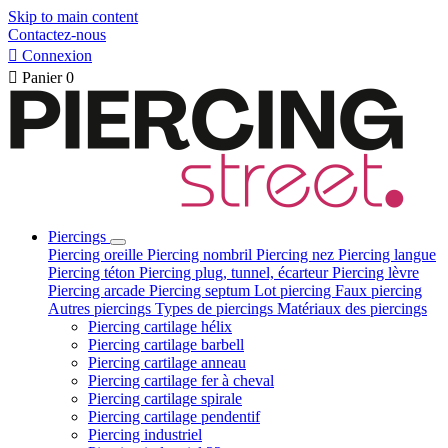
Skip to main content
Contactez-nous

Connexion

Panier
0
Piercings
Piercing oreille
Piercing nombril
Piercing nez
Piercing langue
Piercing téton
Piercing plug, tunnel, écarteur
Piercing lèvre
Piercing arcade
Piercing septum
Lot piercing
Faux piercing
Autres piercings
Types de piercings
Matériaux des piercings
Piercing cartilage hélix
Piercing cartilage barbell
Piercing cartilage anneau
Piercing cartilage fer à cheval
Piercing cartilage spirale
Piercing cartilage pendentif
Piercing industriel