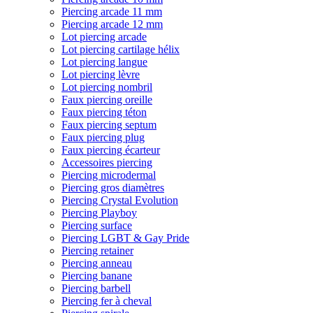
Piercing arcade 11 mm
Piercing arcade 12 mm
Lot piercing arcade
Lot piercing cartilage hélix
Lot piercing langue
Lot piercing lèvre
Lot piercing nombril
Faux piercing oreille
Faux piercing téton
Faux piercing septum
Faux piercing plug
Faux piercing écarteur
Accessoires piercing
Piercing microdermal
Piercing gros diamètres
Piercing Crystal Evolution
Piercing Playboy
Piercing surface
Piercing LGBT & Gay Pride
Piercing retainer
Piercing anneau
Piercing banane
Piercing barbell
Piercing fer à cheval