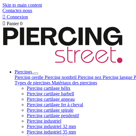
Skip to main content
Contactez-nous

Connexion

Panier
0
Piercings
Piercing oreille
Piercing nombril
Piercing nez
Piercing langue
P
Types de piercings
Matériaux des piercings
Piercing cartilage hélix
Piercing cartilage barbell
Piercing cartilage anneau
Piercing cartilage fer à cheval
Piercing cartilage spirale
Piercing cartilage pendentif
Piercing industriel
Piercing industriel 32 mm
Piercing industriel 35 mm