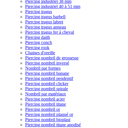
Piercing industriel 38 mm
Piercing industriel 40 à 51 mm
Piercing tragus
Piercing tragus barbell
Piercing tragus labret
Piercing tragus anneau
Piercing tragus fer à cheval
Piercing daith
Piercing conch
Piercing rook
Chaines d'oreille
Piercing nombril de grossesse
Piercing nombril inversé
Nombril par formes
Piercing nombril banane
Piercing nombril pendentif
Piercing nombril clicker
Piercing nombril spirale
Nombril par matériaux
Piercing nombril acier
Piercing nombril titane
Piercing nombril or
Piercing nombril plaqué or
Piercing nombril bioplast
Piercing nombril titane anodisé