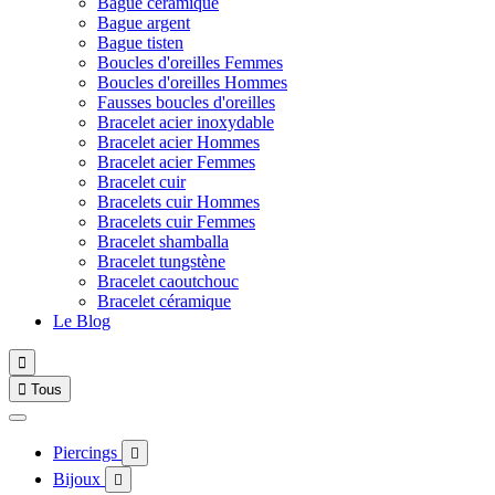
Bague céramique
Bague argent
Bague tisten
Boucles d'oreilles Femmes
Boucles d'oreilles Hommes
Fausses boucles d'oreilles
Bracelet acier inoxydable
Bracelet acier Hommes
Bracelet acier Femmes
Bracelet cuir
Bracelets cuir Hommes
Bracelets cuir Femmes
Bracelet shamballa
Bracelet tungstène
Bracelet caoutchouc
Bracelet céramique
Le Blog


Tous
Piercings

Bijoux
