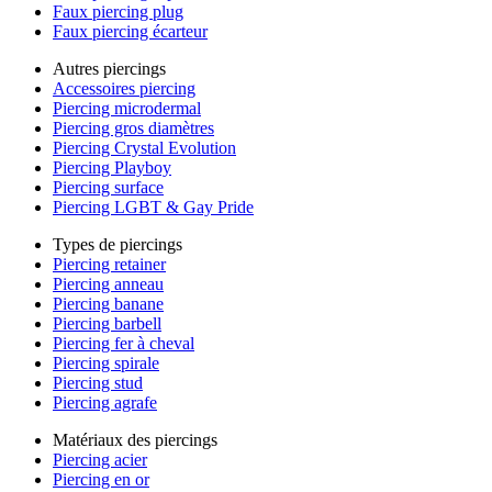
Faux piercing plug
Faux piercing écarteur
Autres piercings
Accessoires piercing
Piercing microdermal
Piercing gros diamètres
Piercing Crystal Evolution
Piercing Playboy
Piercing surface
Piercing LGBT & Gay Pride
Types de piercings
Piercing retainer
Piercing anneau
Piercing banane
Piercing barbell
Piercing fer à cheval
Piercing spirale
Piercing stud
Piercing agrafe
Matériaux des piercings
Piercing acier
Piercing en or