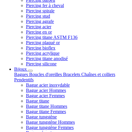
Piercing barbell
Piercing fer à cheval
Piercing spirale
Piercing stud
Piercing agrafe
Piercing acier
Piercing en or
Piercing titane ASTM F136
Piercing plaqué or
Piercing bioflex
Piercing acrylique
Piercing titane anodisé
Piercing silicone
Bijoux
Bagues
Boucles d'oreilles
Bracelets
Chaînes et colliers
Pendentifs
Bague acier inoxydable
Bague acier Hommes
Bague acier Femmes
Bague titane
Bague titane Hommes
Bague titane Femmes
Bague tungstène
Bague tungstène Hommes
Bague tungstène Femmes