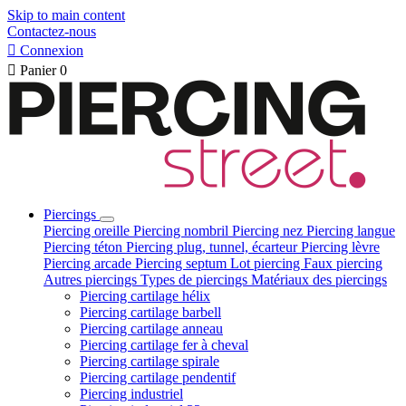
Skip to main content
Contactez-nous

Connexion

Panier
0
Piercings
Piercing oreille
Piercing nombril
Piercing nez
Piercing langue
Piercing téton
Piercing plug, tunnel, écarteur
Piercing lèvre
Piercing arcade
Piercing septum
Lot piercing
Faux piercing
Autres piercings
Types de piercings
Matériaux des piercings
Piercing cartilage hélix
Piercing cartilage barbell
Piercing cartilage anneau
Piercing cartilage fer à cheval
Piercing cartilage spirale
Piercing cartilage pendentif
Piercing industriel