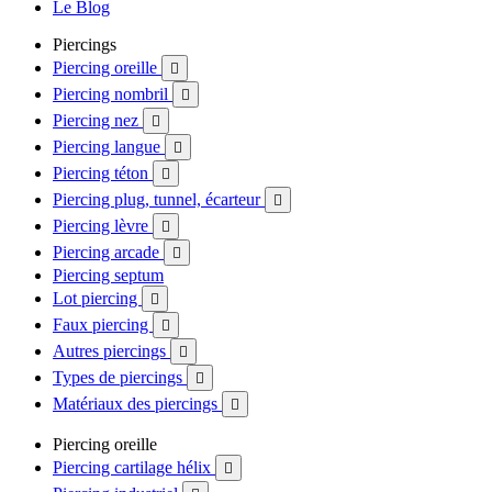
Le Blog
Piercings
Piercing oreille

Piercing nombril

Piercing nez

Piercing langue

Piercing téton

Piercing plug, tunnel, écarteur

Piercing lèvre

Piercing arcade

Piercing septum
Lot piercing

Faux piercing

Autres piercings

Types de piercings

Matériaux des piercings

Piercing oreille
Piercing cartilage hélix
