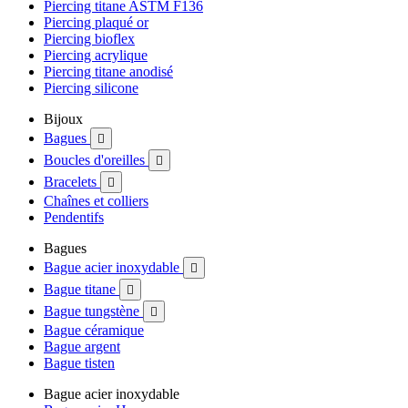
Piercing titane ASTM F136
Piercing plaqué or
Piercing bioflex
Piercing acrylique
Piercing titane anodisé
Piercing silicone
Bijoux
Bagues

Boucles d'oreilles

Bracelets

Chaînes et colliers
Pendentifs
Bagues
Bague acier inoxydable

Bague titane

Bague tungstène

Bague céramique
Bague argent
Bague tisten
Bague acier inoxydable