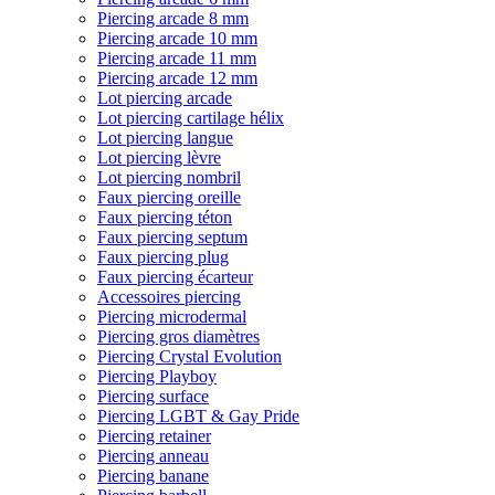
Piercing arcade 8 mm
Piercing arcade 10 mm
Piercing arcade 11 mm
Piercing arcade 12 mm
Lot piercing arcade
Lot piercing cartilage hélix
Lot piercing langue
Lot piercing lèvre
Lot piercing nombril
Faux piercing oreille
Faux piercing téton
Faux piercing septum
Faux piercing plug
Faux piercing écarteur
Accessoires piercing
Piercing microdermal
Piercing gros diamètres
Piercing Crystal Evolution
Piercing Playboy
Piercing surface
Piercing LGBT & Gay Pride
Piercing retainer
Piercing anneau
Piercing banane